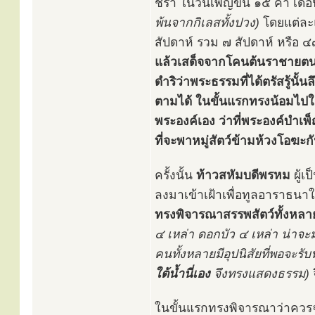
ชรา ในวันเพ็ญขึ้น ๑๕ ค่ำ เดื
พ้นจากกิเลสทั้งปวง)
โดยแต่ละแ
สัปดาห์ รวม ๗ สัปดาห์ หรือ ๔
แล้วเสด็จจากโคนต้นราชายตนะ
ดำริว่าพระธรรมที่ได้ตรัสรู้นั้
ตามได้ ในขั้นแรกทรงน้อมไป
พระองค์เอง ว่าที่พระองค์บำเพ
ที่จะพาหมู่สัตว์ข้ามห้วงโอฆะ
ครั้งนั้น
ท้าวสหัมบดีพรหม
ผู้เ
ลงมาเข้าเฝ้าเพื่อทูลอาราธนา
ทรงพิจารณาสรรพสัตว์ทั้งหลา
๔ เหล่า ดอกบัว ๔ เหล่า น่าจ
คนทั้งหลายมีอุปนิสัยที่พอจะรั
ใต้น้ำนี่เอง
จึงทรงแสดงธรรม)
ในขั้นแรกทรงพิจารณาว่าควรจ