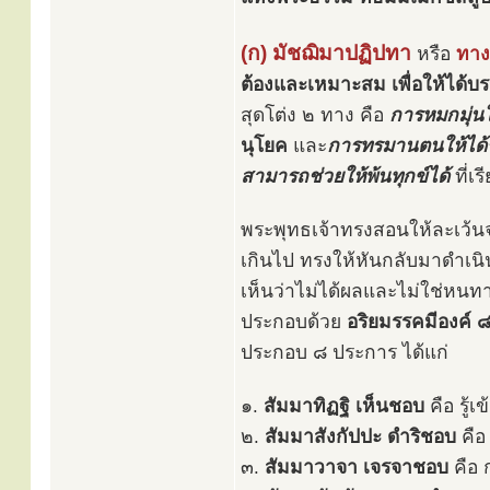
(ก) มัชฌิมาปฏิปทา
หรือ
ทาง
ต้องและเหมาะสม เพื่อให้ได้
สุดโต่ง ๒ ทาง คือ
การหมกมุ่นใ
นุโยค
และ
การทรมานตนให้ได้รั
สามารถช่วยให้พ้นทุกข์ได้
ที่เร
พระพุทธเจ้าทรงสอนให้ละเว้นจาก
เกินไป ทรงให้หันกลับมาดำเน
เห็นว่าไม่ได้ผลและไม่ใช่หนทา
ประกอบด้วย
อริยมรรคมีองค์ 
ประกอบ ๘ ประการ ได้แก่
๑.
สัมมาทิฏฐิ เห็นชอบ
คือ รู้เ
๒.
สัมมาสังกัปปะ ดำริชอบ
คือ 
๓.
สัมมาวาจา เจรจาชอบ
คือ 