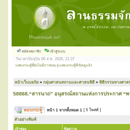
สมัครสมาชิก
เข้าสู่ระบบ
วันเวลาปัจจุบัน 06 ส.ค. 2026, 21:37
แสดงกระทู้ที่ยังไม่มีการตอบ
|
แสดงกระทู้ที่เปิดดูแล้ว
หน้าเว็บบอร์ด
»
กลุ่มศาสนสถานและศาสนพิธี
»
พิธีกรรมทางศาส
58868.“สารนาถ” อนุสรณ์สถานแห่งการประกาศ “พ
หน้า
1
จากทั้งหมด
1
[ 5 โพสต์ ]
ตัวอย่างพิมพ์
เจ้าของ
ข้อความ