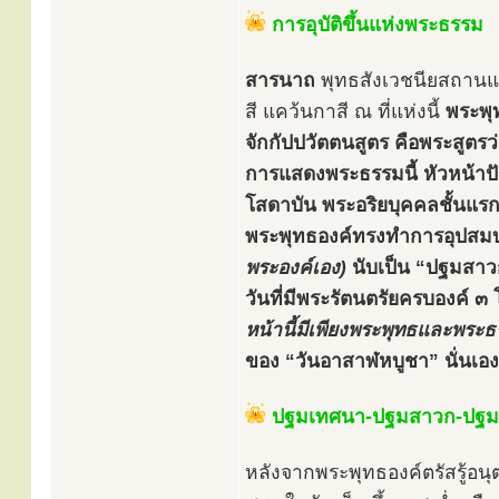
การอุบัติขึ้นแห่งพระธรรม
สารนาถ
พุทธสังเวชนียสถานแห่
สี แคว้นกาสี ณ ที่แห่งนี้
พระพุ
จักกัปปวัตตนสูตร คือพระสูตรว
การแสดงพระธรรมนี้ หัวหน้าป
โสดาบัน พระอริยบุคคลชั้นแ
พระพุทธองค์ทรงทำการอุปสมบทใ
พระองค์เอง)
นับเป็น “ปฐมสาวก” 
วันที่มีพระรัตนตรัยครบองค์ 
หน้านี้มีเพียงพระพุทธและพระธร
ของ “วันอาสาฬหบูชา” นั่นเอง
ปฐมเทศนา-ปฐมสาวก-ปฐ
หลังจากพระพุทธองค์ตรัสรู้อนุ