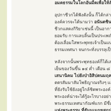
อมตธรรมในโลกอันมืดเพื่อให้สั
อุปกาชีวกได้ฟังดังนั้น ก็ได้ก
องค์ควรจะได้นามว่า
อนันตชินะ
ชีวกแสดงกิริยาเช่นนี้ เป็นอา
ยอมรับ การแลบลิ้นเป็นประเพณ
ต้องเลื่อมใสพระพุทธเจ้าเป็นแน
ธรรมเทศนา จนกระทั่งบรรลุเป
หลังจากนั้นพระพุทธองค์ก็ได้เ
เย็นของวันขึ้น ๑๔ ค่ำ เดือน ๘
เสนานิคม ไปยังป่าอิสิปตนมฤ
ตตรสัมมาสัมโพธิญาณจริงๆ แล้ว
ที่ยังรับใช้ยังอยู่ใกล้ชิดพระอ
พระองค์น่าจะได้รู้อะไรบางอย
พระธรรมเทศนากัณฑ์แรก มีชื่อ
แห่งพระธรรม ที่ธัมมเมกขสถู