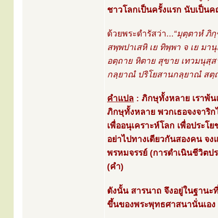
ชาวโลกเป็นครั้งแรก นับเป็
ด้วยพระดำรัสว่า...
“มุตฺตาหํ ภิ
สพฺพปาเสหิ เย ทิพฺพา จ เย มาน
อตฺถาย หิตาย สุขาย เทวมนุสฺสา
กลฺยาณํ ปริโยสานกลฺยาณํ สตฺถํ 
คำแปล
: ภิกษุทั้งหลาย เราพ้
ภิกษุทั้งหลาย พวกเธอจงจาริ
เพื่ออนุเคราะห์โลก เพื่อประโย
อย่าไปทางเดียวกันสองคน จงแ
พรหมจรรย์ (การดำเนินชีวิตประเ
(คำ)
ดังนั้น สารนาถ จึงอยู่ในฐานะ
ขึ้นของพระพุทธศาสนานั่นเอง