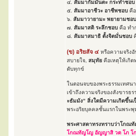
๔.
สัมมากัมมันตะ กระทำชอบ
๕.
สัมมาอาชีวะ อาชีพชอบ
คือ
๖.
สัมมาวายามะ พยายามชอ
๗.
สัมมาสติ ระลึกชอบ
คือ ทำ
๘.
สัมมาสมาธิ ตั้งจิตมั่นชอบ
ค
(ข) อริยสัจ ๔
หรือความจริงอั
สบายใจ,
สมุทัย
คือเหตุให้เกิด
ดับทุกข์
ในตอนจบของพระธรรมเทศนา ท
เข้าถึงความจริงของสังขารธรร
ะธัมมัง”
สิ่งใดมีความเกิดขึ้น
พระอริยบุคคลชั้นแรกในพระพ
พระศาสดาทรงทราบว่าโกณทัญญ
โกณทัญโญ อัญญาสิ วต โภ โก