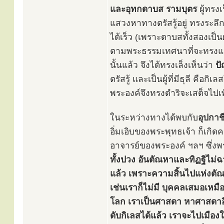
และอุทกดาบส รามบุตร
ผู้ทรงเ
แสวงหาทางตรัสรู้อยู่ ทรงระลึ
ได้เร็ว (เพราะดาบสทั้งสองเป็นผ
ตามพระธรรมเทศนาที่จะทรงแสด
นั้นแล้ว จึงได้ทรงเล็งเห็นว่า
ปั
ตรัสรู้ และเป็นผู้ที่มีธุลี คื
พระองค์จึงทรงดำริจะเสด็จไป
ในระหว่างทางได้พบกับ
อุปกาช
อิ่มเอิบของพระพุทธเจ้า ก็เกิด
อาจารย์ของพระองค์ ฯลฯ ซึ่งพ
ทั้งปวง อันตัณหาและทิฏฐิไม
แล้ว เพราะความสิ้นไปแห่งตัณห
เช่นเราก็ไม่มี บุคคลเสมอเหมื
โลก เราเป็นศาสดา หาศาสดาอื่นย
ดับกิเลสได้แล้ว เราจะไปเมือ