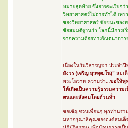
หมายสุดท้าย ซึ่งอาจจะเรียกว
วิทยาศาสตร์ไม่อาจทำได้ เพ
ของวิทยาศาสตร์ ชัยชนะของพร
ข้อสมมติฐานว่า โลกนี้มีการเริ่
จากความด้อยทางจินตนาการข
เนื่องในวันวิสาขบูชา ประจำ
สังวร (เจริญ สุวฑฺฒโน)”
สมเด็
พระโอวาท ความว่า...
ขอให้พุ
ให้เกิดเป็นความรู้ธรรมความเห
ตนและสังคมโดยถ้วนทั่ว
ขอเชิญชวนเพื่อนๆ ทุกท่านร่ว
มหากรุณาธิคุณขององค์สมเด็จพ
ปฏิบัติธรรม) เพื่อน้อมถวายเ