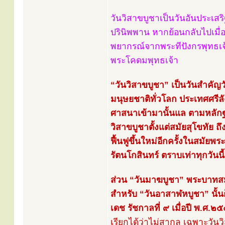
วันวิสาขบูชาเป็นวันอันประเสริ
ปรินิพพาน หากย้อนกลับไปเมื่
พยากรณ์จากพระทีปังกรพุทธเจ
พระโคดมพุทธเจ้า
“วันวิสาขบูชา” เป็นวันสำคัญว
มนุษยชาติทั่วโลก ประเทศศรีลั
ศาสนาเข้ามานั้นแล ตามหลัก
วิสาขบูชาตั้งแต่สมัยสุโขทัย 
ฟื้นฟูขึ้นใหม่อีกครั้งในสมัย
รัตนโกสินทร์ ตราบเท่าทุกวันนี้
ส่วน “วันมาฆบูชา” พระบาทสมเ
สำหรับ “วันอาสาฬหบูชา” นั้น
เดช รัชกาลที่ ๙ เมื่อปี พ.ศ.๒๕
เรียกได้ว่าไม่สากล เฉพาะวันว