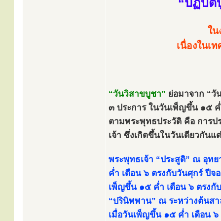
“ปฏิบัต
ใน
เนื่องในเ
“วันวิสาขบูชา”
ย่อมาจาก “วัน
๓ ประการ ในวันเพ็ญขึ้น ๑๕ ค่
ตามพระพุทธประวัติ คือ การปร
เจ้า ซึ่งเกิดขึ้นในวันเดียวกันแต
พระพุทธเจ้า “ประสูติ” ณ อุทยา
ค่ำ เดือน ๖ ตรงกับวันศุกร์ ปีจ
เพ็ญขึ้น ๑๕ ค่ำ เดือน ๖ ตรงก
“ปรินิพพาน” ณ ระหว่างต้นสา
เมื่อวันเพ็ญขึ้น ๑๕ ค่ำ เดือน 