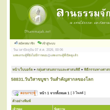
สมัครสมาชิก
เข้าสู่ระบบ
วันเวลาปัจจุบัน 07 ส.ค. 2026, 00:06
แสดงกระทู้ที่ยังไม่มีการตอบ
|
แสดงกระทู้ที่เปิดดูแล้ว
หน้าเว็บบอร์ด
»
กลุ่มศาสนสถานและศาสนพิธี
»
พิธีกรรมทางศาส
58831.วันวิสาขบูชา วันสำคัญสากลของโลก
หน้า
1
จากทั้งหมด
1
[ 3 โพสต์ ]
ตัวอย่างพิมพ์
เจ้าของ
ข้อความ