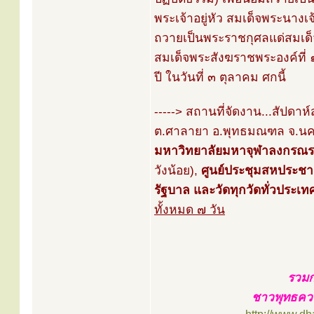
พระเจ้าอยู่หัว สมเด็จพระนา
ถวายเป็นพระราชกุศลแด่สมเด็
สมเด็จพระสังฆราชพระองค์ที่ 
ปี ในวันที่ ๓ ตุลาคม ศกนี้
-----> สถานที่จัดงาน...สัปดา
ต.ศาลายา อ.พุทธมณฑล จ.น
มหาวิทยาลัยมหาจุฬาลงกรณร
วังน้อย),
ศูนย์ประชุมสหประชา
รัฐบาล และวัดทุกวัดทั่วประเท
ทั้งหมด ๗ วัน
รวมกร
ชาวพุทธควร