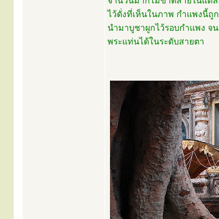
จำนวนมากไม่ขาดสายในแต่ละว
ไว้ดั่งที่เห็นในภาพ กำแพงนี้
นำมาบูชาผูกไว้รอบกำแพง จน
พระแท่นได้ในระดับสายตา