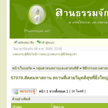
สมัครสมาชิก
เข้าสู่ระบบ
วันเวลาปัจจุบัน 08 ส.ค. 2026, 22:56
แสดงกระทู้ที่ยังไม่มีการตอบ
|
แสดงกระทู้ที่เปิดดูแล้ว
หน้าเว็บบอร์ด
»
กลุ่มศาสนสถานและศาสนพิธี
»
พิธีกรรมทางศาส
57079.สัตตมหาสถาน สถานที่เสวยวิมุตติสุขที่ยิ่งใหญ
หน้า
1
จากทั้งหมด
1
[ 14 โพสต์ ]
ตัวอย่างพิมพ์
เจ้าของ
ข้อความ