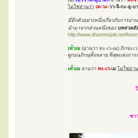
ไม่ใช่อ่านว่า
เท-วะ
-วา-จิ-กะ-อุ-บ
มีอีกตัวอย่างหนึ่งเกี่ยวกับการอ่
นำมาจากส่วนหนึ่งของ
บทสวดธัม
http://www.dhammajak.net/foru
เท๎วเม
(อ่านว่า ทะ-เว-เม) ภิกขะเว
ดูก่อนภิกษุทั้งหลาย ที่สุดแห่งการก
เท๎วเม
อ่านว่า
ทะ-เว
-เม
ไม่ใช่อ่าน
ใ
ชาว