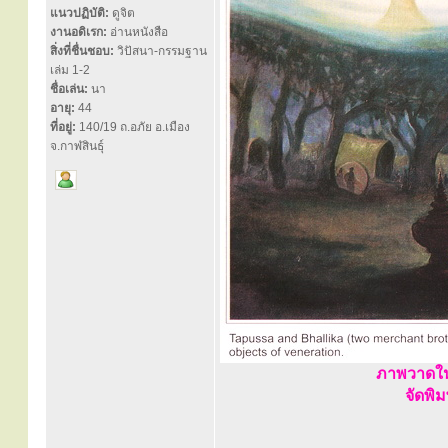
แนวปฏิบัติ:
ดูจิต
งานอดิเรก:
อ่านหนังสือ
สิ่งที่ชื่นชอบ:
วิปัสนา-กรรมฐาน
เล่ม 1-2
ชื่อเล่น:
นา
อายุ:
44
ที่อยู่:
140/19 ถ.อภัย อ.เมือง
จ.กาฬสินธุ์
ภาพวาดใน
จัดพิ