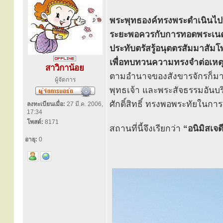
พระพุทธองค์ทรงพระดำเนินไปทา
ระยะพอควรกับการทอดพระเนตร 
ประทับตรัสรู้อนุตตรสัมมาสัม
เพื่อทบทวนความทรงจำต่อเหตุ
สาวิกาน้อย
ตามอำนาจของสังขารจักรก็มาหยุ
ผู้จัดการ
พุทธเจ้า และพระสัจธรรมอันบร
ศักดิ์สิทธิ์ ทรงพอพระทัยในการตรั
ลงทะเบียนเมื่อ:
27 มี.ค. 2006,
17:34
โพสต์:
8171
สถานที่นี้จึงเรียกว่า
“อนิมิสเจดี
อายุ:
0