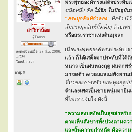
พระพุทธองค์ทรงเสด็จประทับเสวย
ชนิดหนึ่ง คือ
ไม้จิก
ในปัจจุบันท
“สระมุจลินท์จำลอง”
ที่สร้างไ
ลืมสระมุจลินท์ดั้งเดิม)
ด้วยเพราะ
สาวิกาน้อย
หรือสระราชาแห่งต้นมุจละ
ผู้จัดการ
เมื่อพระพุทธองค์ทรงประทับเสว
ลงทะเบียนเมื่อ:
27 มี.ค. 2006,
17:34
แล้ว
ก็ได้เสด็จมาประทับที่ใต้ต
โพสต์:
8171
หนาว เป็นฝนหลงฤดู ฝนตกพรำอยู
อายุ:
0
มาขดตัว ๗ รอบแลแผ่พังพานเพ
ที่มาของการสร้างพระพุทธรูป
จำแลงเพศเป็นชายหนุ่มมายืนเฝ
ที่ไพเราะจับใจ ดังนี้
“ความสงบสงัดเป็นสุขสำหรับบุคค
ตามเห็นสังขารทั้งปวงตามความ
และสิ้นความกำหนัด คือความล