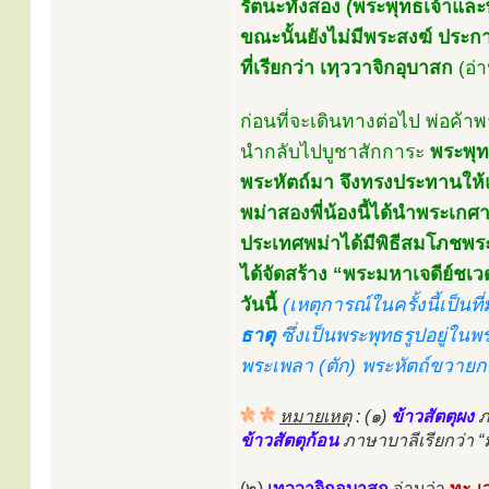
รัตนะทั้งสอง (พระพุทธเจ้าแล
ขณะนั้นยังไม่มีพระสงฆ์ ประ
ที่เรียกว่า เทฺววาจิกอุบาสก
(อ่
ก่อนที่จะเดินทางต่อไป พ่อค้าพ
นำกลับไปบูชาสักการะ
พระพุท
พระหัตถ์มา จึงทรงประทานให้
พม่าสองพี่น้องนี้ได้นำพระเกศา
ประเทศพม่าได้มีพิธีสมโภชพร
ได้จัดสร้าง “พระมหาเจดีย์ชเ
วันนี้
(เหตุการณ์ในครั้งนี้เป็น
ธาตุ
ซึ่งเป็นพระพุทธรูปอยู่ใน
พระเพลา (ตัก) พระหัตถ์ขวายกข
หมายเหตุ
: (๑)
ข้าวสัตตุผง
ภ
ข้าวสัตตุก้อน
ภาษาบาลีเรียกว่า “ม
(๒)
เทฺววาจิกอุบาสก
อ่านว่า
ทะ-เ