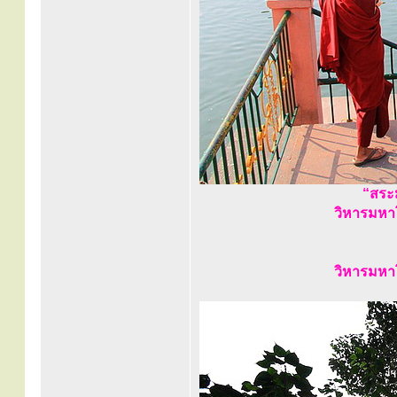
“สระม
วิหารมหา
วิหารมหา