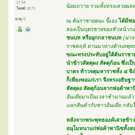
17:34
น้อมถวาย รวมทั้งทรงเสวยผล
โพสต์:
8171
อายุ:
0
ณ ต้นราชายตนะ นี้เอง
ได้มีพ่
สองเป็นบุตรชายของหัวหน้ากอ
ชนบท หรืออุกกลาชนบท
(น่าจ
ราชคฤห์ ผ่านมาทางตำบลพุทธค
ขณะทรงประทับอยู่ใต้ต้นราชายต
นำข้าวสัตตุผง สัตตุก้อน ซึ่ง
บาตร ท้าวจตุมหาราชทั้ง ๔ จึ
ก็เพียงพอแก่เรา จึงทรงอธิษฐา
สัตตุผง สัตตุก้อนจากพ่อค้าพาน
อินเดียมาเป็นเวลาช้านานแล้
แลกสินค้ากับชาวอินเดีย กลับไ
หลังจากพระพุทธองค์เสวยข้าว
อนุโมทนาแก่พ่อค้าพานิชทั้งส