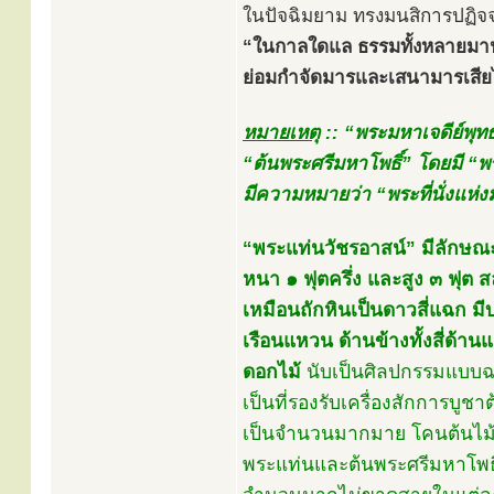
ในปัจฉิมยาม ทรงมนสิการปฏิจ
“ในกาลใดแล ธรรมทั้งหลายมาปรา
ย่อมกำจัดมารและเสนามารเสียได
หมายเหตุ
:: “พระมหาเจดีย์พุท
“ต้นพระศรีมหาโพธิ์” โดยมี “พระ
มีความหมายว่า “พระที่นั่งแห่ง
“พระแท่นวัชรอาสน์” มีลักษณะเ
หนา ๑ ฟุตครึ่ง และสูง ๓ ฟุต 
เหมือนถักหินเป็นดาวสี่แฉก มี
เรือนแหวน ด้านข้างทั้งสี่ด้
ดอกไม้
นับเป็นศิลปกรรมแบบฉบั
เป็นที่รองรับเครื่องสักการบู
เป็นจำนวนมากมาย โคนต้นไม้ที่
พระแท่นและต้นพระศรีมหาโพธิ์