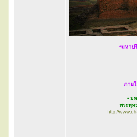
“มหาปร
ภายใ
• ม
พระพุทธ
http://www.d