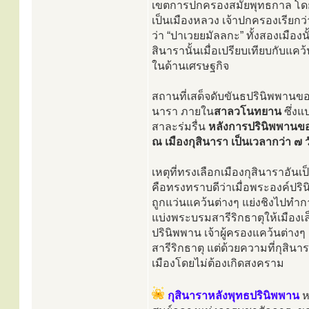
เขตการปกครองสมัยพุทธกาล โดยใน
เป็นเมืองหลวง เจ้าปกครองเรียกว่
ว่า “ปาเวยยมัลลกะ” ทั้งสองเมืองนั
สินารานั้นเมื่อเปรียบเทียบกับแค
ในด้านเศรษฐกิจ
สถานที่เสด็จดับขันธปรินิพพานข
นารา ภายใน
สาลวโนทยาน
ซึ่งแป
สาละร่มรื่น
หลังการปรินิพพานของ
ณ เมืองกุสินารา เป็นเวลากว่า ๗
เหตุที่ทรงเลือกเมืองกุสินาราอันเ
คือทรงทราบดีว่าเมื่อพระองค์ปร
ถูกแว่นแคว้นต่างๆ แย่งชิงไปทำก
แบ่งพระบรมสารีริกธาตุให้เมืองเล
ปรินิพพาน เจ้าผู้ครองแคว้นต่าง
สารีริกธาตุ แต่ด้วยความที่กุสิน
เมืองโดยไม่ต้องเกิดสงคราม
กุสินาราหลังพุทธปรินิพพาน
ห