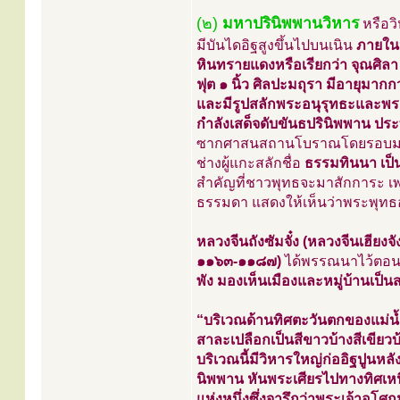
(๒)
มหาปรินิพพานวิหาร
หรือว
มีบันไดอิฐสูงขึ้นไปบนเนิน
ภายใน
หินทรายแดงหรือเรียกว่า จุณศิลา อ
ฟุต ๑ นิ้ว ศิลปะมถุรา มีอายุมาก
และมีรูปสลักพระอนุรุทธะและพระอ
กำลังเสด็จดับขันธปรินิพพาน 
ซากศาสนสถานโบราณโดยรอบมากมาย
ช่างผู้แกะสลักชื่อ
ธรรมทินนา เป็
สำคัญที่ชาวพุทธจะมาสักการะ เ
ธรรมดา แสดงให้เห็นว่าพระพุทธอ
หลวงจีนถังซัมจั๋ง (หลวงจีนเฮียงจ
๑๑๖๓-๑๑๘๗)
ได้พรรณนาไว้ตอนห
พัง มองเห็นเมืองและหมู่บ้านเป็น
“บริเวณด้านทิศตะวันตกของแม่น้ำ
สาละเปลือกเป็นสีขาวบ้างสีเขียว
บริเวณนี้มีวิหารใหญ่ก่ออิฐปูนห
นิพพาน หันพระเศียรไปทางทิศเหน
แห่งหนึ่งซึ่งจารึกว่าพระเจ้าอโ