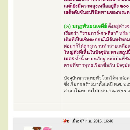
แต่ก็ยังมีความสูงเหลืออยู่ถึง ๒๐๐
เสด็จดับขันธปรินิพพานของพระ
(๓)
มกุฏพันธนเจดีย์
ตั้งอยู่ห่า
เรียกว่า “รามภาร์-กา-ดีลา”
หรือ
เดิมทีเป็นเชิงตะกอนไม้จันทร์ห
ต่อมาก็ได้ถูกรุกรานทำลายเหลือ
ใหญ่ดังที่เห็นในปัจจุบัน พระสถ
เมตร
ทั้งนี้ ตามหลักฐานก็เป็นที
ตามที่ชาวพุทธเรียกชื่อกัน ปัจจุบ
ปัจจุบันชาวพุทธทั่วโลกได้มาก่อ
ซึ่งเริ่มก่อสร้างมาตั้งแต่ปี พ.ศ. 
สาลวโนทยานไปประมาณ ๕๐๐ เมต
เมื่อ:
07 ก.ย. 2015, 16:40