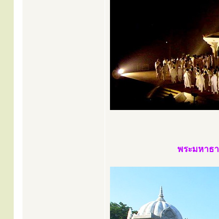
พระมหาธาต