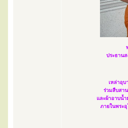
พ
ประธานสงฆ
เหล่าอุบ
ร่วมสืบสาน
และผ้าอาบน้ำ
ภายในพระอุโ