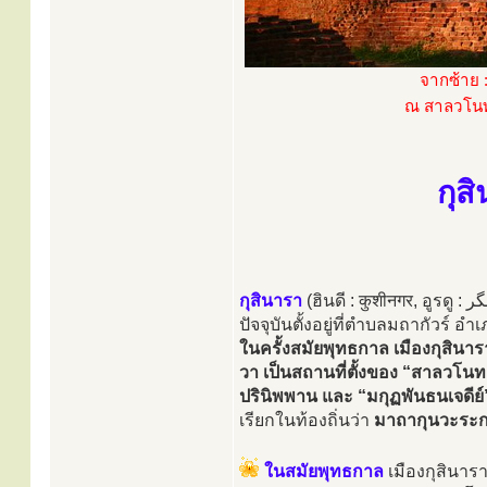
จากซ้าย 
ณ สาลวโนทย
กุส
กุสินารา
ปัจจุบันตั้งอยู่ที่ตำบลมถากัวร์ 
ในครั้งสมัยพุทธกาล เมืองกุสินารา
วา เป็นสถานที่ตั้งของ “สาลวโนท
ปรินิพพาน และ “มกุฏพันธนเจดีย
เรียกในท้องถิ่นว่า
มาถากุนวะระ
ในสมัยพุทธกาล
เมืองกุสินารา