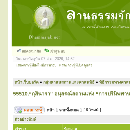
สมัครสมาชิก
เข้าสู่ระบบ
วันเวลาปัจจุบัน 07 ส.ค. 2026, 14:52
แสดงกระทู้ที่ยังไม่มีการตอบ
|
แสดงกระทู้ที่เปิดดูแล้ว
หน้าเว็บบอร์ด
»
กลุ่มศาสนสถานและศาสนพิธี
»
พิธีกรรมทางศาส
55510.“กุสินารา” อนุสรณ์สถานแห่ง “การปรินิพพา
หน้า
1
จากทั้งหมด
1
[ 6 โพสต์ ]
ตัวอย่างพิมพ์
เจ้าของ
ข้อความ