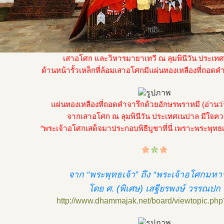
เสาอโศก และวิหารมายาเทวี ณ ลุมพินีวัน ประเท
ด้านหน้ารั้วเหล็กที่ล้อมเสาอโศกมีแผ่นทองเหลืองที่ถอดคำ
แผ่นทองเหลืองที่ถอดคำจารึกด้วยอักษรพราหมี (อ่านว่
จากเสาอโศก ณ ลุมพินีวัน ประเทศเนปาล มีใจคว
“พระเจ้าอโศกเสด็จมาประกอบพิธีบูชาที่นี่ เพราะพระพุทธเจ้า
จาก “พระพุทธเจ้า” ถึง “พระเจ้าอโศกมหา
โดย ศ. (พิเศษ) เสฐียรพงษ์ วรรณปก
http://www.dhammajak.net/board/viewtopic.ph