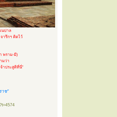
ศเนปาล
จารึกฯ ติดไว้
า พราม-มี)
ามว่า
ประสูติที่นี่”
ราช”
p?t=4574