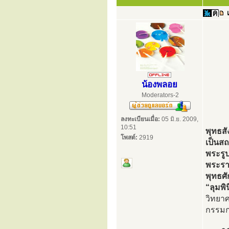
น้องพลอย
Moderators-2
ลงทะเบียนเมื่อ:
05 มิ.ย. 2009,
10:51
พุทธส
โพสต์:
2919
เป็นสถ
พระรู
พระราช
พุทธศั
“ลุมพ
วิทยา
กรรมกา