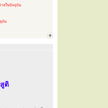
นปาลในปัจจุบัน
จุบัน
ล
ูติ