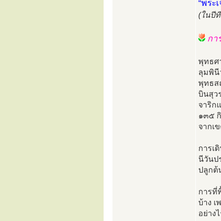
“พระเจ
(ในปีท
การ
พุทธศ
ลุมพิน
พุทธสถ
บินสุว
จาริกแ
๑๓๕ ก
จากเขต
การเดิ
นีวัน
ปลูกต
การที่
บ้าง เ
อย่างไ