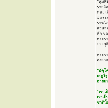
“ลุมพิ
รายล้
ทนะ เ
มีครรภ
ราชโอ
สวนลุม
พัก ขณ
พระรา
ประสู
พระราช
องอาจ 
“อัคฺโ
เสฏฺโฐ
อายมนฺ
“เราเป็
เราเป็
ชาตินี