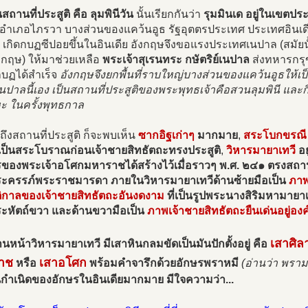
นสถานที่ประสูติ คือ ลุมพินีวัน
นั้นเรียกกันว่า
รุมมินเด อยู่ในเขตป
อำเภอไภรวา บางส่วนของแคว้นอูธ รัฐอุตตรประเทศ ประเทศอินเดีย
เกิดกบฏซีปอยขึ้นในอินเดีย อังกฤษจึงขอแรงประเทศเนปาล (สมัยน
งกฤษ) ให้มาช่วยเหลือ
พระเจ้าสุเรนทระ กษัตริย์เนปาล
ส่งทหารกรุ
บฏได้สำเร็จ
อังกฤษจึงยกพื้นที่ราบใหญ่บางส่วนของแคว้นอูธให้เป็น
นปาลนี้เอง เป็นสถานที่ประสูติของพระพุทธเจ้าคือสวนลุมพินี และกินพื
ะ ในครั้งพุทธกาล
าถึงสถานที่ประสูติ ก็จะพบเห็น
ซากอิฐเก่าๆ
มากมาย
,
สระโบกขรณี
 เป็นสระโบราณก่อนเจ้าชายสิทธัตถะทรงประสูติ
,
วิหารมายาเทวี
อย
รของพระเจ้าอโศกมหาราชได้สร้างไว้เมื่อราวๆ พ.ศ. ๒๔๑ ตรงสถานท
ะครรภ์พระราชมารดา ภายในวิหารมายาเทวีด้านซ้ายมือเป็น
ภาพ
ติกาลของเจ้าชายสิทธัตถะอันงดงาม
ที่เป็นรูปพระนางสิริมหามายาเ
ระหัตถ์ขวา และด้านขวามือเป็น
ภาพเจ้าชายสิทธัตถะยืนเด่นอยู่องค
เสาศิล
านหน้าวิหารมายาเทวี มีเสาหินกลมขัดเป็นมันปักตั้งอยู่ คือ
าช
เสาอโศก
หรือ
พร้อมคำจารึกด้วยอักษรพราหมี
(อ่านว่า พราม
นกำเนิดของอักษรในอินเดียมากมาย มีใจความว่า...