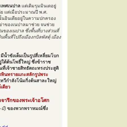
ระเทศเนปาล
แต่เดิมรุมมินเดอยู่
 แต่เมื่อประมาณปี พ.ศ.
ั้นอินเดียอยู่ในความปกครอง
ข่าของเนปาลมาช่วย จนช่วย
ของเนปาล ซึ่งพื้นที่บางส่วนที่
้นที่ไปถึงเมืองกบิลพัสดุ์ เมือง
มีน้ำขังเต็มเป็นรูปสี่เหลี่ยมโบก
ู่ใต้ต้นโพธิ์ใหญ่ ซึ่งข้าราช
ี่เจ้าชายสิทธัตถะทรงประสูติ
หินทรายแกะสลักรูปพระ
ทวีกำลังโน้มกิ่งต้นสาละใหญ่
์เดียว
าจารึกของพระเจ้าอโศก
-มี)
ของพวกพราหมณ์ซึ่ง