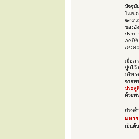
ปัจจุบั
ในเขต
๒๓๙๔ 
ของอั
ปราบก
ยกให้เ
เทวทห
เมื่อม
ปูนไว้
บริพา
จากพร
ประสู
ด้วยพ
ส่วนด้
มหาร
เป็นต้