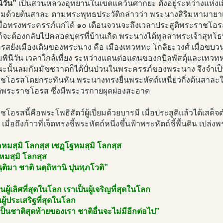
นีวัน”
เป็นสวนหลวงอุทยานในเขตแคว้นศากยะ ตั้งอยู่ระหว่างแห่งเมื
อมด้วยต้นสาละ ตามพระพุทธประวัติกล่าวว่า พระนางสิริมหามายา
มื่อทรงพระครรภ์แก่ได้ ๑๐ เดือนจวนจะถึงเวลาประสูติพระราชโอ
์จะต้องกลับไปคลอดบุตรที่บ้านเกิด พระนางได้ทูลลาพระเจ้าสุทโธ
รสยังเมืองเดิมของพระนาง คือ เมืองเทวทหะ โกลิยะวงศ์ เมื่อขบ
พินีวัน เวลาใกล้เที่ยง ระหว่างแดนต่อแดนของกบิลพัสดุ์และเทวท
ะนั้นลมกัมมัชชวาตก็ได้ปั่นป่วนในพระครรภ์ของพระนาง จึงจำเป็นต
ชโอรสโดยกระทันหัน พระนางทรงยื่นพระหัตถ์เหนี่ยวกิ่งต้นสาละใน
ติพระราชโอรส ซึ่งมีพระวรกายผุดผ่องสะอาด
โอรสนี้คือพระโพธิสัตว์ผู้เปี่ยมด้วยบารมี เมื่อประสูติแล้วได้เสด็จด
เมื่อถึงก้าวที่เจ็ดทรงชี้พระหัตถ์หนึ่งขึ้นฟ้าพระหัตถ์ชี้พื้นดิน เปล
คหมสฺมิ โลกสฺส เชฏฺโฐหมสฺมิ โลกสฺส
หมสฺมิ โลกสฺส
ติมา ชาติ นตฺถิทานิ ปุนพฺภโวติ”
นผู้เลิศที่สุดในโลก เราเป็นผู้เจริญที่สุดในโลก
นผู้ประเสริฐที่สุดในโลก
้เป็นชาติสุดท้ายของเรา ชาติอื่นจะไม่มีอีกต่อไป”