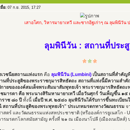
เมื่อ:
07 ก.ย. 2015, 17:27
เสาอโศก, วิหารมายาเทวี และซากอิฐเก่าๆ ณ ลุมพินีวัน
ลุมพินีวัน : สถานที่ประสู
ังเวชนียสถานแห่งแรก
คือ
ลุมพินีวัน (Lumbini)
เป็นสถานที่สำคัญที่
านที่ประสูติของพระราชกุมารสิทธัตถะ สถานที่แห่งนี้มีความสำคัญใน
ปกายขององค์สมเด็จพระสัมมาสัมพุทธเจ้า พระราชกุมารสิทธัตถ
มารดา คือ พระนางสิริมหามายาเทวี เมื่อวันศุกร์ วันเพ็ญขึ้น ๑๕ ค่
กราช ๘๐ ปี
ทั้งนี้
เมื่อปี พ.ศ. ๒๕๔๐ ลุมพินีวันได้รับการขึ้นทะเบีย
ินี สถานที่ประสูติของพระพุทธเจ้า” ประเภทมรดกทางวัฒนธรรม
จา
ศาสตร์ และวัฒนธรรมแห่งสหประชาชาติ (หรือองค์การยูเนสโก 
รมรดกโลกสมัยสามัญ ครั้งที่ ๒๑ ณ เมืองนาโปลี (เมืองเนเปิลส์) 