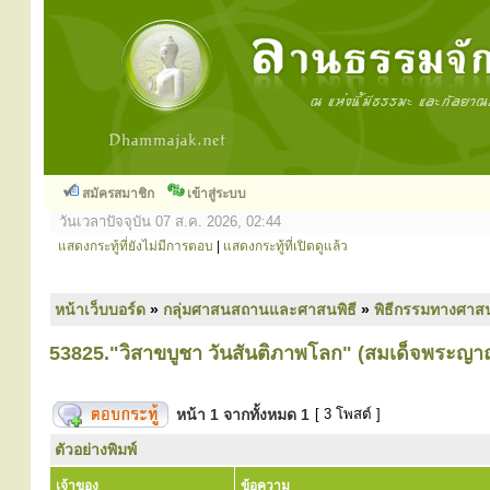
สมัครสมาชิก
เข้าสู่ระบบ
วันเวลาปัจจุบัน 07 ส.ค. 2026, 02:44
แสดงกระทู้ที่ยังไม่มีการตอบ
|
แสดงกระทู้ที่เปิดดูแล้ว
หน้าเว็บบอร์ด
»
กลุ่มศาสนสถานและศาสนพิธี
»
พิธีกรรมทางศาส
53825."วิสาขบูชา วันสันติภาพโลก" (สมเด็จพระญา
หน้า
1
จากทั้งหมด
1
[ 3 โพสต์ ]
ตัวอย่างพิมพ์
เจ้าของ
ข้อความ