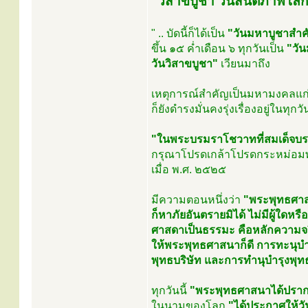
"วิสาขบูชา วันสันติภาพโล
" .. บัดนี้ก็ได้เป็น
"วันมหาบูชาสำ
ขึ้น ๑๕ ค่ำเดือน ๖ ทุกวันเป็น
"วั
วันวิสาขบูชา"
เวียนมาถึง
เหตุการณ์สำคัญเป็นมหามงคลแก่โลก
ก็ยังดำรงมั่นคงรุ่งเรื่องอยู่ในทุ
"ในพระบรมราโชวาทที่สมเด็จบ
กรุณาโปรดเกล้าโปรดกระหม่อมพ
เมื่อ พ.ศ. ๒๕๒๕
มีความตอนหนึ่งว่า
"พระพุทธศาสน
ก็หาภัยอันตรายมิได้ ไม่มีผู้ใด
ศาสดาเป็นธรรมะ คือหลักความจริงท
ให้พระพุทธศาสนาก็ดี การทะนุบำร
พุทธบริษัท และการทำนุบำรุงพุทธบร
ทุกวันนี้
"พระพุทธศาสนาได้ปราก
ในนามของโลก
"ได้ประกาศให้วั