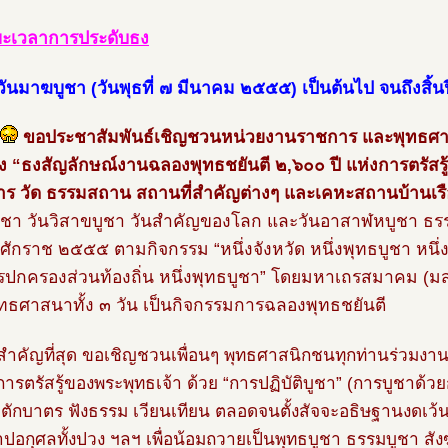
ยะเวลาการประดับธง
ต่วันมาฆบูชา (วันพุธที่ ๗ มีนาคม ๒๕๕๕) เป็นต้นไป จนถึงสิ
ขอประชาสัมพันธ์เชิญชวนหน่วยงานราชการ และพุทธศา
ง “ธงสัญลักษณ์งานฉลองพุทธชยันตี ๒,๖๐๐ ปี แห่งการตรัสรู
ร วัด ธรรมสถาน สถานที่สำคัญต่างๆ และเคหะสถานบ้านเร
ชา วันวิสาขบูชา วันสำคัญของโลก และวันอาสาฬหบูชา ธ
ธศักราช ๒๕๕๕ ตามกิจกรรม “หนึ่งจังหวัด หนึ่งพุทธบูชา หนึ่ง
รปกครองส่วนท้องถิ่น หนึ่งพุทธบูชา” โดยมหาเถรสมาคม (ม
ทธศาสนาทั้ง ๓ วัน เป็นกิจกรรมการฉลองพุทธชยันตี
่สำคัญที่สุด ขอเชิญชวนเพื่อนๆ พุทธศาสนิกชนทุกท่านร่วมงา
การตรัสรู้ของพระพุทธเจ้า ด้วย “การปฏิบัติบูชา” (การบูชาด้ว
ตักบาตร ฟังธรรม เวียนเทียน ตลอดจนตั้งสัจจะอธิษฐานงดเว้นจ
าปอกุศลทั้งปวง ฯลฯ เพื่อน้อมถวายเป็นพุทธบูชา ธรรมบูชา สั