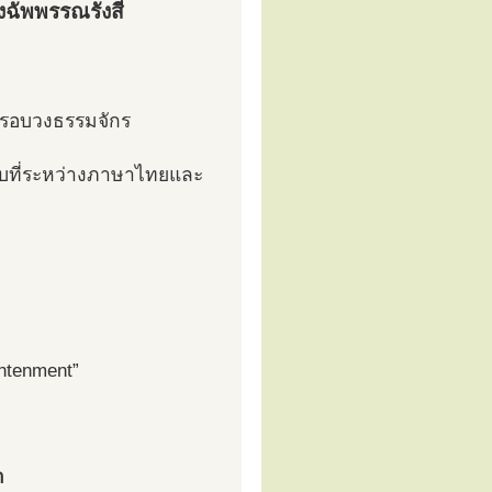
งฉัพพรรณรังสี
ู่รอบวงธรรมจักร
บที่ระหว่างภาษาไทยและ
ghtenment”
า