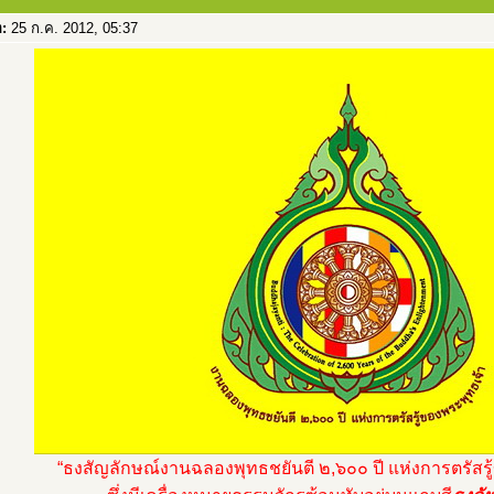
อ:
25 ก.ค. 2012, 05:37
“ธงสัญลักษณ์งานฉลองพุทธชยันตี ๒,๖๐๐ ปี แห่งการตรัสรู