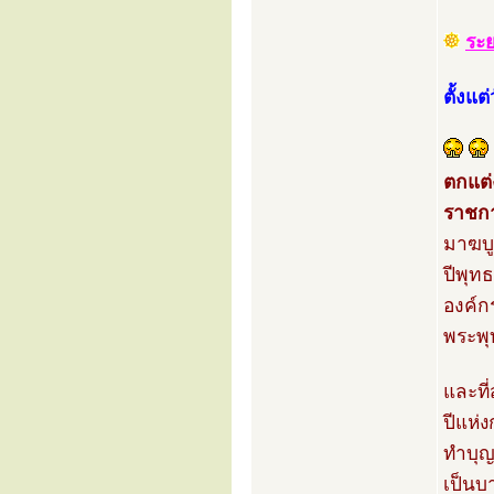
ระ
ตั้งแ
ตกแต่
ราชกา
มาฆบู
ปีพุท
องค์ก
พระพุ
และที
ปีแห่ง
ทำบุญ
เป็นบ