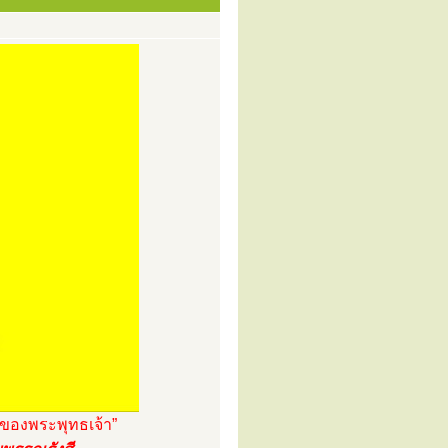
้ของพระพุทธเจ้า”