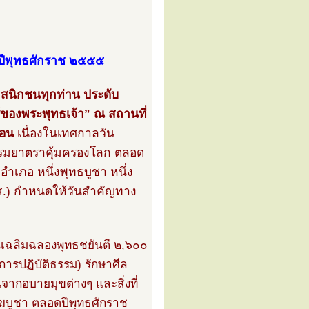
้นปีพุทธศักราช ๒๕๕๕
สนิกชนทุกท่าน ประดับ
้ของพระพุทธเจ้า” ณ สถานที่
ือน
เนื่องในเทศกาลวัน
รรมยาตราคุ้มครองโลก ตลอด
อำเภอ หนึ่งพุทธบูชา หนึ่ง
ส.) กำหนดให้วันสำคัญทาง
นเฉลิมฉลองพุทธชยันตี ๒,๖๐๐
ยการปฏิบัติธรรม) รักษาศีล
ากอบายมุขต่างๆ และสิ่งที่
งฆบูชา ตลอดปีพุทธศักราช