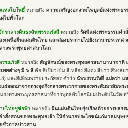
วแห่งใบโพธิ์
หมายถึง
ความเจริญงอกงามไพบูลย์แห่งพระธรร
แผ่ไปทั่วโลก
ักรกลางผืนธงฉัพพรรณรังสี
หมายถึง
รัศมีแห่งพระธรรมคำส
งเหนือผืนแผ่นดินไทย และส่องประกายไปยังนานาประเทศ 
์กลางพระพุทธศาสนาโลก
พรรณรังสี
หมายถึง
สัญลักษณ์ของพระพุทธศาสนานานาชาติ เป
เทศต่างๆ มี ๖ สี
คือ สีเขียวเข้ม สีเหลือง สีแดง สีขาว สีหงส
ก่) และสีเลื่อมพรายประภัสสร คำว่า
ฉัพพรรณรังสี แปลว่า แสงร
่งแผ่ออกมาจากตรงจุดกึ่งกลางพระวรกายของพระสัมมาสัมพระพ
เป็นธงทางพระพุทธศาสนาที่ชาวพุทธทั่วโลกนิยมประดับในวัด ห
ยไทยชูช่อฟ้า
หมายถึง
ผืนแผ่นดินไทยรุ่งเรืองด้วยอารยธร
ำสั่งสอนของพระพุทธเจ้า ให้อำนวยประโยชน์แก่มวลมนุษยชาต
ยชั่วกาลปาวสาน