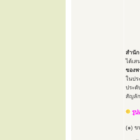
สำนัก
ได้เ
ของพร
ในประ
ประดั
สัญลั
รู
(๑) ข