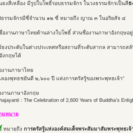
ธ
ื้นธงสีเหลือง มีรูปใบโพธิ์รอบธรรมจักร ในวงธรรมจักรเป็นสี
ูปธรรมจักรมีซี่จำนวน ๑๒ ซี่ หมายถึง ญาณ ๓ ในอริยสัจ ๔
ีชื่องานภาษาไทยด้านล่างใบโพธิ์ ส่วนชื่องานภาษาอังกฤษอย
้ธงประดับในต่างประเทศหรือสถานที่ระดับสากล สามารถสลั
ังกฤษได้
ื่องานภาษาไทย
ลองพุทธชยันตี ๒,๖๐๐ ปี แห่งการตรัสรู้ของพระพุทธเจ้า”
ื่องานภาษาอังกฤษ
ajayanti : The Celebration of 2,600 Years of Buddha’s Enli
ามหมาย
์
หมายถึง
การตรัสรู้แห่งองค์สมเด็จพระสัมมาสัมพระพุทธเจ้