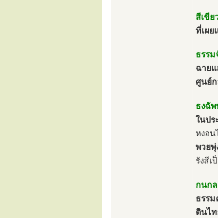
สีเขีย
ที่เผย
ธรรมจ
ฉายแส
ศูนย
ธงฉัพ
ในประ
หงอนไ
พวยพุ
รังสี
กนกลา
ธรรมค
ดินไท