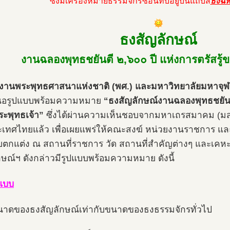
ซึ่งมีเครื่องหมายธรรมจักรซ้อนทับอยู่บนแถบสี
ธงฉั
ธงสัญลักษณ์
งานฉลองพุทธชยันตี ๒,๖๐๐ ปี แห่งการตรัสรู้
งานพระพุทธศาสนาแห่งชาติ (พศ.) และมหาวิทยาลัยมหาจุฬ
สนอรูปแบบพร้อมความหมาย
“ธงสัญลักษณ์งานฉลองพุทธชยันตี
ะพุทธเจ้า”
ซึ่งได้ผ่านความเห็นชอบจากมหาเถรสมาคม (มส.)
เทศไทยแล้ว เพื่อเผยแพร่ให้คณะสงฆ์ หน่วยงานราชการ และ
บตกแต่ง ณ สถานที่ราชการ วัด สถานที่สำคัญต่างๆ และเคห
กษณ์ฯ ดังกล่าวมีรูปแบบพร้อมความหมาย ดังนี้
ปแบบ
นาดของธงสัญลักษณ์เท่ากับขนาดของธงธรรมจักรทั่วไป