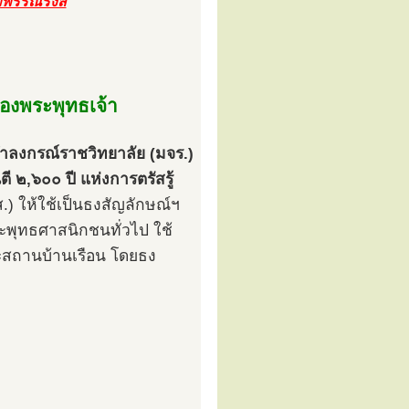
พพรรณรังสี
ของพระพุทธเจ้า
าลงกรณ์ราชวิทยาลัย (มจร.)
 ๒,๖๐๐ ปี แห่งการตรัสรู้
 ให้ใช้เป็นธงสัญลักษณ์ฯ
พุทธศาสนิกชนทั่วไป ใช้
ะสถานบ้านเรือน โดยธง