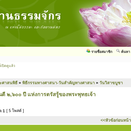
รายชื่อสมาชิก
ค้นหา
่เปิดดูแล้ว
ะศาสนพิธี
»
พิธีกรรมทางศาสนา-วันสำคัญทางศาสนา
»
วันวิสาขบูชา
ตี ๒,๖๐๐ ปี แห่งการตรัสรู้ของพระพุทธเจ้า
มด
1
[ 5 โพสต์ ]
<<หัวข้อก่อนหน้า