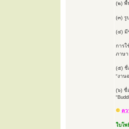
(๒) พ
(๓) ร
(๔) ม
การใช
ภาษาอ
(๕) ช
“งานฉ
(๖) ช
“Buddh
คว
ใบโพธิ