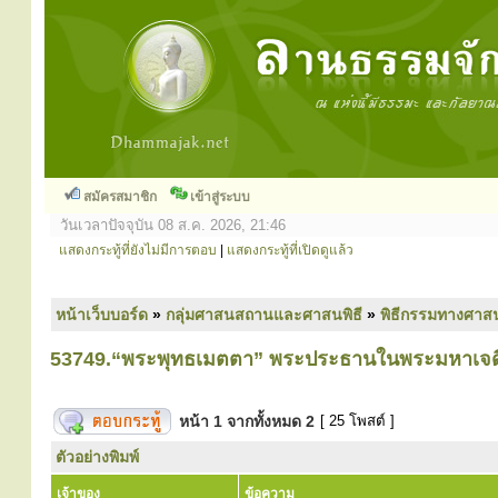
สมัครสมาชิก
เข้าสู่ระบบ
วันเวลาปัจจุบัน 08 ส.ค. 2026, 21:46
แสดงกระทู้ที่ยังไม่มีการตอบ
|
แสดงกระทู้ที่เปิดดูแล้ว
หน้าเว็บบอร์ด
»
กลุ่มศาสนสถานและศาสนพิธี
»
พิธีกรรมทางศาส
53749.“พระพุทธเมตตา” พระประธานในพระมหาเจดี
หน้า
1
จากทั้งหมด
2
[ 25 โพสต์ ]
ตัวอย่างพิมพ์
เจ้าของ
ข้อความ