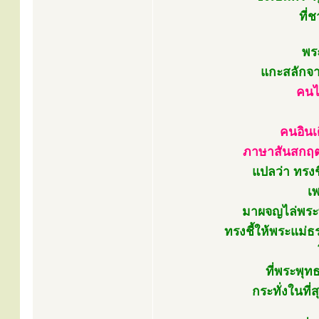
ที่
พร
แกะสลักจา
คนไ
คนอินเด
ภาษาสันสกฤตเ
แปลว่า ทรงช
เ
มาผจญไล่พระพุ
ทรงชี้ให้พระแม
ที่พระพุท
กระทั่งในที