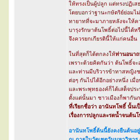
ให้ทรงเป็นผู้ปลูก แต่ทรงปฏิเส
โดยบอกว่าฐานะกษัตริย์ย่อมไม
ทายาทที่จะมาภายหลังจะให้ค
บารุงรักษาต้นโพธิ์ต่อไปนี้ได้ห
จึงควรยกเกียรตินี้ให้แก่คนอื่น
ในที่สุดก็ได้ตกลงให้
ท่านอนาถ
เพราะด้วยคิดกันว่า ต้นโพธิ์จะ
และท่านมีบริวารข้าทาสหญิงช
ต่อๆ กันไปได้อีกอย่างหนึ่ง เมื่
และพระพุทธองค์ก็ได้เสด็จประทับ
ตั้งแต่นั้นมา ชาวเมืองก็พากัน
ที่เรียกชื่อว่า อานันทโพธิ์ นั
เรื่องการปลูกและรดน้ำจนต้นโพธ
อานันทโพธิ์ต้นนี้ยังคงยืนต้นอยู่
ณ ภายในวัดเชตวันมหาวิหาร (ว