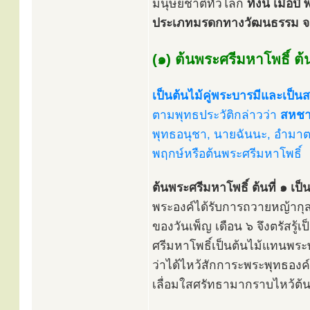
มนุษยชาติทั่วโลก
ทั้งนี้ เมื
ประเภทมรดกทางวัฒนธรรม จา
(๑) ต้นพระศรีมหาโพธิ์ ต้น
เป็นต้นไม้คู่พระบารมีและเป็นส
ตามพุทธประวัติกล่าวว่า
สหชาต
พุทธอนุชา, นายฉันนะ, อำมาตย์
พฤกษ์หรือต้นพระศรีมหาโพธิ์
ต้นพระศรีมหาโพธิ์ ต้นที่ ๑ เ
พระองค์ได้รับการถวายหญ้ากุสะ
ของวันเพ็ญ เดือน ๖ จึงตรัสรู
ศรีมหาโพธิ์เป็นต้นไม้แทนพระพ
ว่าได้ไหว้สักการะพระพุทธองค์
เลื่อมใสศรัทธามากราบไหว้ต้