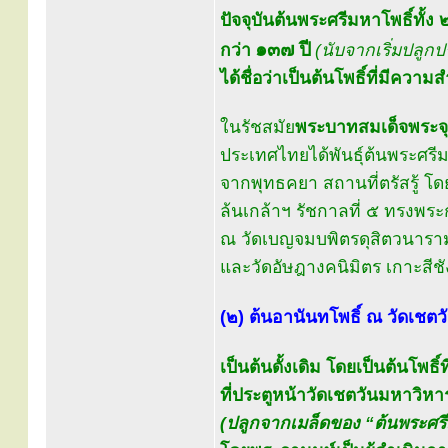
ปัจจุบันต้นพระศรีมหาโพธิ์ทั้ง ๒ 
๑๓๗ ปี
กว่า
(นับจากเริ่มปลู
ได้ชื่อว่าเป็นต้นโพธิ์ที่มีความ
ในรัชสมัย
พระบาทสมเด็จพระจุลจ
ประเทศไทยได้พันธุ์ต้นพระศรีม
จากพุทธคยา สถานที่ตรัสรู้ โด
ล้นเกล้าฯ รัชกาลที่ ๕ ทรงพร
ณ วัดเบญจมบพิตรดุสิตวนารา
และวัดอัษฎางคนิมิตร เกาะสีชัง
(๒) ต้นอานันทโพธิ์ ณ วัดเชตว
เป็นต้นดั้งเดิม โดยเป็นต้นโพธ
ที่ประตูหน้าวัดเชตวันมหาวิหา
(ปลูกจากเมล็ดของ “ต้นพระศรีม