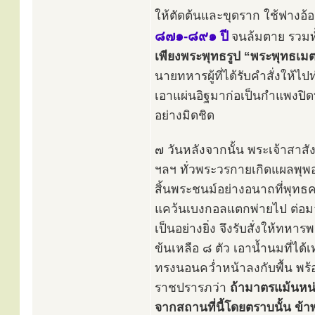
ให้ตัดต้นและขุดราก ใช้ฟางอ้
๘๗๑-๘๙๑ ปี
จนล้มตาย รวมทั
เพียงพระพุทธรูป “พระพุทธเมต
นายทหารผู้ที่ได้รับคำสั่งให้
เอาแผ่นอิฐมาก่อเป็นกำแพงปิดท
อย่างมิดชิด
๗ วันหลังจากนั้น พระเจ้าสาส
ฯลฯ ทั่วพระวรกายเกิดแผลพุพอง 
สิ้นพระชนม์อย่างอนาถที่พุท
แคว้นเบงกอลแตกพ่ายไป ต่อมาไ
เป็นอย่างยิ่ง จึงรับสั่งให้ทห
ข้นเหลือ ๘ ตัว เอาน้ำนมที่ได
ทรงนอนคว่ำหน้าลงกับพื้น พ
ราชปรารภว่า
ถ้ามาตรแม้นหน่
จากสถานที่นี้โดยตราบนั้น ข้า