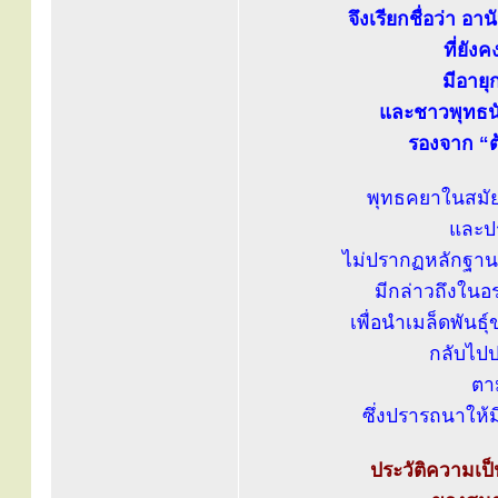
จึงเรียกชื่อว่า อาน
ที่ยัง
มีอายุ
และชาวพุทธนับ
รองจาก “ต
พุทธคยาในสมัย
และปร
ไม่ปรากฏหลักฐานว่
มีกล่าวถึงในอ
เพื่อนำเมล็ดพันธุ
กลับไปป
ตา
ซึ่งปรารถนาให้มี
ประวัติความเป็