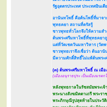
รัฐอุตตรประเทศ ประเทศอินเดีย 
อานันทโพธิ์ คือต้นโพธิ์ที่มาจ
พุทธคยา สถานที่ตรัสรู้
ชาวพุทธทั่วโลกจึงให้ความสำ
ต้นพระศรีมหาโพธิ์ที่พุทธคยาถ
แต่ที่วัดเชตวันมหาวิหาร (วัดพร
ชาวพุทธเราจึงเชื่อว่า ต้นอานั
มีความศักดิ์สิทธิ์ไม่แพ้ต้นพระ
(๓) ต้นพระศรีมหาโพธิ์ ณ เมือ
(เมืองอนุราธปุระ เป็นเมืองมร
หลังพุทธกาลในรัชสมัยพระเจ้
พระนางสังฆมิตตาเถรี พระรา
พระภิกษุณีรูปสุดท้ายในประว