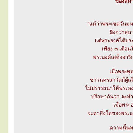
ของสมาค
“แม้ว่าพระเชตวันมห
ยิ่งกว่าสถ
แต่พระองค์ได้ปร
เพียง ๓ เดือ
พระองค์เสด็จจา
เมื่อพระพุ
ชาวนครสาวัตถีผู้เล
ไม่ปรารถนาให้พระองค
ปรึกษากันว่า จะทำ
เมื่อพระ
จะหาสิ่งใดของพระอง
ความนั้นท