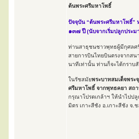
ต้นพระศรีมหาโพธิ์
ปัจจุบัน “ต้นพระศรีมหาโพธิ์” หน่
๑๓๗ ปี
(นับจากเริ่มปลูกประ
ท่านสาธุชนชาวพุทธผู้มีกุศลศ
สายการบินไทยบินตรงจากสนามบ
นาทีเท่านั้น ท่านก็จะได้กราบส
ในรัชสมัย
พระบาทสมเด็จพระจุลจ
ศรีมหาโพธิ์ จากพุทธคยา สถานท
กรุณาโปรดเกล้าฯ ให้นำไปปลู
มิตร เกาะสีชัง อ.เกาะสีชัง จ.ชล