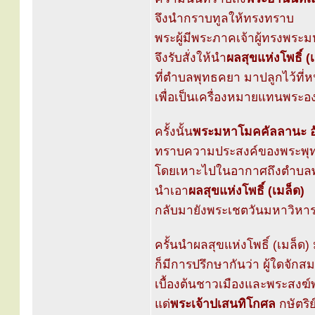
จึงนำกราบทูลให้ทรงทราบ
พระผู้มีพระภาคเจ้าผู้ทรงพร
จึงรับสั่งให้นำ
ผลสุขแห่งโพธิ์ (
ที่ตำบลพุทธคยา มาปลูกไว้ที่ห
เพื่อเป็นเครื่องหมายแทนพระอง
ครั้งนั้น
พระมหาโมคคัลลานะ อั
ทราบความประสงค์ของพระพุทธ
โดยเหาะไปในอากาศถึงตำบล
นำเอา
ผลสุขแห่งโพธิ์ (เมล็ด)
กลับมายังพระเชตวันมหาวิหารไ
ครั้นนำผลสุขแห่งโพธิ์ (เมล็ด)
ก็มีการปรึกษากันว่า ผู้ใดจักสม
เบื้องต้นชาวเมืองและพระสงฆ์
แด่
พระเจ้าปเสนทิโกศล
กษัตริย