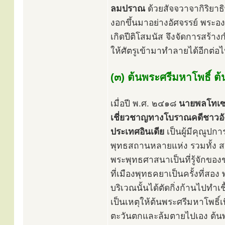
ลมปราณ
ด้วยสัจจวาจากิริยาธิ
งอกขึ้นมาอย่างอัศจรรย์ พระองค
เกิดปีติโสมนัส จึงจัดการสร้าง
ให้ศัตรูเข้ามาทำลายได้อีกต่อไป 
(๓) ต้นพระศรีมหาโพธิ์ ต้น
เมื่อปี พ.ศ. ๒๔๑๘
นายพลโทเซอ
เชี่ยวชาญทางโบราณคดีชาวอ
ประเทศอินเดีย
เป็นผู้มีคุณูปก
พุทธสถานหลายแห่ง รวมทั้ง สถ
พระพุทธศาสนาเป็นที่รู้จักของ
ที่เมืองพุทธคยาเป็นครั้งที่
บริเวณนั้นได้ตัดกิ่งก้านไปทำเ
เป็นเหตุให้ต้นพระศรีมหาโพธิ์
ตะวันตกและล้มตายไปเอง ต้นพร