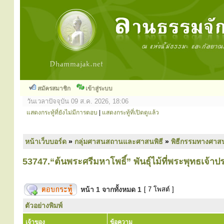
สมัครสมาชิก
เข้าสู่ระบบ
วันเวลาปัจจุบัน 09 ส.ค. 2026, 18:06
แสดงกระทู้ที่ยังไม่มีการตอบ
|
แสดงกระทู้ที่เปิดดูแล้ว
หน้าเว็บบอร์ด
»
กลุ่มศาสนสถานและศาสนพิธี
»
พิธีกรรมทางศาส
53747.“ต้นพระศรีมหาโพธิ์” พันธุ์ไม้ที่พระพุทธเจ้าปร
หน้า
1
จากทั้งหมด
1
[ 7 โพสต์ ]
ตัวอย่างพิมพ์
เจ้าของ
ข้อความ