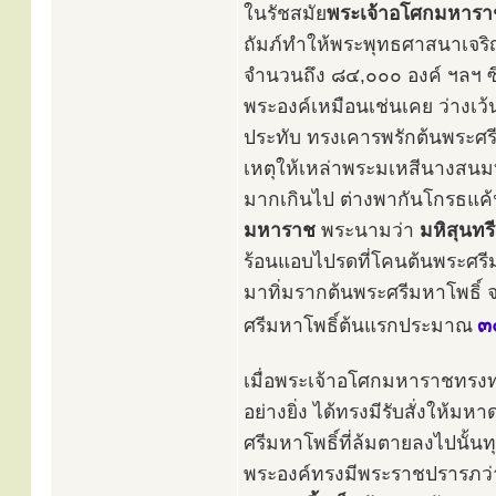
ในรัชสมัย
พระเจ้าอโศกมหารา
ถัมภ์ทำให้พระพุทธศาสนาเจริญร
จำนวนถึง ๘๔,๐๐๐ องค์ ฯลฯ 
พระองค์เหมือนเช่นเคย ว่างเว้น
ประทับ ทรงเคารพรักต้นพระศรีม
เหตุให้เหล่าพระมเหสีนางสนมท
มากเกินไป ต่างพากันโกรธแค้
มหาราช
พระนามว่า
มหิสุนทร
ร้อนแอบไปรดที่โคนต้นพระศรีม
มาทิ่มรากต้นพระศรีมหาโพธิ์ 
๓
ศรีมหาโพธิ์ต้นแรกประมาณ
เมื่อพระเจ้าอโศกมหาราชทรงทร
อย่างยิ่ง ได้ทรงมีรับสั่งให้
ศรีมหาโพธิ์ที่ล้มตายลงไปนั้
พระองค์ทรงมีพระราชปรารภว