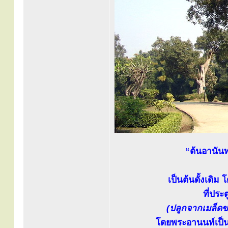
“ต้นอานันท
เป็นต้นดั้งเดิม
ที่ประ
(ปลูกจากเมล็ดขอ
โดยพระอานนท์เป็