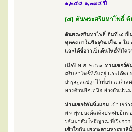
๑,๒๕๘-๑,๒๗๘ ปี
(๔) ต้นพระศรีมหาโพธิ์ ต้น
ต้นพระศรีมหาโพธิ์ ต้นที่ ๔ เป็น
พุทธคยาในปัจจุบัน เป็น ๑ ใน ๒
และได้ชื่อว่าเป็นต้นโพธิ์ที่มี
เมื่อปี พ.ศ. ๒๔๒๓
ท่านเซอร์คั
ศรีมหาโพธิ์ที่ล้มอยู่ และได้พบห
บำรุงดูแลปลูกไว้ที่บริเวณต้นเ
ทางด้านทิศเหนือ ห่างกันประ
ท่านเซอร์คันนิ่งแฮม
เข้าใจว่า
พระพุทธองค์เสด็จประทับยืนทอ
รสัมมาสัมโพธิญาณ ที่เรียกว่า
เข้าใจกัน เพราะตามพระบาลีนั้