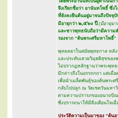
โดยพระอานนท์เป็นผู้ดำเนิน
จึงเรียกชื่อว่า อานันทโพธิ์ ซึ่งไ
ที่ยังคงยืนต้นอยู่มาจนถึงปัจจุบ
๒,๕๖๐ ปี
มีอายุกว่า
(มีอายุมา
และชาวพุทธนับถือว่ามีความสำค
รองจาก “ต้นพระศรีมหาโพธิ์” ณ
พุทธคยาในสมัยพุทธกาล หลังจ
และประทับเสวยวิมุตติสุขของพ
ไม่ปรากฏหลักฐานว่าพระพุทธองค
มีกล่าวถึงในอรรถกถา แต่เมื
เพื่อนำเมล็ดพันธุ์ของต้นพระศร
กลับไปปลูก ณ วัดเชตวันมหาวิ
ตามความปรารภของอนาถบิณฑ
ซึ่งปรารถนาให้มีสิ่งเตือนใจเมื
ประวัติความเป็นมาของ “ต้นอา