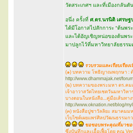
วัดสระเกศฯ และที่เมืองกลันตั
อนึ่ง ครั้งที่
ศ.ดร.นรนิติ เศรษฐบ
ได้มีโอกาสไปสักการะ “ต้นพระ
และได้อัญเชิญหน่อของต้นพระศร
มาปลูกไว้ที่มหาวิทยาลัยธรรมศาสต
รวบรวมและเรียบเรียงเน
(๑) บทความ โพธิญาณพฤกษา : ต้น
http://www.dhammajak.net/foru
(๒) บทความของพระมหา ดร.คมสร
เจ้าอาวาสวัดไทยเชตวันมหาวิหาร 
บางตอนในหนังสือ...คู่มือเส้นทาง
http://www.oknation.net/blog/myl
(๓) หนังสือปูชาวัลลิยะ สมาคมมหา
เว็บไซต์เผยแพร่ศิลปวัฒนธรรมก
ขอขอบพระคุณที่มาของ
ซึ่งบันทึกและเอื้อเฟื้อโดย คุณ 