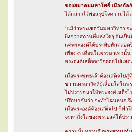
ของสมาคมมหาโพธิ์ เมืองกัลก
ได้กล่าวไว้พอสรุปใจความได้ว่
“แม้ว่าพระเชตวันมหาวิหาร จ
ยิ่งกว่าสถานที่แห่งใดๆ อันเป็
แต่พระองค์ได้ประทับพักตลอดป
เพียง ๓ เดือนในพรรษาเท่านั้น
พระองค์เสด็จจาริกออกไปแสด
เมื่อพระพุทธเจ้าต้องเสด็จไปสู่
ชาวนครสาวัตถีผู้เลื่อมใสในพร
ไม่ปรารถนาให้พระองค์เสด็จไ
ปรึกษากันว่า จะทำไฉนหนอ จึง
เมื่อพระองค์ต้องเสด็จไป ก็ทำใ
จะหาสิ่งใดของพระองค์ให้ปรากฏ
ความนั้นทราบถึง
พระอานนท์เถ