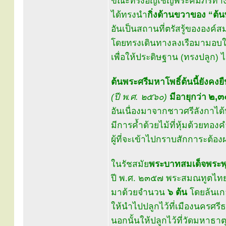
ขณะทรงอัญเชิญพระคัมภีร์ทาง
ได้ทรงนำ
กิ่งด้านขวาของ “ต้น
อันเป็นสถานที่ตรัสรู้ขององค์
โดยทรงเดินทางลงเรือมามอบให
เพื่อให้ประดิษฐาน (ทรงปลูก) 
ต้นพระศรีมหาโพธิ์ต้นนี้ยังคงยื
๒,๓
(ปี พ.ศ. ๒๕๖๐)
มีอายุกว่า
อันเนื่องมาจากชาวศรีลังกาได
มีการค้ำด้วยไม้ที่หุ้มด้วยท
ผู้ที่จะเข้าไปกราบสักการะต้
ในรัชสมัย
พระบาทสมเด็จพระพุท
ปี พ.ศ. ๒๓๕๗ พระสมณทูตไทยไ
มาด้วยจำนวน
๖ ต้น
โดยล้นเกล
ให้นำไปปลูกไว้ที่เมืองนครศร
นอกนั้นให้ปลูกไว้ที่วัดมหาธาต