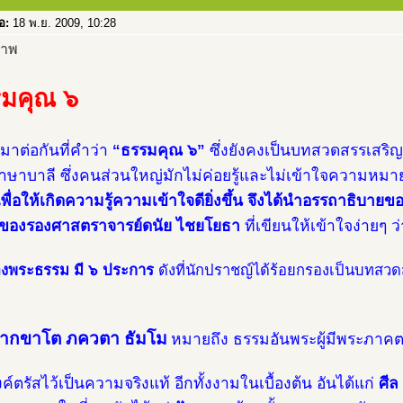
่อ:
18 พ.ย. 2009, 10:28
มคุณ ๖
้มาต่อกันที่คำว่า
“ธรรมคุณ ๖”
ซึ่งยังคงเป็นบทสวดสรรเสริญพ
าษาบาลี ซึ่งคนส่วนใหญ่มักไม่ค่อยรู้และไม่เข้าใจความหม
ี้เพื่อให้เกิดความรู้ความเข้าใจดียิ่งขึ้น จึงได้นำอรรถาธิบ
์ของรองศาสตราจารย์ดนัย ไชยโยธา
ที่เขียนให้เข้าใจง่ายๆ ว่
งพระธรรม มี ๖ ประการ
ดังที่นักปราชญ์ได้ร้อยกรองเป็นบทสว
วากขาโต ภควตา ธัมโม
หมายถึง ธรรมอันพระผู้มีพระภาคตร
์ตรัสไว้เป็นความจริงแท้ อีกทั้งงามในเบื้องต้น อันได้แก่
ศีล