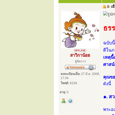
เมื
ธรร
ฉบับนี
ดีในภ
สาวิกาน้อย
เหตุน
ผู้จัดการ
ศาสน
ลงทะเบียนเมื่อ:
27 มี.ค. 2006,
คุณขอ
17:34
โพสต์:
8158
ดังนี้
อายุ:
0
๑. ส
พระองค