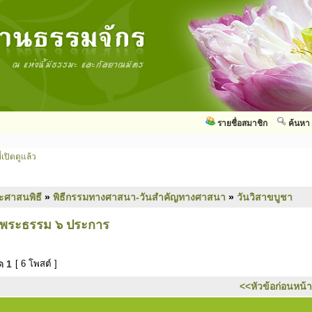
รายชื่อสมาชิก
ค้นหา
่เปิดดูแล้ว
ะศาสนพิธี
»
พิธีกรรมทางศาสนา-วันสำคัญทางศาสนา
»
วันวิสาขบูชา
งพระธรรม ๖ ประการ
มด
1
[ 6 โพสต์ ]
<<หัวข้อก่อนหน้า