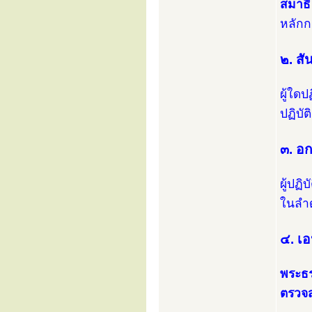
สมาธิ
หลักกา
๒. สั
ผู้ใดป
ปฏิบัต
๓. อก
ผู้ปฏิ
ในลำด
๔. เอ
พระธร
ตรวจส