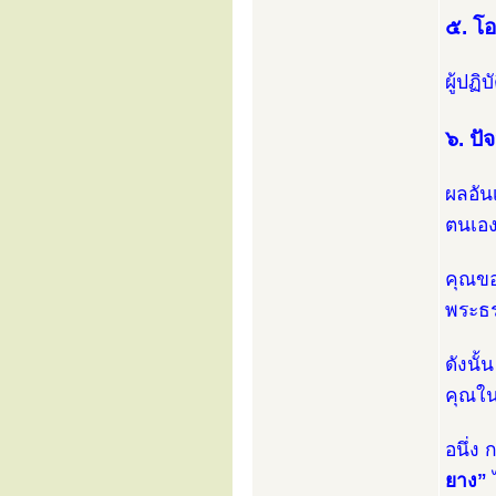
๕. โ
ผู้ปฏ
๖. ปั
ผลอัน
ตนเอง
คุณขอ
พระธร
ดังนั
คุณใน
อนึ่ง
ยาง”