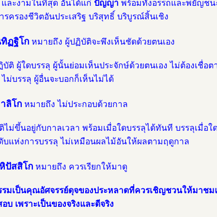
และงามในที่สุด อันได้แก่
ปัญญา
พร้อมทั้งอรรถและพยัญชน
รครองชีวิตอันประเสริฐ บริสุทธิ์ บริบูรณ์สิ้นเชิง
นทิฏฐิโก
หมายถึง ผู้ปฏิบัติจะพึงเห็นชัดด้วยตนเอง
ฏิบัติ ผู้ใดบรรลุ ผู้นั้นย่อมเห็นประจักษ์ด้วยตนเอง ไม่ต้องเชื่อ
ิ ไม่บรรลุ ผู้อื่นจะบอกก็เห็นไม่ได้
าลิโก
หมายถึง ไม่ประกอบด้วยกาล
บัติไม่ขึ้นอยู่กับกาลเวลา พร้อมเมื่อใดบรรลุได้ทันที บรรลุเมื่อใ
ับแห่งการบรรลุ ไม่เหมือนผลไม้อันให้ผลตามฤดูกาล
หิปัสสิโก
หมายถึง ควรเรียกให้มาดู
รมเป็นคุณอัศจรรย์ดุจของประหลาดที่ควรเชิญชวนให้มาชมแล
อบ เพราะเป็นของจริงและดีจริง