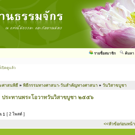
รายชื่อสมาชิก
ค้นหา
่เปิดดูแล้ว
ะศาสนพิธี
»
พิธีกรรมทางศาสนา-วันสำคัญทางศาสนา
»
วันวิสาขบูชา
” ประทานพระโอวาทวันวิสาขบูชา ๒๕๕๖
มด
1
[ 2 โพสต์ ]
<<หัวข้อก่อนหน้า