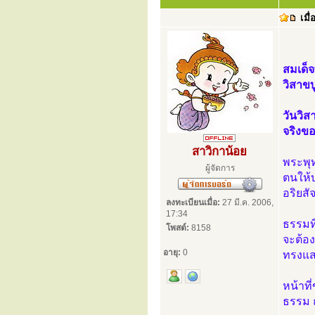
เมื่
สมเด็
วิสาข
วันวิส
จริงขอ
สาวิกาน้อย
พระพุ
ผู้จัดการ
ตนให้บ
อริยสั
ลงทะเบียนเมื่อ:
27 มี.ค. 2006,
17:34
ธรรมที
โพสต์:
8158
จะต้อง
อายุ:
0
ทรงแส
หน้าที
ธรรม ถ