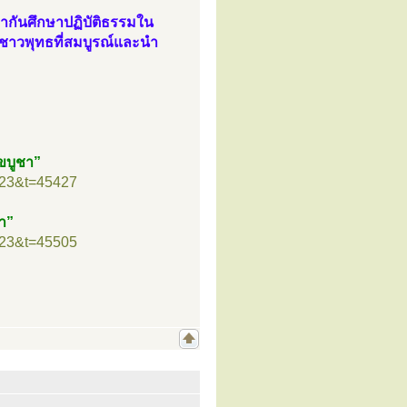
พากันศึกษาปฏิบัติธรรมใน
นชาวพุทธที่สมบูรณ์และนำ
าขบูชา”
=23&t=45427
ชา”
=23&t=45505