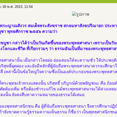
อ:
18 พ.ค. 2013, 11:54
จพระญาณสังวร สมเด็จพระสังฆราช สกลมหาสังฆปริณายก ประทา
บูชา พุทธศักราช ๒๕๕๖ ความว่า
าขบูชา กล่าวได้ว่าเป็นวันเกิดขึ้นของพระพุทธศาสนา เพราะเป็นว
งโลกและชีวิต ที่เรียกรวมๆ ว่า ธรรมอันเป็นที่มาของพระพุทธศา
ทธศาสนานั้น เมื่อกล่าวโดยย่อ ย่อมสอนให้ละความชั่ว ให้ประพฤ
ริสุทธิ์ผุดผ่อง และยังมีหลักที่ผู้นับถือพระพุทธศาสนาควรจะศึกษาให
จสี่ เหล่านี้เป็นข้อใหญ่ใจความซึ่งเป็นองค์ประกอบของพระพุทธศา
่พระพุทธเจ้าทรงแสดงนั้น บริสุทธิ์ บริบูรณ์ด้วยพยัญชนะ คือ ถ้อยค
ตัดต้องเพิ่ม หรือต้องชำระแก้ไข แม้พระพุทธศาสนาจะได้ล่วงเลยมาเ
ดงนั้น ยังคงสืบหาความหมายของธรรมได้เสมอ
่ของพุทธศาสนิกชน คือ ผู้ที่นับถือพระพุทธศาสนา จึงควรศึกษาปฏิบ
้ายังขาดความรู้ธรรมความเห็นธรรม ก็ชื่อว่า เป็นพุทธศาสนิกชนเพ