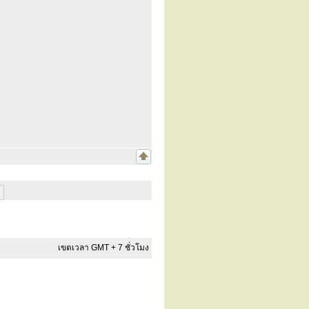
เขตเวลา GMT + 7 ชั่วโมง