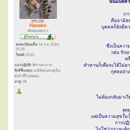
นั้นแปลควา
การ
คืออามิสบ
Hanako
บุคคลก็ยังมี
Moderators-1
ลงทะเบียนเมื่อ:
14 ก.ย. 2010,
ซึ่งเป็นควา
20:29
เช่น รักษ
โพสต์:
5115
หร
ทำทานก็เพื่อจะได้ไม่ยา
แนวปฏิบัติ:
พิจารณากาย
สิ่งที่ชื่นชอบ:
มณีรัตน์,พระผู้เป็น
กุศลอย่าง
ดั่งผ้าขี้ร้วห่อทอง
อายุ:
39
ไม่ต้องกลับมาเวี
จุดม
แต่เป็นความสุขในโ
การปฏิบ
ไม่ใช่ว่าเราจะต