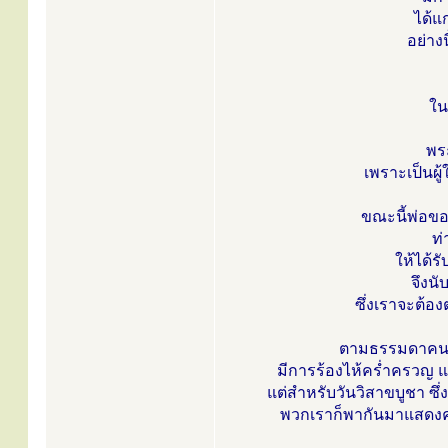
ได้แ
อย่าง
ใน
พร
เพราะเป็นผ
ขณะนี้พ่อของ
ท่
ให้ได้ร
จึงนั
ซึ่งเราจะต้
ตามธรรมดาคนเร
มีการร้องไห้คร่ำครวญ และ
แต่สำหรับวันวิสาขบูชา ซึ่ง
พวกเราก็พากันมาแสดงควา