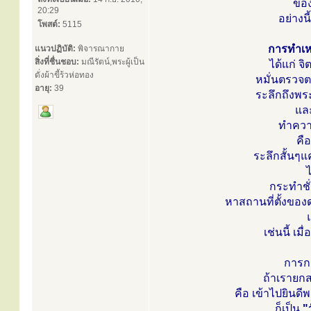
ของ
20:29
อย่างน
โพสต์:
5115
การทำเหต
แนวปฏิบัติ:
พิจารณากาย
สิ่งที่ชื่นชอบ:
มณีรัตน์,พระผู้เป็น
ได้แก่ จ
ดั่งผ้าขี้ร้วห่อทอง
หมั่นตรวจต
อายุ:
39
ระลึกถึงพ
แล
ทำควา
คือ
ระลึกสั้นๆ
กระทำชั
หาสถานที่ตั้งของด
เช่นนี้ เ
การกร
ถ้าเรายกส
คือ เข้าไปยินด
ก็เป็น
"