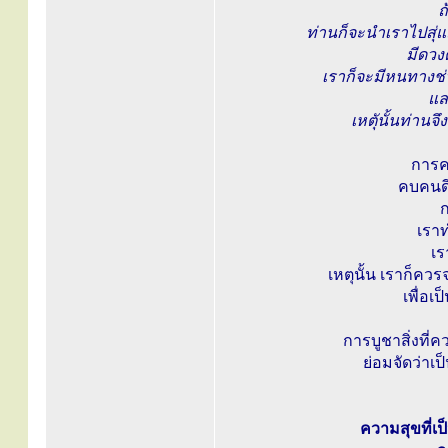
ถ
ท่านก็จะนำเราไปสุ่แ
มีดวงต
เราก็จะมีหนทางช่
แล
เหตุันั้นท่าน
การค
คบคนดี
ก
เราท
เร
เหตุนั้น เราก็ค
เพื่อเ
การบูชาสิ่งที่
ย่อมจัดว่าเป
ความสุขที่เ