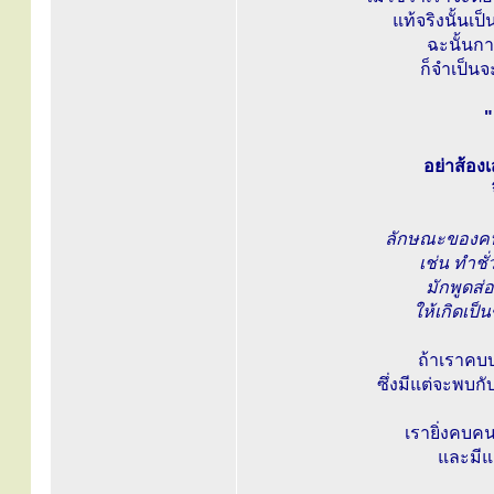
แท้จริงนั้นเ
ฉะนั้นกา
ก็จำเป็นจ
"
อย่าส้อ
ลักษณะของคนพ
เช่น ทำชั
มักพูดส่
ให้เกิดเป็
ถ้าเราคบบ
ซึ่งมีแต่จะพบกั
เรายิ่งคบค
และมีแ