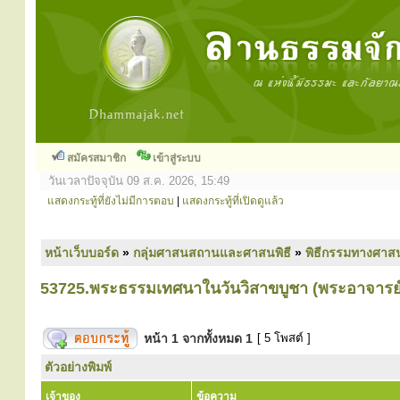
สมัครสมาชิก
เข้าสู่ระบบ
วันเวลาปัจจุบัน 09 ส.ค. 2026, 15:49
แสดงกระทู้ที่ยังไม่มีการตอบ
|
แสดงกระทู้ที่เปิดดูแล้ว
หน้าเว็บบอร์ด
»
กลุ่มศาสนสถานและศาสนพิธี
»
พิธีกรรมทางศาส
53725.พระธรรมเทศนาในวันวิสาขบูชา (พระอาจารย์
หน้า
1
จากทั้งหมด
1
[ 5 โพสต์ ]
ตัวอย่างพิมพ์
เจ้าของ
ข้อความ