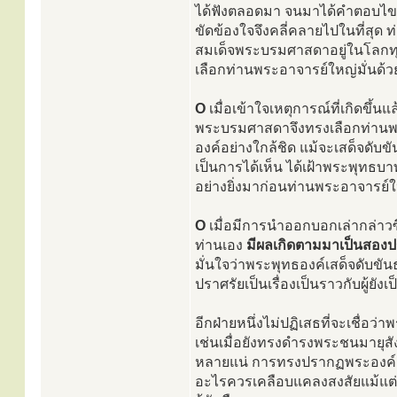
ได้ฟังตลอดมา จนมาได้คำตอบไขข้
ขัดข้องใจจึงคลี่คลายไปในที่สุด
สมเด็จพระบรมศาสดาอยู่ในโลกทุ
เลือกท่านพระอาจารย์ใหญ่มั่นด้ว
O
เมื่อเข้าใจเหตุการณ์ที่เกิดขึ
พระบรมศาสดาจึงทรงเลือกท่านพระอ
องค์อย่างใกล้ชิด แม้จะเสด็จดับข
เป็นการได้เห็น ได้เฝ้าพระพุทธบา
อย่างยิ่งมาก่อนท่านพระอาจารย์ใ
O
เมื่อมีการนำออกบอกเล่ากล่าวซ
ท่านเอง
มีผลเกิดตามมาเป็นสอง
มั่นใจว่าพระพุทธองค์เสด็จดับขันธ
ปราศรัยเป็นเรื่องเป็นราวกับผู้ยังเ
อีกฝ่ายหนึ่งไม่ปฏิเสธที่จะเชื่อ
เช่นเมื่อยังทรงดำรงพระชนมายุสั
หลายแน่ การทรงปรากฏพระองค์ แล
อะไรควรเคลือบแคลงสงสัยแม้แต่น้อ