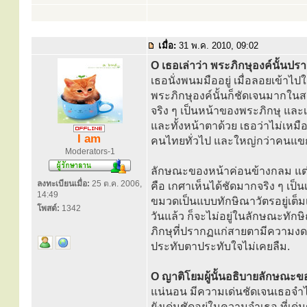
เมื่อ:
31 พ.ค. 2010, 09:02
O เธอเล่าว่า พระภิกษุองค์นั้นป
เธอนั่งพนมมืออยู่ เมื่อลอยเข้าไป
พระภิกษุองค์นั้นก็ชัดเจนมากในสา
จริง ๆ เป็นหน้าของพระภิกษุ และเ
และทั้งหน้าตาด้วย เธอว่าไม่เหม
I am
คนไทยทั่วไป และใหญ่กว่าคนแขกทั่
Moderators-1
ลักษณะของหน้าค่อนข้างกลม แต่ภา
ลงทะเบียนเมื่อ:
25 ต.ค. 2006,
คือ เกศาเห็นได้ชัดมากจริง ๆ เป
14:49
ขมวดเป็นแบบทักษิณาวัตรอยู่เต็ม
โพสต์:
1342
วันแล้ว ก็จะไม่อยู่ในลักษณะทักษ
ภิกษุที่ปรากฏแก่สายตามีความงดง
ประทับตาประทับใจไม่เคยลืม.
O ญาติโยมผู้นั้นอธิบายลักษณะขอ
แน่นอน มีความเด่นชัดเจนเธอจำได
ยังเด่นชัดอยู่ในความจำเธอ ที่เด