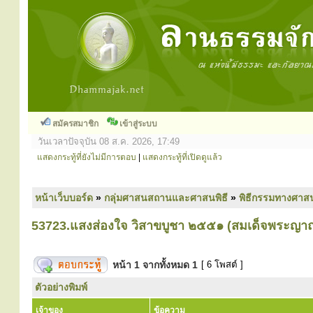
สมัครสมาชิก
เข้าสู่ระบบ
วันเวลาปัจจุบัน 08 ส.ค. 2026, 17:49
แสดงกระทู้ที่ยังไม่มีการตอบ
|
แสดงกระทู้ที่เปิดดูแล้ว
หน้าเว็บบอร์ด
»
กลุ่มศาสนสถานและศาสนพิธี
»
พิธีกรรมทางศาส
53723.แสงส่องใจ วิสาขบูชา ๒๕๕๑ (สมเด็จพระญา
หน้า
1
จากทั้งหมด
1
[ 6 โพสต์ ]
ตัวอย่างพิมพ์
เจ้าของ
ข้อความ