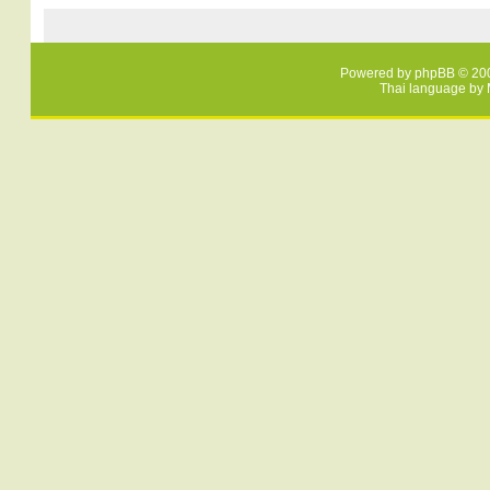
Powered by
phpBB
© 200
Thai language by