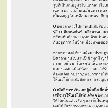
รูปที่เห็นกันอยู่ทั่วไป แต่กลมเรี
เฉพาะอย่างยิ่งไม่เหมือนพระพุทธรูป
เป็นมงกุฎ ไม่เหมือนภาพพระภิกษุท
O
ยิ่งเวลาล่วงไปนานเป็นสิบสิบปี
รู้สึก
กลับตรงกันข้ามยิ่งนานภาพพร
พร้อมกันด้วยพระพุทธเจ้าแน่นอนแล้
กันอยู่ทุกวันในบ้านเมืองพุทธของเ
พระพุทธองค์ต้องเสด็จมาปรากฏพระ
ยิ่งเวลาผ่านไปนานปีเข้าทุกที ญา
กรุณาเสด็จมาให้เธอได้เห็น เธอเ
แคลงสงสัยแม้แต่น้อย ว่าเธอได้
ต้องเสด็จมาปรากฏพระวรกายให้เธอ
ให้เธอได้เห็นสมดังที่คร่ำครวญ
O เมื่อยิ่งนานวัน เธอผู้นั้นยิ่
เสด็จมาให้เธอได้เห็นจริง ๆ
ยิ่งนา
ให้ได้เห็นแล้วจริง ๆ และก็เป็นเห
เคยได้รับฟังธรรมจากพระพุทธองค์ไ