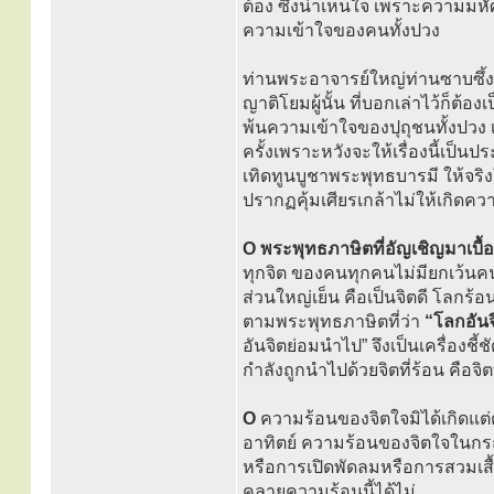
ต้อง ซึ่งน่าเห็นใจ เพราะความมหั
ความเข้าใจของคนทั้งปวง
ท่านพระอาจารย์ใหญ่ท่านซาบซึ้ง
ญาติโยมผู้นั้น ที่บอกเล่าไว้ก็ต้อ
พ้นความเข้าใจของปุถุชนทั้งปวง
ครั้งเพราะหวังจะให้เรื่องนี้เป็
เทิดทูนบูชาพระพุทธบารมี ให้จริง
ปรากฏคุ้มเศียรเกล้าไม่ให้เกิดความ
O พระพุทธภาษิตที่อัญเชิญมาเบื้
ทุกจิต ของคนทุกคนไม่มียกเว้นคน
ส่วนใหญ่เย็น คือเป็นจิตดี โลกร้อ
ตามพระพุทธภาษิตที่ว่า
“โลกอัน
อันจิตย่อมนำไป” จึงเป็นเครื่องชี้
กำลังถูกนำไปด้วยจิตที่ร้อน คือจ
O
ความร้อนของจิตใจมิได้เกิดแต
อาทิตย์ ความร้อนของจิตใจในกรณ
หรือการเปิดพัดลมหรือการสวมเส
คลายความร้อนนี้ได้ไม่