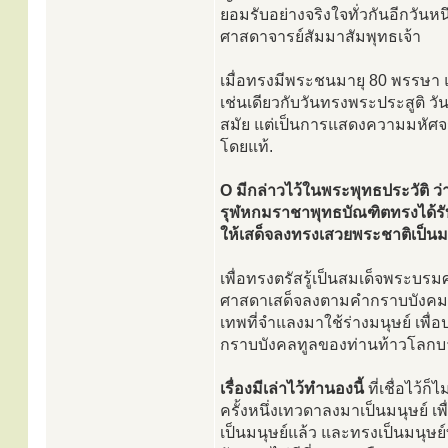
ยอมรับอย่างจริงใจทั่วกันอีกวัน
ศาสดาจารย์สัมมาสัมพุทธเจ้า
เมื่อทรงมีพระชนมายุ 80 พรรษา แล
เช่นเดียวกับวันทรงพระประสูติ วั
สมัย แต่เป็นการแสดงความมหัศจ
โดยแท้.
O มีกล่าวไว้ในพระพุทธประวัติ ว
รุฬหกมราชาพุทธบัณฑิตทรงได้รับ
ให้เสด็จลงทรงเสวยพระชาติเป็นม
เพื่อทรงตรัสรู้เป็นสมเด็จพระบรม
ศาสดาเสด็จลงตามคำกราบบังคมทู
เทพที่จำแลงมาใช้ร่างมนุษย์ เพื่
กราบบังคลทูลของท่านท้าวโลกบ
เรื่องมีเล่าไว้ทำนองนี้
ที่เชื่อไว้ก
ครั้งหนึ่งเทวดาลงมาเป็นมนุษย์ 
เป็นมนุษย์แล้ว และทรงเป็นมนุษย์