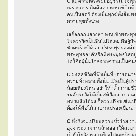
O
แม้ความจริงจะมีอยู่ว่าไม่ใช่ทุ
เพราะการเกิดคือความทุกข์ ไม่มีก
คนเป็นสัตว์ ต้องเป็นทุกข์ทั้งสิ
ความสุขทั้งปวง
เสด็จออกแสวงหา ทรงเข้าพระพุทธห
ไม่ควรผิดเป็นอื่นไปได้เลย คือผู
ชั่วคนร้ายได้เลย มีพระพุทธองค์ป
พระพุทธองค์หรือมีพระพุทธโธอยู่ในช
ใดก็คือผู้นั้นไกลจากความเป็นคนช
O
มงคลชีวิตที่พึงเป็นที่ปรารถนา
ทรามทั้งหลายทั้งนั้น เมื่อเป็นผู้
น้อยเพียงไหน อย่าให้กล้ำกรายชี
ระมัดระวังให้เต็มสติปัญญาความส
หนาแล้วได้ผล ก็ควรเปรียบเช่นเปร
ต้องให้มือไม้สกปรกเปรอะเปื้อน.
O
ที่จริงจะเปรียบความชั่วร้าย ว
อุจจาระสามารถล้างออกให้สะอาดได
กำลังใจนักหนา เพียงไปแตะต้องถูก