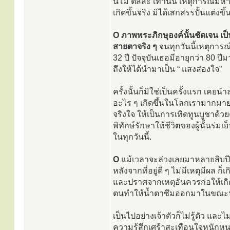
นโม ตัสสะ เท่านั้น เหตุการณ์มหาม
เกิดขึ้นจริง มิได้เสกสรรปั้นแต่งขึ้น
O ภาพพระภิกษุองค์นั้นชัดเจน เป็น
สายตาจริง ๆ
จนทุกวันนี้เหตุการณ
32 ปี ปัจจุบันเธอมีอายุกว่า 80 ป
ถึงให้ได้นำมาเป็น “ แสงส่องใจ”
ครั้งนั้นก็มิใช่เป็นครั้งแรก เคยนำ
อะไร ๆ เกิดขึ้นในโลกเรามากมายที
จริงใจ ให้เป็นการเทิดทูนบูชาด้
พิทักษ์รักษาให้ชีวิตของผู้นั้นร่
ในทุกวันนี้.
O
แม้เวลาจะล่วงเลยมาหลายสิบปี แต
หลังจากที่อยู่ดี ๆ ไม่มีเหตุมีผล 
และปราศจากเหตุอันควรก่อให้เก
ตนทำให้น้ำตาซึมออกมาในขณะน
เป็นไปอย่างเจ้าตัวก็ไม่รู้ตัว และ
ความรู้สึกเศร้าสะเทือนใจหนักหนา