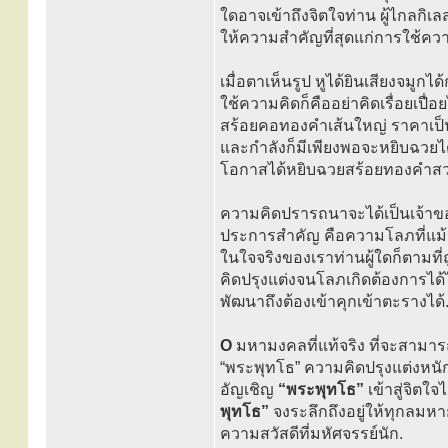
ใดอาจเข้าถึงจิตใจท่าน ผู้ไกลกิเลส
ให้ความสำคัญที่สุดแก่การใช้คว
เมื่อตาเห็นรูป หูได้ยินเสียงจมูกไ
ใช้ความคิดก็คืออย่าคิดเรื่อยเปื
สร้อยคอทองคำเส้นใหญ่ ราคาเป็นพ
และกำลังก็มีเพียงพอจะหยิบฉวยได้ 
โอกาสได้หยิบฉวยสร้อยทองคำสว
ความคิดปรารถนาจะได้เป็นเจ้าของ
ประการสำคัญ คือความโลภที่แม้จะ
ในใจจริงของเราท่านผู้ใดก็ตามท
คิดปรุงแต่งจนโลภเกิดต้องการไ
พัฒนาถึงต้องเข้าคุกเข้าตะรางได้
O
มหามงคลที่แท้จริง ที่จะสามารถ
“พระพุทโธ” ความคิดปรุงแต่งหน
อัญเชิญ
“พระพุทโธ”
เข้าสู่จิตใ
พุทโธ”
จงระลึกถึงอยู่ให้ทุกลมหา
ความสวัสดีที่มหัศจรรย์นัก.