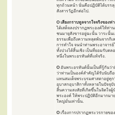
ทุกถ้วนหน้า นั่นคือปฏิบัติได้บรรล
สังสารวัฏอีกต่อไป.
O เสียงกราบทูลจากใจจริงของท่
ได้เสด็จลงปรากฏพระองค์ให้ท่าน
ชนมายุสังขารอยู่ฉะนั้น วาระนั้
ธรรมเพื่อถึงความหลุดพ้นจากกิเ
การทำใจ จนนำท่านพระอาจารย์ให
ทั้งปวงได้สิ้นเชิง เป็นที่ยอมร
หนึ่งในพระอรหันต์ที่แท้จริง.
O
อันพระอรหันต์นั้นเป็นที่รู้กันว
ว่าท่านเป็นองค์สำคัญได้รับนับถ
แทนสมเด็จพระบรมศาสดาอยู่ทุกวั
อุบาสกอุบาสิกาทั้งหลายในปัจจุบั
สิ้นความสงสัยที่เกิดขึ้นในจิต
พระองค์ ให้พระปฏิบัติอีกมากม
ใหญ่มั่นเท่านั้น.
O
เรื่องการปรากฏพระวรกายของสมเด