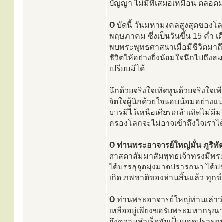
ปัญญา ไม่มีที่เสมอเหมือน ตลอดมาแ
O
บัดนี้ วันมหามงคลสูงสุดของโลก 
พฤษภาคม ซึ่งเป็นวันขึ้น 15 ค่ำ เ
พบพระพุทธศาสนาเมื่อมีชีวิตมาถึง
ชีวิตให้อย่างยิ่งน้อมใจนึกไปถึ
เปรียบมิได้
นึกด้วยจริงใจเทิดทูนด้วยจริงใจ
จิตใจผู้นึกด้วยใจนอบน้อมอย่าง
บารมีไว้เหนือเศียรเกล้าเถิดไม่มี
ครองโลกจะไม่อาจเข้าถึงใจเราได
O ท่านพระอาจารย์ใหญ่มั่น ภูริท
ศาสดาสัมมาสัมพุทธเจ้าทรงมีพร
ได้บรรลุจุดมุ่งมาดปรารถนา ได้ปรา
เกิด ภพชาติของท่านสิ้นแล้ว ทุกข
O
ท่านพระอาจารย์ใหญ่ท่านเล่าว่า
เหลืออยู่เพียงขอรับพระมหากรุณา
ถึงความสำเร็จอันเป็นยอดปรารถนา