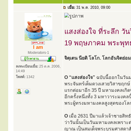
เมื่อ:
31 พ.ค. 2010, 09:00
แสงส่องใจ ที่ระลึก วั
19 พฤษภาคม พระพุท
I am
Moderators-1
จิตฺเตน นียติ โลโก. โลกอันจิตย่อ
ลงทะเบียนเมื่อ:
25 ต.ค. 2006,
14:49
โพสต์:
1342
O “แสงส่องใจ”
ฉบับนี้ออกในวัน
พระจันทร์เต็มดวงเสวยวิสาขฤกษ์ เม
แรกต่อมาอีก 35 ปี มหามงคลเกิดขึ
อีกครั้งหนึ่งทั้ง 3 มหาวาระมงคลนี้
พระผู้ทรงมหามงคลสูงสุดของโลก
O
เมื่อ 2631 ปีมาแล้วเจ้าชายสิทธ
ว่าวันนั้นเป็นวันมหามงคลเพราะต่
ญาณ เป็นสมเด็จพระบรมศาสดาสัมมา