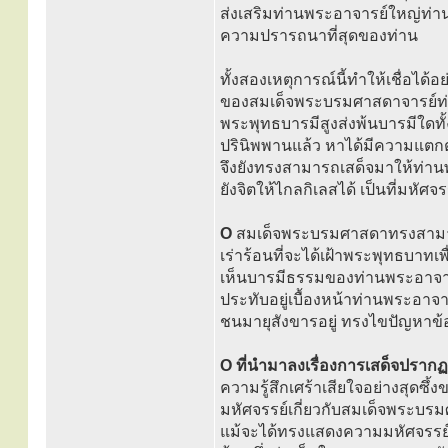
ส่งเสริมท่านพระอาจารย์ใหญ่ท่าน 
ความปรารถนาที่สุดของท่าน
ทั้งสองเหตุการณ์นี้ทำให้เชื่อได
ของสมเด็จพระบรมศาสดาจารย์ท่าน
พระพุทธบารมีสูงส่งพ้นบารมีใดทั้
ปรินิพพานแล้ว หาได้มีความแตกต่
จึงยังทรงสามารถเสด็จมาให้ท่าน
ยังจิตให้ไกลกิเลสได้ เป็นที่มหัศจร
O
สมเด็จพระบรมศาสดาทรงสามาร
เร่าร้อนที่จะได้เฝ้าพระพุทธบาทเ
เห็นบารมีธรรมของท่านพระอาจารย
ประทับอยู่เบื้องหน้าท่านพระอาจ
ชนมายุสังขารอยู่ ทรงไขปัญหาข้
O ที่นำมาลงเรื่องการเสด็จปรากฏพ
ความรู้สึกเศร้าเสียใจอย่างสุดซึ
มหัศจรรย์เกี่ยวกับสมเด็จพระบรมศาสด
แม้จะได้ทรงแสดงความมหัศจรรย์ให