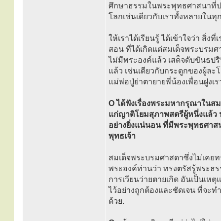
ศึกษาธรรมในพระพุทธศาสนาที่ปฏิบัต
โลกเช่นเดียวกับเราทั้งหลายในทุ
ให้เราได้เรียนรู้ ได้เข้าใจว่า ส
สอน ที่ได้เกิดแต่สมเด็จพระบรมศา
ไม่มีพระองค์แล้ว เสด็จดับขันธป
แล้ว เช่นเดียวกับกระดูกของผู้ละโ
แม่พ่อปู่ย่าตายายพี่น้องเพื่อนฝูง
O ได้ฟังเรื่องพระมหากรุณาในส
แก่ญาติโยมสุภาพสตรีผู้หนึ่งแล้ว 
อย่างยิ่งแน่นอน ที่มีพระพุทธศา
พุทธเจ้า
สมเด็จพระบรมศาสดาซึ่งไม่เคยทร
พระองค์ท่านว่า ทรงตรัสรู้พระธรร
การเวียนว่ายตายเกิด อันเป็นเหต
ไว้อย่างถูกต้องและชัดเจน ที่จะ
ด้วย.