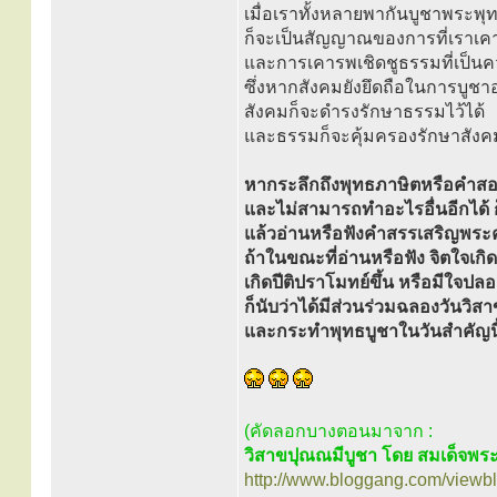
เมื่อเราทั้งหลายพากันบูชาพระพุท
ก็จะเป็นสัญญาณของการที่เราเคา
และการเคารพเชิดชูธรรมที่เป็น
ซึ่งหากสังคมยังยึดถือในการบูชาอย
สังคมก็จะดำรงรักษาธรรมไว้ได้
และธรรมก็จะคุ้มครองรักษาสังคมให
หากระลึกถึงพุทธภาษิตหรือคำสอน
และไม่สามารถทำอะไรอื่นอีกได้ 
แล้วอ่านหรือฟังคำสรรเสริญพระค
ถ้าในขณะที่อ่านหรือฟัง จิตใจเก
เกิดปีติปราโมทย์ขึ้น หรือมีใจปล
ก็นับว่าได้มีส่วนร่วมฉลองวันวิส
และกระทำพุทธบูชาในวันสำคัญนี้
(คัดลอกบางตอนมาจาก :
วิสาขปุณณมีบูชา โดย สมเด็จพระ
http://www.bloggang.com/viewbl