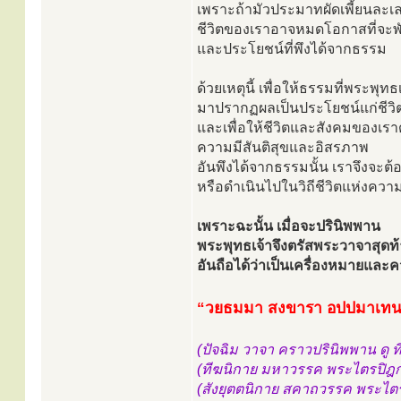
เพราะถ้ามัวประมาทผัดเพี้ยนละเ
ชีวิตของเราอาจหมดโอกาสที่จะพั
และประโยชน์ที่พึงได้จากธรรม
ด้วยเหตุนี้ เพื่อให้ธรรมที่พระพุ
มาปรากฏผลเป็นประโยชน์แก่ชีว
และเพื่อให้ชีวิตและสังคมของเรา
ความมีสันติสุขและอิสรภาพ
อันพึงได้จากธรรมนั้น เราจึงจะต้
หรือดำเนินไปในวิถีชีวิตแห่งคว
เพราะฉะนั้น เมื่อจะปรินิพพาน
พระพุทธเจ้าจึงตรัสพระวาจาสุดท้า
อันถือได้ว่าเป็นเครื่องหมายแล
“วยธมมา สงขารา อปปมาเทน
(ปัจฉิม วาจา คราวปรินิพพาน ดู 
(ทีฆนิกาย มหาวรรค พระไตรปิฎก 
(สังยุตตนิกาย สคาถวรรค พระไตร