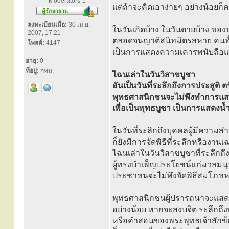
Moderators-1
แต่ถ้าจะคิดเอาง่ายๆ อย่างน้อยก
ลงทะเบียนเมื่อ:
30 เม.ย.
ในวันเกิดบ้าง ในวันตายบ้าง ของ
2007, 17:21
ตลอดจนญาติสนิทมิตรสหาย คนทั
โพสต์:
4147
เป็นการแสดงความเคารพนับถือและ
อายุ:
0
ที่อยู่:
กทม.
ไฉนเล่าในวันวิสาขบูชา
อันเป็นวันที่ระลึกถึงการประสูติ 
พุทธศาสนิกชนจะไม่พึงทำการแสด
เพื่อเป็นพุทธบูชา เป็นการแสด
ในวันที่ระลึกถึงบุคคลผู้มีความส
ก็ยังมีการจัดพิธีที่ระลึกหรืองาน
ไฉนเล่าในวันวิสาขบูชาที่ระลึกถึ
ผู้ทรงบำเพ็ญประโยชน์แก่มวลมนุ
ประชาชนจะไม่พึงจัดพิธีสมโภช
พุทธศาสนิกชนผู้ปรารถนาจะแส
อย่างน้อย หากจะสงบจิต ระลึกถึ
หรือคำสอนของพระพุทธเจ้าสักข้อ