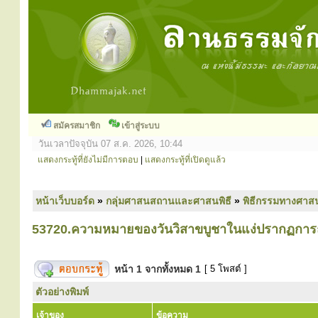
สมัครสมาชิก
เข้าสู่ระบบ
วันเวลาปัจจุบัน 07 ส.ค. 2026, 10:44
แสดงกระทู้ที่ยังไม่มีการตอบ
|
แสดงกระทู้ที่เปิดดูแล้ว
หน้าเว็บบอร์ด
»
กลุ่มศาสนสถานและศาสนพิธี
»
พิธีกรรมทางศาส
53720.ความหมายของวันวิสาขบูชาในแง่ปรากฏการณ์
หน้า
1
จากทั้งหมด
1
[ 5 โพสต์ ]
ตัวอย่างพิมพ์
เจ้าของ
ข้อความ