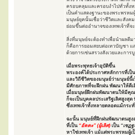
ครอบคลุมและครอบงำไปทั่วทั้งห
เป็นคำแสดงฐานะของพระพรหมผู้เป
มนุษย์ยุคนั้นเชื่อว่าชีวิตและสั
ย่อมขึ้นต่ออำนาจของเทพเจ้าที
สิ่งที่มนุษย์จะต้องทำเพื่อนำผลด
ก็คือการยอมสยบต่อเทวบัญชา แ
ด้วยการเซ่นสรวงสังเวยและการบ
เมื่อพระพุทธเจ้าอุบัติขึ้น
พระองค์ได้ประกาศหลักการที่เป็น
และวิถีชีวิตของมนุษย์ว่ามนุษย์นี้เ
มีศักยภาพที่จะฝึกฝน พัฒนาให้ดีเล
เมื่อมนุษย์ฝึกฝนพัฒนาตนให้มี
ก็จะเป็นบุคคลประเสริฐเลิศสูงสุด ที
ซึ่งเทพเจ้าทั้งหลายตลอดแม้กระ
ฉะนั้น มนุษย์ที่ฝึกฝนพัฒนาตนสูง
ที่เป็น
“อัคคะ” (ผู้เลิศ)
เป็น
“เชฏฐะ”
หาใช่เทพเจ้า แม้แต่พระพรหมผู้เป็