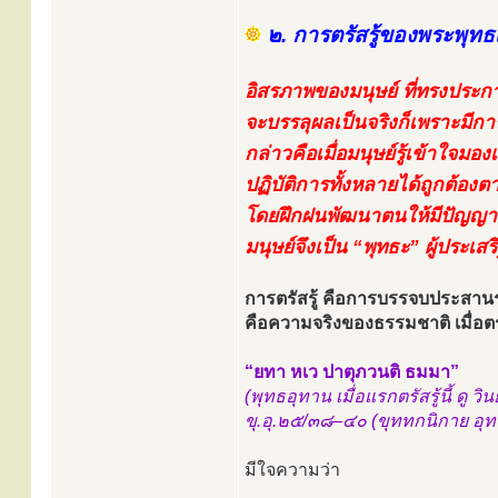
๒. การตรัสรู้ของพระพุทธ
อิสรภาพของมนุษย์ ที่ทรงประก
จะบรรลุผลเป็นจริงก็เพราะมีการ
กล่าวคือเมื่อมนุษย์รู้เข้าใจ
ปฏิบัติการทั้งหลายได้ถูกต้อง
โดยฝึกฝนพัฒนาตนให้มีปัญญาญ
มนุษย์จึงเป็น “พุทธะ” ผู้ประเสร
การตรัสรู้ คือการบรรจบประสาน
คือความจริงของธรรมชาติ เมื่อตรัส
“ยทา หเว ปาตุภวนติ ธมมา”
(พุทธอุทาน เมื่อแรกตรัสรู้นี้ ดู
ขุ.อุ.๒๕/๓๘–๔๐ (ขุททกนิกาย อุท
มีใจความว่า