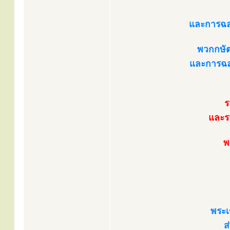
และการฉล
พวกกษัตร
และการฉลอ
ร
และร
พ
พระเ
ส