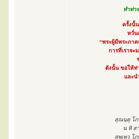
ทำท่าจ
ครั้งน
หวั่
“พระผู้มีพระภาค
การที่เราจะ
ดังนั้น ขอให้ท
และนำ
สุณนฺตุ โภ
น หิ ส
สพฺเพว โ