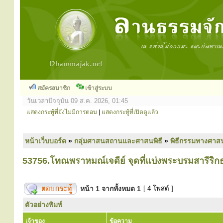
สมัครสมาชิก
เข้าสู่ระบบ
วันเวลาปัจจุบัน 09 ส.ค. 2026, 01:45
แสดงกระทู้ที่ยังไม่มีการตอบ
|
แสดงกระทู้ที่เปิดดูแล้ว
หน้าเว็บบอร์ด
»
กลุ่มศาสนสถานและศาสนพิธี
»
พิธีกรรมทางศาส
53756.โทณพราหมณ์เจดีย์ จุดที่แบ่งพระบรมสารีริกธา
หน้า
1
จากทั้งหมด
1
[ 4 โพสต์ ]
ตัวอย่างพิมพ์
เจ้าของ
ข้อความ