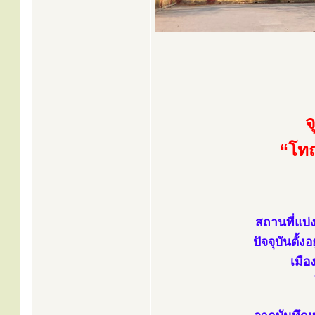
จ
“โทณ
สถานที่แบ่
ปัจจุบันตั้
เมือ