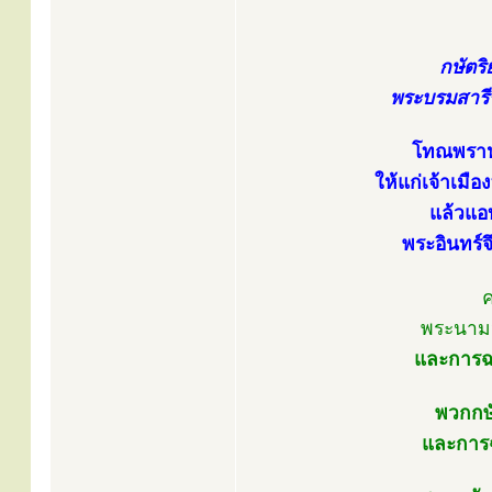
กษัตริ
พระบรมสารีร
โทณพราหม
ให้แก่เจ้าเมื
แล้วแอ
พระอินทร์
ค
พระนาม
และการฉ
พวกกษั
และการฉ