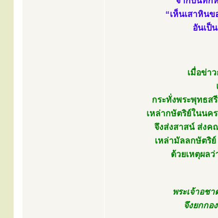
จากบันทึกหล
“เห็นเสาหินขอ
อันเป็
เมื่อข่
กระทั่งพระพุทธสร
เหล่ากษัตริย์ในนค
จึงส่งสาสน์ ส่ง
เหล่ามัลลกษัตริย
ด้วยเหตุผลว
พระเจ้าอชาตศ
จึงยกกอง