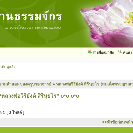
รายชื่อสมาชิก
ค้นหา
่เปิดดูแล้ว
รวมคำสอนของครูบาอาจารย์
»
หลวงพ่อวิริยังค์ สิรินฺธโร (สมเด็จพระญาณว
วงพ่อวิริยังค์ สิรินฺธโร” o*o o*o
มด
1
[ 3 โพสต์ ]
<<หัวข้อก่อนหน้า