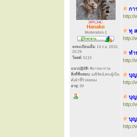
การร
http:
Hanako
ทุ 
Moderators-1
http:
ลงทะเบียนเมื่อ:
14 ก.ย. 2010,
20:29
ทำบ
โพสต์:
5115
http:
แนวปฏิบัติ:
พิจารณากาย
บุญ
สิ่งที่ชื่นชอบ:
มณีรัตน์,พระผู้เป็น
ดั่งผ้าขี้ร้วห่อทอง
http:
อายุ:
39
บุญส
http:
บุญ
http: