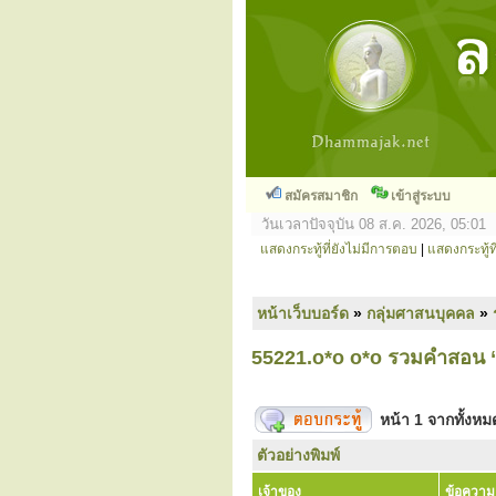
สมัครสมาชิก
เข้าสู่ระบบ
วันเวลาปัจจุบัน 08 ส.ค. 2026, 05:01
แสดงกระทู้ที่ยังไม่มีการตอบ
|
แสดงกระทู้ที
หน้าเว็บบอร์ด
»
กลุ่มศาสนบุคคล
»
55221.o*o o*o รวมคำสอน “หล
หน้า
1
จากทั้งห
ตัวอย่างพิมพ์
เจ้าของ
ข้อความ