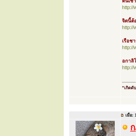
ตื่นเช
http:
จิตนี้ต
http:
เรือช
http:
อกาลิ
http:
...........
"เกิดดับ
เมื่อ:
1
ก