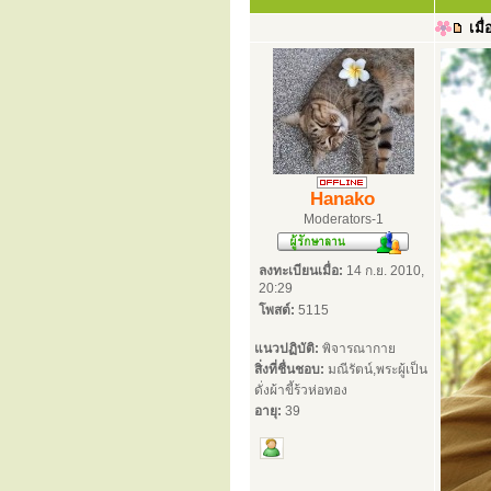
เมื่
Hanako
Moderators-1
ลงทะเบียนเมื่อ:
14 ก.ย. 2010,
20:29
โพสต์:
5115
แนวปฏิบัติ:
พิจารณากาย
สิ่งที่ชื่นชอบ:
มณีรัตน์,พระผู้เป็น
ดั่งผ้าขี้ร้วห่อทอง
อายุ:
39