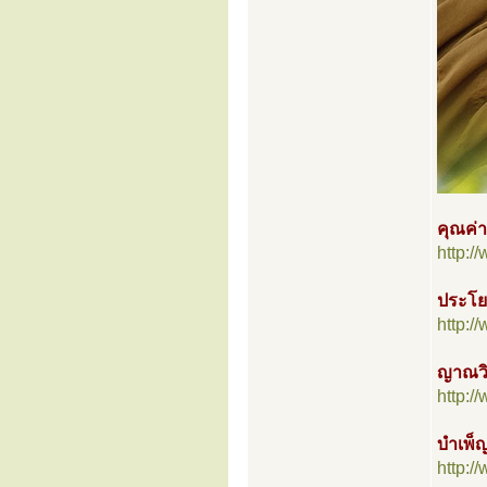
คุณค่
http:
ประโย
http:
ญาณวิ
http:
บำเพ็
http: