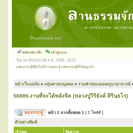
สมัครสมาชิก
เข้าสู่ระบบ
วันเวลาปัจจุบัน 09 ส.ค. 2026, 18:07
แสดงกระทู้ที่ยังไม่มีการตอบ
|
แสดงกระทู้ที่เปิดดูแล้ว
หน้าเว็บบอร์ด
»
กลุ่มศาสนบุคคล
»
รวมคำสอนของครูบาอาจารย์
56899.งานที่จะได้พลังจิต (หลวงปู่วิริยังค์ สิรินฺธโร)
หน้า
1
จากทั้งหมด
1
[ 1 โพสต์ ]
ตัวอย่างพิมพ์
เจ้าของ
ข้อความ