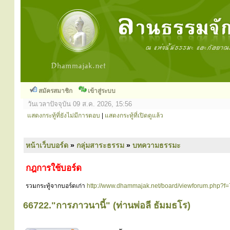
สมัครสมาชิก
เข้าสู่ระบบ
วันเวลาปัจจุบัน 09 ส.ค. 2026, 15:56
แสดงกระทู้ที่ยังไม่มีการตอบ
|
แสดงกระทู้ที่เปิดดูแล้ว
หน้าเว็บบอร์ด
»
กลุ่มสาระธรรม
»
บทความธรรมะ
กฎการใช้บอร์ด
รวมกระทู้จากบอร์ดเก่า
http://www.dhammajak.net/board/viewforum.php?f=
66722."การภาวนานี้" (ท่านพ่อลี ธัมมธโร)