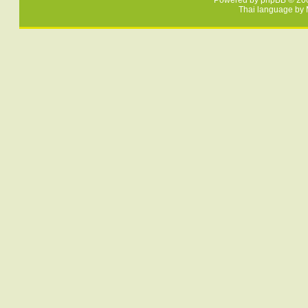
Powered by
phpBB
© 200
Thai language by