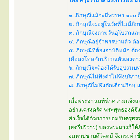
โดย
ครุธรรม ๘ ประการนั้น ป
๑. ภิกษุณีแม้จะมีพรรษา ๑๐๐ ก
๒. ภิกษุณีจะอยู่ในวัดที่ไม่มีภิกษ
๓. ภิกษุณีจงถามวันอุโบสถแล
๔. ภิกษุณีอยู่จำพรรษาแล้ว 
๕. ภิกษุณีที่ต้องอาบัติหนัก 
(คือลงโทษกักบริเวณตัวเองตา
๖. ภิกษุณีจะต้องได้รับอุปสม
๗. ภิกษุณีไม่พึงด่าไม่พึงบริภ
๘. ภิกษุณีไม่พึงตักเตือนภิกษุ แ
เมื่อพระอานนท์นำความแจ้งแก
อย่างเคร่งครัด พระพุทธองค
สำเร็จได้ด้วยการยอมรับ
ครุธร
(สตรีบริวาร) ของพระนางก็ให้
งมหาปชาบดีโคตมี จึงกระทำขึ้น