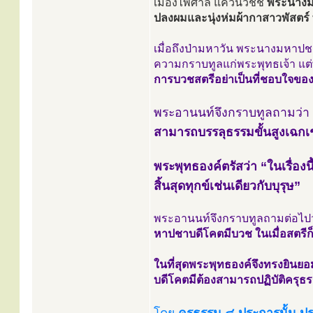
เมืองไพศาลี แคว้นวัชชี
พระนางมห
ปลงผมและนุ่งห่มผ้ากาสาวพัสตร์ 
เมื่อถึงป่ามหาวัน พระนางมหาป
ความกราบทูลแก่พระพุทธเจ้า แต
การบวชสตรีอย่าเป็นที่ชอบใจขอ
พระอานนท์จึงกราบทูลถามว่า
สามารถบรรลุธรรมขั้นสูงเฉกเช่
พระพุทธองค์ตรัสว่า “ในเรื่องน
สิ้นสุดทุกข์เช่นเดียวกับบุรุษ”
พระอานนท์จึงกราบทูลถามต่อไป
หาปชาบดีโคตมีบวช ในเมื่อสตรีก
ในที่สุดพระพุทธองค์จึงทรงยิน
บดีโคตมีต้องสามารถปฏิบัติครุธ