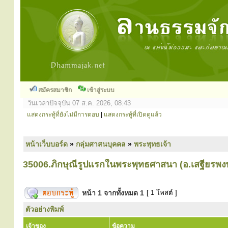
สมัครสมาชิก
เข้าสู่ระบบ
วันเวลาปัจจุบัน 07 ส.ค. 2026, 08:43
แสดงกระทู้ที่ยังไม่มีการตอบ
|
แสดงกระทู้ที่เปิดดูแล้ว
หน้าเว็บบอร์ด
»
กลุ่มศาสนบุคคล
»
พระพุทธเจ้า
35006.ภิกษุณีรูปแรกในพระพุทธศาสนา (อ.เสฐียรพง
หน้า
1
จากทั้งหมด
1
[ 1 โพสต์ ]
ตัวอย่างพิมพ์
เจ้าของ
ข้อความ