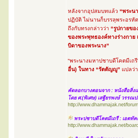
หลังจากอุปสมบทแล้ว
“พระนา
ปฏิบัติ ไม่นานก็บรรลุพระอร
ถึงกับทรงกล่าวว่า
“รูปกายของพ
ของพระพุทธองค์ทางร่างกาย แ
บิดาของพระนาง”
“พระนางมหาปชาบดีโคตมีเถรี”
อื่น) ในทาง “รัตตัญญู”
แปลว่
คัดลอกบางตอนจาก : หนังสือสิ
โดย ศ.(พิเศษ) เสฐียรพงษ์ วรรณป
http://www.dhammajak.net/foru
พระปชาบดีโคตมีเถรี : เอตทัคค
http://www.dhammajak.net/boar