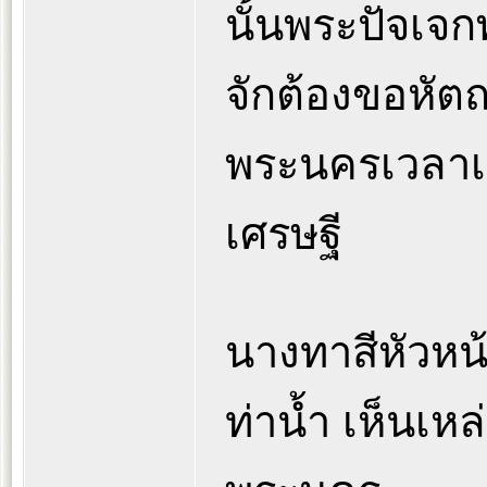
นั้นพระปัจเจกพ
จักต้องขอหัตถ
พระนครเวลาเย็
เศรษฐี
นางทาสีหัวหน้
ท่าน้ำ เห็นเหล