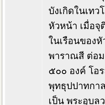
บังเกิดในเทวโ
หัวหน้า เมื่อจ
ในเรือนของหัว
พาราณสี ต่อมา
๕๐๐ องค์ โอร
พุทธุปปาทกาลน
เป็น พระอุบลว