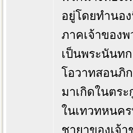
อยู่โดยทำนองน
ภาคเจ้าของพว
เป็นพระนันทก
โอวาทสอนภิกษ
มาเกิดในตระก
ในเทวทหนครบ้า
ชายาของเจ้า