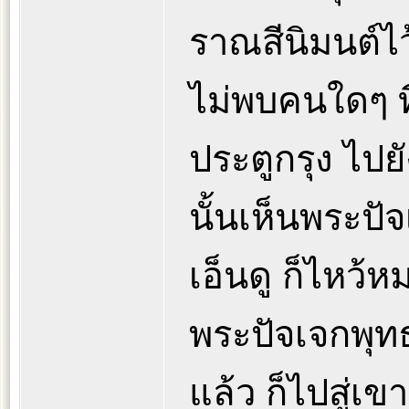
ราณสีนิมนต์ไ
ไม่พบคนใดๆ ท
ประตูกรุง ไปยั
นั้นเห็นพระปัจ
เอ็นดู ก็ไหว
พระปัจเจกพุทธ
แล้ว ก็ไปสู่เข