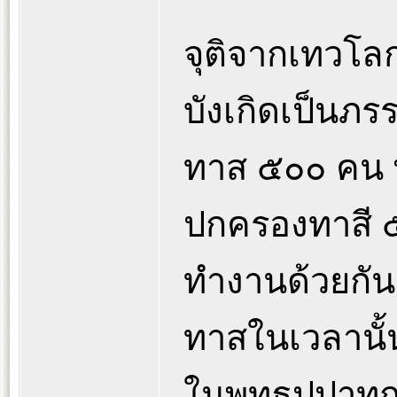
จุติจากเทวโลก
บังเกิดเป็นภร
ทาส ๕๐๐ คน พ
ปกครองทาสี 
ทำงานด้วยกัน พ
ทาสในเวลานั้
ในพุทธุปปาทกา