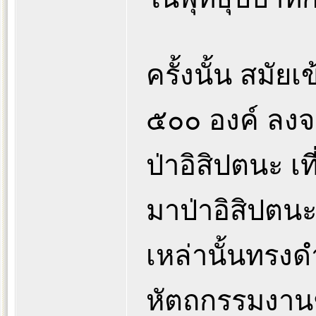
ครั้งนั้น สมั
๕๐๐ องค์ ลงจา
ป่าอิสิปตนะ เ
มาป่าอิสิปตนะ
เหล่านั้นทรงด
หัตถกรรมงานช่