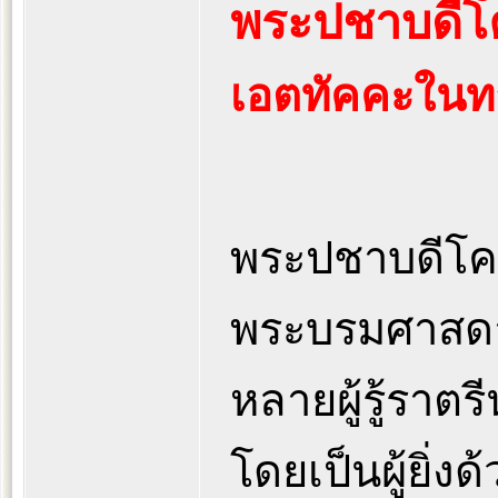
พระปชาบดีโค
เอตทัคคะในทาง
พระปชาบดีโคตม
พระบรมศาสดาใ
หลายผู้รู้ราต
โดยเป็นผู้ยิ่ง