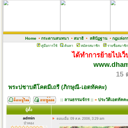
Home
•
กระดานสนทนา
•
สมาธิ
•
สติปัฏฐาน
•
กฎแห่งก
คู่มือการใช้
ค้นหา
สมัครสมาชิก
รายชื่อสมาชิก
ได้ทำการย้ายไปเว็บ
www.dham
15 
พระปชาบดีโคตมีเถรี (ภิกษุณี-เอตทัคคะ)
:: ลานธรรมจักร ::
»
ประวัติเอตทัคคะ 
ผู้ตั้ง
admin
ตอบเมื่อ: 09 ส.ค. 2006, 3:29 am
บัวทอง