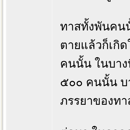
ทาสทั้งพันคนนั
ตายแล้วก็เกิด
คนนั้น ในบางท
๕๐๐ คนนั้น บา
ภรรยาของทาสผู