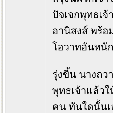
ปัจเจกพุทธเจ้
อานิสงส์ พร้อ
โอวาทอันหนัก
รุ่งขึ้น นางถ
พุทธเจ้าแล้ว
คน ทันใดนั้นเ