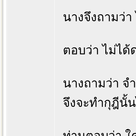
นางจึงถามว่า 
ตอบว่า ไม่ได้
นางถามว่า จำเ
จึงจะทำกุฎีนั
ท่านตอบว่า ใค