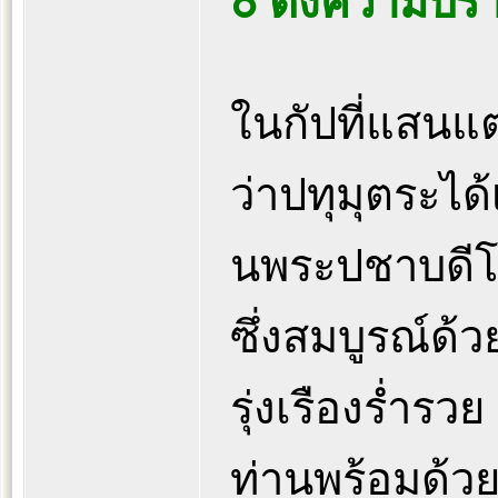
๐ ตั้งความปร
ในกัปที่แสนแต
ว่าปทุมุตระได้เ
นพระปชาบดีโค
ซึ่งสมบูรณ์ด้ว
รุ่งเรืองร่ำร
ท่านพร้อมด้วย