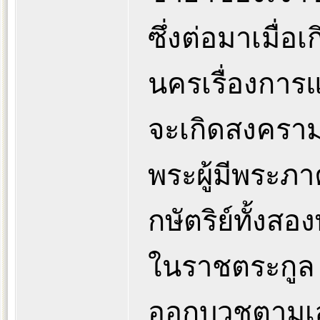
ซึ่งต่อมาเมื่
นครเรื่องการแ
จะเกิดสงครา
พระผู้มีพระภ
กษัตริย์ทั้งส
ในราชตระกูล 
ออกบวชตามเสด