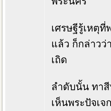
พระนคร
เศรษฐีรู้เหตุท
แล้ว ก็กล่าวว
เถิด
ลำดับนั้น ทาส
เห็นพระปัจเจก