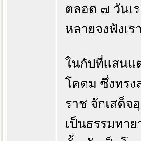
ตลอด ๗ วันเรา
หลายจงฟังเรา
ในกัปที่แสนแ
โคดม ซึ่งทร
ราช จักเสด็จอุบ
เป็นธรรมทาย