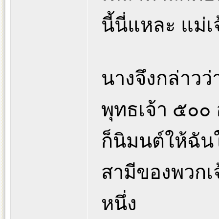
นี้นี่แหละ แม่เ
นางจึงกล่าวว่า
พุทธเจ้า ๕๐๐ อ
ก็นิมนต์ให้ฉัน
สามีของพวกเจ
หนึ่ง