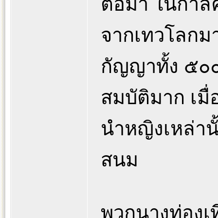
ต่อมา ในกาลคร
จากเทวโลกมาบ
กัญญาทั้ง ๕๐๐ 
สมบัติมาก เมื่
นำหญิงเหล่านั
สนม
พวกนางท่องเที