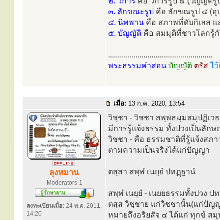
๒. วิการ
คือ วิการรูป ๕ (วิญญัติ
๓. ลักขณะรูป
คือ ลักขณรูป ๔ (อ
๔. นิพพาน
คือ สภาพที่ดับกิเลส 
๕. บัญญัติ
คือ สมมุติที่ชาวโลกรู้กั
.....................................................
พระธรรมคำสอน
บัญญัติ
ตรัส
ไว้
เมื่อ:
13 ก.ค. 2020, 13:54
วิชฺชา - วิชชา สพฺพธมฺมสมฺปฏิเ
มีการรู้แจ้งธรรม ทั้งปวงเป็นลัก
วิชชา - คือ ธรรมชาติที่รู้แจ้งส
ตามความเป็นจริงได้แก่ปัญญา
ตสฺสา สพฺพํ เนยฺยํ ปทฏฺฐานํ
ลุงหมาน
Moderators-1
สพฺพํ เนยฺยํ - เนยยธรรมทั้งปวง ป
ตสฺส วิชฺชาย แก่วิชชานั้น(แก่ปัญ
ลงทะเบียนเมื่อ:
24 พ.ค. 2011,
14:20
หมายถึงอริยสัจ ๔ ได้แก่ ทุกข์ สม