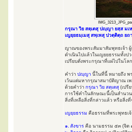
IMG_3213_JPG_page
กรุณา วิย สตฺเตสุ ปญฺญา ยสฺส มเ
เญยฺยธมฺเมสุ สพฺเพสุ ปวตฺติตฺถ ยถา
ญาณของพระสัมมาสัมพุทธเจ้า ผู้
ดำเนินไปแล้วในเญยยธรรมทั้งป
เปรียบดั่งพระกรุณาที่แผ่ไปในโล
คำว่า
ปญฺญา
นี้ในที่นี้ หมายถึ
เว้นแต่มหากรุณาสมาบัติญาณ เพ
ด้วยคำว่า
กรุณา วิย สตฺเตสุ
(เปรี
การใช้คำในลักษณะนี้เป็นสำนวนภ
สิ่งที่เหลือสิ่งที่กล่าวแล้ว หรือสิ่ง
เญยฺยธรรม
คือธรรมที่พระพุทธเจ้า
๑. สังขาร
คือ นามธรรม ๕๓ (จิต ๑