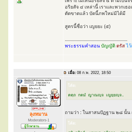
เพราะไม่เห็นอริยสัจ ๔ ตามเป็น
อริยสัจ ๔ เหล่านี้ เราและพวกเธอเ
ตัดขาดแล้ว บัดนี้ภพใหม่มิได้มี
สูตรนี้ชื่อว่า เญยยะ (๕)
.....................................................
พระธรรมคำสอน
บัญญัติ
ตรัส
ไว้
เมื่อ:
08 ก.พ. 2022, 18:50
โค้ด:
ตตฺถ กตมํ ญาณญฺจ เญยฺยญฺจ.
ถามว่า : ในสาสนปัฏฐาน ๒๘ นั้
ลุงหมาน
Moderators-1
โค้ด: