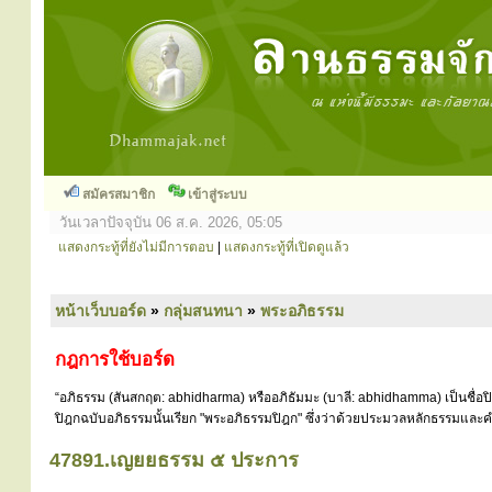
สมัครสมาชิก
เข้าสู่ระบบ
วันเวลาปัจจุบัน 06 ส.ค. 2026, 05:05
แสดงกระทู้ที่ยังไม่มีการตอบ
|
แสดงกระทู้ที่เปิดดูแล้ว
หน้าเว็บบอร์ด
»
กลุ่มสนทนา
»
พระอภิธรรม
กฎการใช้บอร์ด
“อภิธรรม (สันสกฤต: abhidharma) หรืออภิธัมมะ (บาลี: abhidhamma) เป็นชื่อ
ปิฎกฉบับอภิธรรมนั้นเรียก "พระอภิธรรมปิฎก" ซึ่งว่าด้วยประมวลหลักธรรมและคำ
47891.เญยยธรรม ๕ ประการ