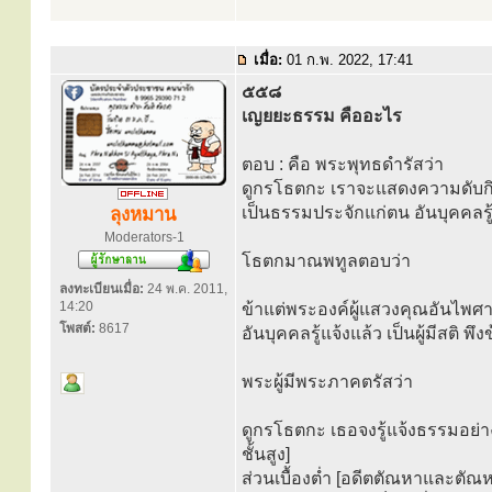
เมื่อ:
01 ก.พ. 2022, 17:41
๕๕๘
เญยยะธรรม คืออะไร
ตอบ : คือ พระพุทธดำรัสว่า
ดูกรโธตกะ เราจะแสดงความดับกิเล
เป็นธรรมประจักแก่ตน อันบุคคลรู
ลุงหมาน
Moderators-1
โธตกมาณพทูลตอบว่า
ลงทะเบียนเมื่อ:
24 พ.ค. 2011,
14:20
ข้าแต่พระองค์ผู้แสวงคุณอันไพศาล
โพสต์:
8617
อันบุคคลรู้แจ้งแล้ว เป็นผู้มีสต
พระผู้มีพระภาคตรัสว่า
ดูกรโธตกะ เธอจงรู้แจ้งธรรมอย่าง
ชั้นสูง]
ส่วนเบื้องต่ำ [อดีตตัณหาและตั