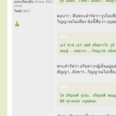
รูปํ อนิจฺจํ. เวทนา อนิจฺจา. สญฺญา
ลงทะเบียนเมื่อ:
24 พ.ค. 2011,
14:20
โพสต์:
8617
ตอบว่า : คือพระดำรัสว่า รูปไม่เที่
วิญญาณไม่เที่ยง ข้อนี้ชื่อว่า เญย
โค้ด:
เอวํ ชานํ เอวํ ปสฺสํ อริยสาวโก รูปํ
สญฺญํ...สงฺขาเร...วิญฺญาณํ อนิจฺจน
พระดำรัสว่า อริยสาวกผู้เห็นอยู่อย่
สัญญา...สังขาร...วิญญาณไม่เที่ยง
โค้ด:
โส ปริมุจฺจติ รูเปน. ปริมุจฺจติ สญฺญ
อิทํ ฌาณญฺจ เญยฺยญฺจ.