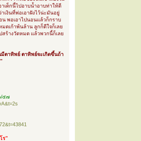
 เอาเด็กนี้ไปอาบน้ำอาบท่าให้ดี
ินที่พ่อเอาฝังไว้น่ะมันอยู่
ปนอน พอเอาไปนอนแล้วก็กราบ
มดเก้าพ้นล้าน ลูกก็ดีใจก็เลย
ไปสร้างวัดหมด แล้วพวกนี้ก็เลย
นมีตาทิพย์ ตาทิพย์จะเกิดขึ้นถ้า
ุ”
๖/๕๗
vA&t=2s
”
=72&t=43841
ธโร”