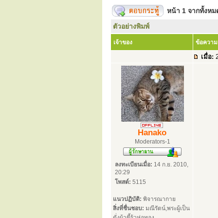
หน้า
1
จากทั้งห
ตัวอย่างพิมพ์
เจ้าของ
ข้อความ
เมื่อ:
2
Hanako
Moderators-1
ลงทะเบียนเมื่อ:
14 ก.ย. 2010,
20:29
โพสต์:
5115
แนวปฏิบัติ:
พิจารณากาย
สิ่งที่ชื่นชอบ:
มณีรัตน์,พระผู้เป็น
ดั่งผ้าขี้ร้วห่อทอง