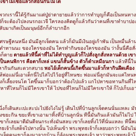
ื่อเขาไม่เชื่อแล้วก็สอนกันไม่ได้
ี้พวกเรานี้ได้รู้กันมาแต่ปู่ย่าตายายแล้วว่าการทำบุญก็คือเป็นหนทา
ก็จะต้องไปลงนรกอเวจี ใครลองคิดดูก็แล้วกันว่าคนที่เขาทำบาปอ
ลับมาเกิดเป็นมนุษย์อีกก็ลำบากอีก
เศรษฐีคนหนึ่ง มันมีลูกเจ็ดคน แล้วก็มันมีเงินอยู่เก้าพัน เป็นหมื่นล้าน
ำทานนะ ของใครของมัน ใครทำกินของใครของมัน ว่างั้นนี่คือสั่งลูก
วก็ตาย
ตายแล้วทีนี้ค่าที่ไม่ได้ทำบุญแล้วก็ไปสั่งลูกสั่งหลานด้วย เ
เป็นคนพิการ คือตาก็เหล่ แขนก็สั้นข้าง ตัวก็ดำเหมือนกา
แล้วทีนี้
ากินกันสะดวกสบาย
พอไอ้เด็กคนนี้เกิดขึ้นมาแล้วก็หากินฝืดเคือง
ห้พ่อแม่นี่เอาเด็กนี่ไปไล่ไปไว้อยู่ที่ไหนซะ พ่อแม่นี่ลูกมันจะแค่ไหนพ
งก็เลี้ยงจนโต โตขึ้นมาก็บอกว่าต้องไปแล้ว แกไปหาขอทานกินที่ไห
หาที่ไหนก็ไม่มีใครเขาให้ ไปขอที่ไหนก็ไม่มีใครเขาให้ ก็ไปเก็บเอ
นึ่งก็เดินสะเปะสะปะไปยังไงไม่รู้ เดินไปที่บ้านลูกเจ็ดคนนั่นแหละ
งขยะกิน ขยะที่เขาเอามาทิ้งที่บ้านลูกนั่น ทีนี้มันกินแล้วมันก็ไม่ไป ไ
เขาก็เลยมาตีมันตีจนกระทั่งมันสลบ เขาก็เลยทิ้งไว้ที่นั่นแหละ ทีนี้พ
ธเจ้าก็เสด็จไปทางนั้น ไปเห็นเข้า พระพุทธเจ้าก็เลยบอกว่า นี่มันไม่ร
 ลูกเจ็ดคนเขาก็ลงมาจากบ้าน ก็ล้อมพระพุทธเจ้า หาว่าพระพุทธเจ้า