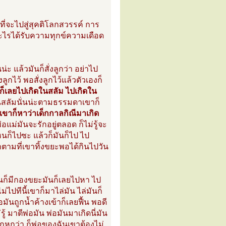
งที่จะไปสู่สุคติโลกสวรรค์ การ
ะไรได้รับความทุกข์ความเดือด
น่ะ แล้วมันก็สั่งลูกว่า อย่าไป
ไว้ พอสั่งลูกไว้แล้วตัวเองก็
ขาก็เลยไปเกิดในสลัม ไปเกิดใน
ในสลัมนั่นน่ะตามธรรมดาเขาก็
 เขาก็หาว่าเด็กกาลกิณีมาเกิด
่อแม่มันจะรักอยู่ตลอด ก็ไม่รู้จะ
นก็ไปซะ แล้วก็มันก็ไป ไป
าตามที่เขาทิ้งขยะพอได้กินไปวัน
 มันก็มีกองขยะมันก็เลยไปหา ไป
ม่ไปทีนี้เขาก็มาไล่มัน ไล่มันก็
อมันถูกน้ำค้างเข้าก็เลยฟื้น พอดี
ู้ มาตีพ่อมัน พ่อมันมาเกิดนี่มัน
โกหกว่า ก็พ่อของฉันเขาต้องไม่