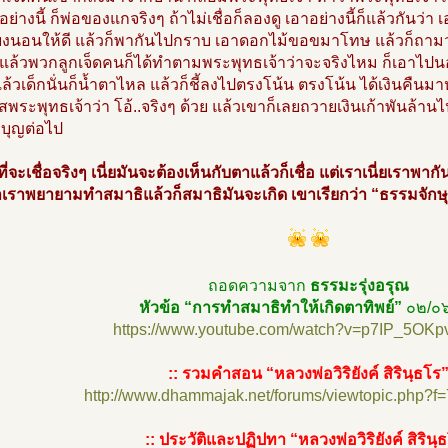
อย่างนี้ ก็พ่อของแกจริงๆ ถ้าไม่เชื่อก็ลองดู เอาอย่างนี้ก็แล้วกันว่า
ยงนอนให้ดี แล้วก็พากันไปกราบ เอาดอกไม้ขอขมาโทษ แล้วก็ถามว่าเง
น แล้วพวกลูกเจ็ดคนก็ได้ทำตามพระพุทธเจ้าว่าจะจริงไหม ก็เอาไ
้วเด็กนั่นก็น้ำตาไหล แล้วก็ชี้ลงไปตรงโน้น ตรงโน้น ได้เงินคืนมาห
ใสพระพุทธเจ้าว่า โอ้..จริงๆ ด้วย แล้วเขาก็เลยถวายเงินเก้าพันล้าน
กบุญต่อไป
ี่จะเชื่อจริงๆ เนี่ยมันจะต้องเห็นกับตาแล้วก็เชื่อ แต่เราเนี่ยเราพากั
เราพยายามทำสมาธิแล้วก็สมาธิมันจะเกิด เขาเรียกว่า “ธรรมจักษ
ถอดความจาก
ธรรมะรุ่งอรุณ
หัวข้อ “การทำสมาธิทำให้เกิดตาทิพย์”
๐๒/๐
https://www.youtube.com/watch?v=p7IP_5OKp
:: รวมคำสอน “หลวงพ่อวิริยังค์ สิรินฺธโร
http://www.dhammajak.net/forums/viewtopic.php?f
:: ประวัติและปฏิปทา “หลวงพ่อวิริยังค์ สิรินฺ