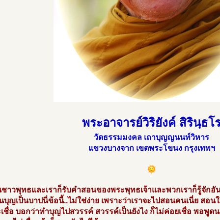
พระอาจารย์วิริยังค์ สิรินฺธโ
วัดธรรมมงคล เถาบุญญนนท์วิหาร
แขวงบางจาก เขตพระโขนง กรุงเทพฯ
นชาวพุทธและเราก็รับคำสอนของพระพุทธเจ้าและพวกเราก็รู้จักอันนี้
เป็นบุญเป็นบาปนี่ข้อนี้..ไม่ใช่ง่าย เพราะว่าเราจะไปสอนคนเนี่ย สอนใ
เชื่อ บอกว่าทำบุญไปสวรรค์ สวรรค์เป็นยังไง ก็ไม่ค่อยเชื่อ พอพูดนร