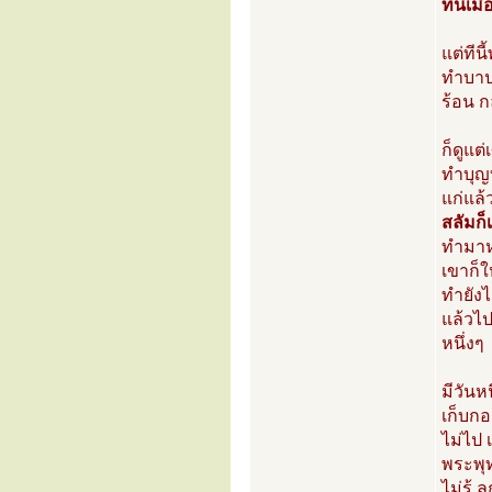
ทีนี้เม
แต่ทีน
ทำบาป
ร้อน ก
ก็ดูแต่
ทำบุญท
แก่แล้
สลัมก็
ทำมาห
เขาก็ใ
ทำยังไ
แล้วไป
หนึ่งๆ
มีวันห
เก็บกอ
ไม่ไป 
พระพุท
ไม่รู้