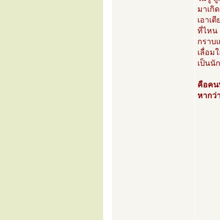
มาเกิด
เอาเตี
ที่ไห
กราบแล
เลื่อม
เป็นนั
คือคนท
หากว่า