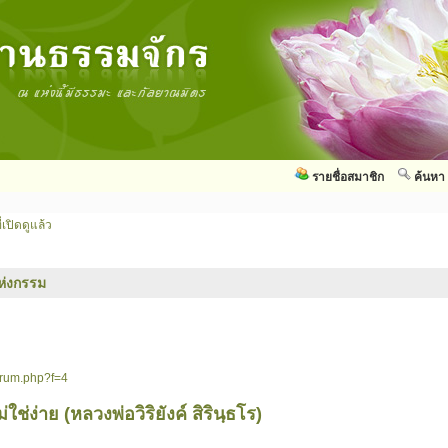
รายชื่อสมาชิก
ค้นหา
่เปิดดูแล้ว
ห่งกรรม
orum.php?f=4
ใช่ง่าย (หลวงพ่อวิริยังค์ สิรินฺธโร)