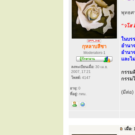
พุทธศา
“วโส อ
ในบรร
อำนาจข
กุหลาบสีชา
อำนาจ
Moderators-1
และไม
ลงทะเบียนเมื่อ:
30 เม.ย.
2007, 17:21
กรรมด
โพสต์:
4147
กรรมไ
อายุ:
0
(มีต่อ)
ที่อยู่:
กทม.
เมื่อ:
1