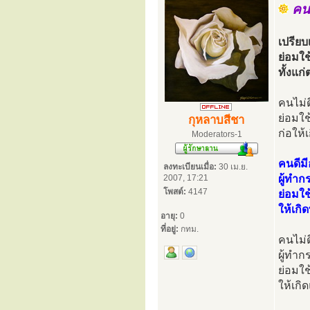
คนด
เปรียบ
ย่อมใช
ทั้งแก่
คนไม่
ย่อมใ
กุหลาบสีชา
ก่อให้
Moderators-1
คนดีม
ลงทะเบียนเมื่อ:
30 เม.ย.
2007, 17:21
ผู้ทำก
โพสต์:
4147
ย่อมใช
ให้เกิด
อายุ:
0
ที่อยู่:
กทม.
คนไม่
ผู้ทำก
ย่อมใ
ให้เกิด