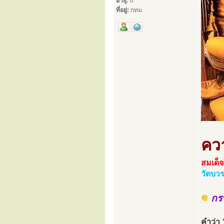
อายุ:
0
ที่อยู่:
กทม.
คว
สมเด็
วัดบว
กร
คำว่า