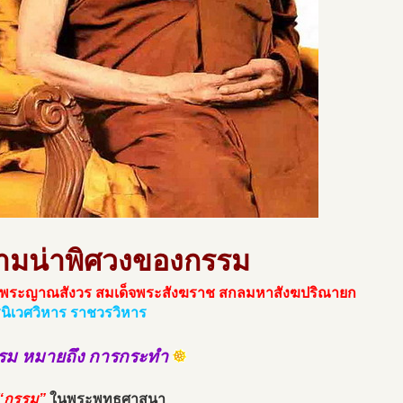
ามน่าพิศวงของกรรม
จพระญาณสังวร สมเด็จพระสังฆราช สกลมหาสังฆปริณายก
รนิเวศวิหาร ราชวรวิหาร
รม หมายถึง การกระทำ
“กรรม”
ในพระพุทธศาสนา