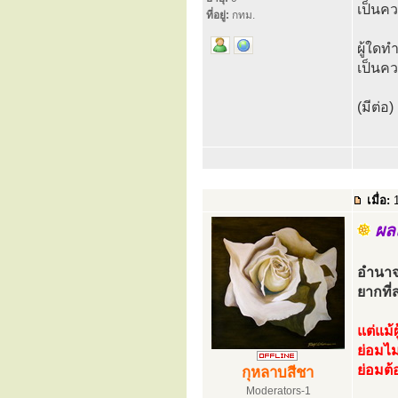
เป็นคว
ที่อยู่:
กทม.
ผู้ใดทำ
เป็นค
(มีต่อ)
เมื่อ:
1
ผลแ
อำนาจข
ยากที่
แต่แม้
ย่อมไ
ย่อมต
กุหลาบสีชา
Moderators-1