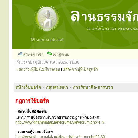
สมัครสมาชิก
เข้าสู่ระบบ
วันเวลาปัจจุบัน 06 ส.ค. 2026, 11:38
แสดงกระทู้ที่ยังไม่มีการตอบ
|
แสดงกระทู้ที่เปิดดูแล้ว
หน้าเว็บบอร์ด
»
กลุ่มสนทนา
»
การรักษาศีล-การบวช
กฎการใช้บอร์ด
- สถานที่ปฏิบัติธรรม
แนะนำรายชื่อสถานที่ปฏิบัติธรรมกรรมฐานทั่วประเทศ
http://www.dhammajak.net/forums/viewforum.php?f=9
- รวมกระทู้จากบอร์ดเก่า
http://www.dhammajak.net/board/viewforum.php?f=30