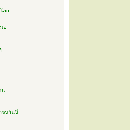
่าโลก
สมอ
ๆ
าน
าจนวันนี้