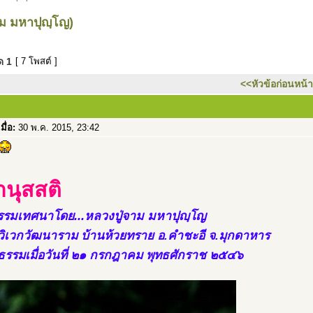
าม มหาปุญฺโญ)
มด
1
[ 7 โพสต์ ]
<<หัวข้อก่อนหน้า
เมื่อ:
30 พ.ค. 2015, 23:42
านุสสติ
รมเทศนาโดย...หลวงปู่จาม มหาปุญฺโญ
าวิเวกวัฒนาราม บ้านห้วยทราย อ.คำชะอี จ.มุกดาหาร
รรมเมื่อวันที่ ๒๑ กรกฎาคม พุทธศักราช ๒๕๔๖