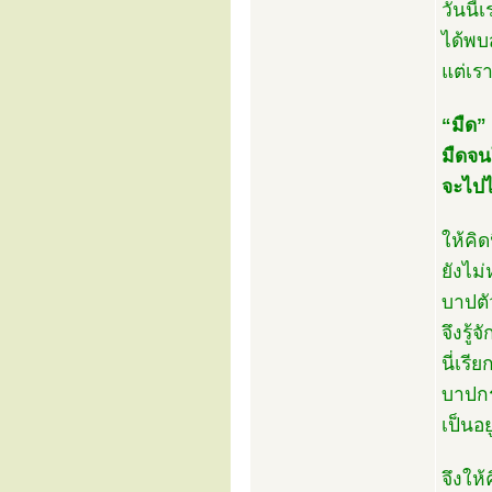
วันนี้
ได้พบ
แต่เรา
“มืด” 
มืดจน
จะไปไห
ให้คิด
ยังไม
บาปตั
จึงรู
นี่เร
บาปกรรม
เป็นอ
จึงให้