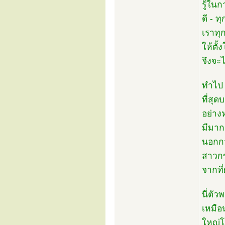
รู้ในก
ดี - ท
เราทุก
ให้ตั
จึงจะ
ทำไป 
ที่สุ
อย่าง
มีมาก
นอกกว
สาวกข
จากที
นี่ตัว
เหมือ
ใหญ่โต