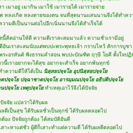
หา เมาอยู่ เมากิน เมาใช้ เมารายได้ เมารายจ่าย
 หลงเกิด หลงตายของตน จนที่สุดนานแสนนานจึงได้ทำคว
ความดีเป็นนานต่อไปอีกเนิ่นนานจึงได้สำเร็จได้
ิตนี้คิดอ่านให้ดี ความดีเราสะสมมาแล้ว ความชั่วเรามีอยู่
ีอันเราสะสมนับแต่พบปะพระพุทธเจ้า กราบไหว้ สักการบูชา
ระอรหันต์ ฟังธรรมคำสอน พบปะบัณฑิต ฤๅษี โยคี ตั้งใจปฏิบ
ี๋ยวนี้เราอยากจะได้สุข อยากจะสำเร็จ อยากพ้นทุกข์
ทำความดีให้ได้เป็น
นิสฺสยปจฺจโย อุปนิสฺสยปจฺจโย
าตปจฺจโย ปจฺฉาชาตปจฺจโย อารมฺมณปจฺจโย อธิปติปจฺจโย
นปจฺจโย เหตุปจฺจโย
ทำเหตุเอาไว้จึงได้ปัจจัย
ปัจจัย แปลว่าได้รับผล
ผลดีเป็นสุข ได้รับผลชั่วเป็นทุกข์ ได้รับผลตลอดไป
กต้อง ปัจจัยถูกต้อง ได้สมบัติอันดี
วก็เสาะหาแต่ชั่ว ผู้ดีก็เสาะทำแต่ความดี ได้รับผลดีตลอดไป