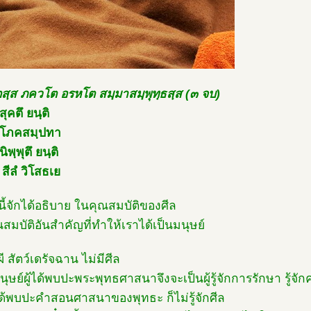
สฺส ภควโต อรหโต สมฺมาสมฺพุทฺธสฺส (๓ จบ)
สุคตึ ยนฺติ
 โภคสมฺปทา
ิพฺพุตึ ยนฺติ
สีลํ วิโสธเย
นี้จักได้อธิบาย ในคุณสมบัติของศีล
นสมบัติอันสำคัญที่ทำให้เราได้เป็นมนุษย์
ี สัตว์เดรัจฉาน ไม่มีศีล
นุษย์ผู้ได้พบปะพระพุทธศาสนาจึงจะเป็นผู้รู้จักการรักษา รู้จั
่มิได้พบปะคำสอนศาสนาของพุทธะ ก็ไม่รู้จักศีล