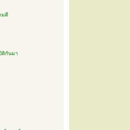
ามดี
ัติกันมา