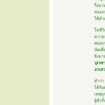
ก็เมา
หลงภพ
ได้ทำ
ในชีว
ความด
พบปะพ
บัดเด
จึงมา
ปุเรช
อาเสว
คำว่า 
ได้รับ
เหตุถู
ผู้ชั่