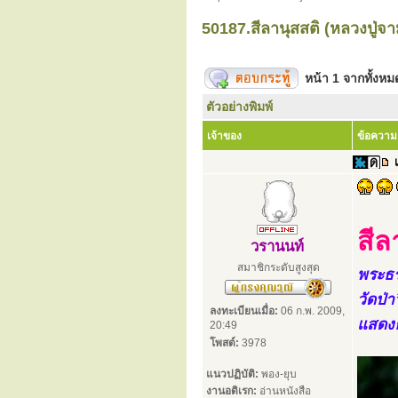
50187.สีลานุสสติ (หลวงปู่จ
หน้า
1
จากทั้งห
ตัวอย่างพิมพ์
เจ้าของ
ข้อความ
สีล
วรานนท์
สมาชิกระดับสูงสุด
พระธร
วัดป่
ลงทะเบียนเมื่อ:
06 ก.พ. 2009,
แสดงธ
20:49
โพสต์:
3978
แนวปฏิบัติ:
พอง-ยุบ
งานอดิเรก:
อ่านหนังสือ