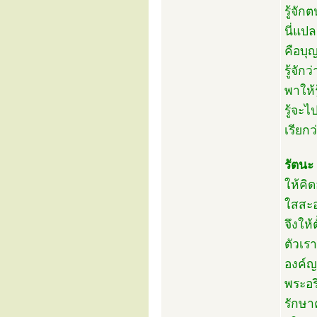
รู้จักต
นี่แปล
คือบุ
รู้จั
พาให้ร
รู้จะ
เรียกว
รัตนะ
ให้คิ
ใสสะอา
จึงให้
ตัวเร
องค์ญา
พระอริ
รักษ