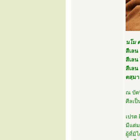
นโม ต
สีเลน 
สีเลน
สีเลน น
ตสฺมา 
ณ บัด
ศีลเป็
เปรต ผ
มีแต่ม
ผู้ที