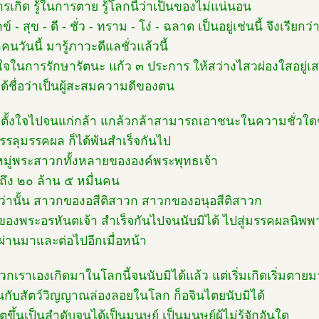
ารเกิด รู้ในการตาย รู้โลกนี้ว่าเป็นของไม่แน่นอน
ุกข์ - สุข - ดี - ชั่ว - ทราม - โง่ - ฉลาด เป็นอยู่เช่นนี้ จึงเรียกว
คนวันนี้ มารู้ภาวะดีแลชั่วแล้วนี้
้งใจในการรักษารัตนะ แก้ว ๓ ประการ ให้สว่างไสวผ่องใสอยู่เ
ได้ชื่อว่าเป็นผู้สะสมความดีของตน
ตั้งใจไปจนแก่กล้า แกล้วกล้าสามารถเอาชนะในความชั่วใด
ดบรรลุมรรคผล ก็ได้พ้นสำเร็จกันไป
หมู่พระสาวกทั้งหลายขององค์พระพุทธเจ้า
ถึง ๒๐ ล้าน ๕ หมื่นคน
่านั้น สาวกของอสีติสาวก สาวกของอนุอสีติสาวก
องพระอรหันตเจ้า สำเร็จกันไปจนนับมิได้ ไปสู่มรรคผลนิพพ
่ผ่านมาและต่อไปอีกเมื่อหน้า
พวกเราเองเกิดมาในโลกนี้จนนับมิได้แล้ว แต่เริ่มเกิดเริ่มตายม
นกับสัตว์วิญญาณล่องลอยในโลก ก็อจินไตยนับมิได้
ขึ้นเป็นลำดับจนได้เป็นมนุษย์ เป็นมนุษย์ผู้ไม่รู้จักอันใด