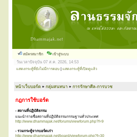
สมัครสมาชิก
เข้าสู่ระบบ
วันเวลาปัจจุบัน 07 ส.ค. 2026, 14:53
แสดงกระทู้ที่ยังไม่มีการตอบ
|
แสดงกระทู้ที่เปิดดูแล้ว
หน้าเว็บบอร์ด
»
กลุ่มสนทนา
»
การรักษาศีล-การบวช
กฎการใช้บอร์ด
- สถานที่ปฏิบัติธรรม
แนะนำรายชื่อสถานที่ปฏิบัติธรรมกรรมฐานทั่วประเทศ
http://www.dhammajak.net/forums/viewforum.php?f=9
- รวมกระทู้จากบอร์ดเก่า
http://www.dhammajak.net/board/viewforum.php?f=30