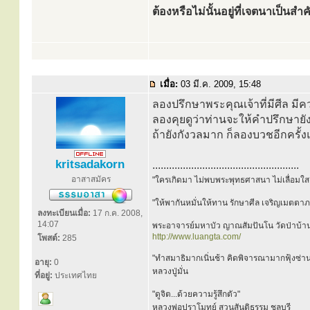
ต้องหรือไม่นั้นอยู่ที่เจตนาเป็นสำ
เมื่อ:
03 มี.ค. 2009, 15:48
ลองปรึกษาพระคุณเจ้าที่มีศีล มีควา
ลองคุยดูว่าท่านจะให้คำปรึกษายั
ถ้ายังกังวลมาก ก็ลองบวชอีกครั้
kritsadakorn
.....................................................
อาสาสมัคร
"ใครเกิดมา ไม่พบพระพุทธศาสนา ไม่เลื่อมใส 
"ให้พากันหมั่นให้ทาน รักษาศีล เจริญเมตตา
ลงทะเบียนเมื่อ:
17 ก.ค. 2008,
14:07
พระอาจารย์มหาบัว ญาณสัมปันโน วัดป่าบ้า
http://www.luangta.com/
โพสต์:
285
"ทำสมาธิมากเนิ่นช้า คิดพิจารณามากฟุ้งซ่าน
อายุ:
0
หลวงปู่มั่น
ที่อยู่:
ประเทศไทย
"ดูจิต...ด้วยความรู้สึกตัว"
หลวงพ่อปราโมทย์ สวนสันติธรรม ชลบุรี