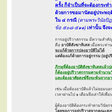
ครั้ง ก็จำเป็นที่จะต้องกระ
ด้วยการขอมานัตอยู่ประพฤต
ใน ๔ กรณี
(ตามพระวินัยปิฎ
ข้อ ๕๐๘-๕๑๑)
เท่านั้น จึง
การอยู่ปริวาสกรรม มีความสำคัญแ
คือ
อาบัติสังฆาทิเสส
เมื่อพระท่าน
จะแก้ด้วยการปลงอาบัติไม่ได้
แต่ต้องแก้ด้วยการอยู่กรรม (อยู่ปร
ภิกษุที่ต้องอาบัติสังฆาทิเสสแล้วป
ก็ต้องอยู่ปริวาสกรรมตามจำนวนวั
และต้องอาศัยสงฆ์จึงจะพ้นจากอาบ
เช่น เมื่อต้องอาบัติแล้วไม่ยอมบอ
เวลาผ่านไป ๑ เดือนจึงเล่าให้เพื่
ผู้ต้องอาบัติต้องกระทำตามวินัยก
โดยขอการอยู่ปริวาสจากคณะสงฆ