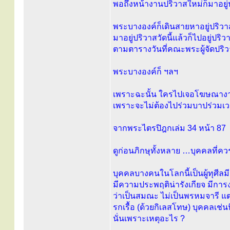
พอถึงหน้างานปริวาสใหม่ก็มาอยู่
พระบางองค์ก็เดินสายหาอยู่ปริวา
มาอยู่ปริวาสวัดนี้แล้วก็ไปอยู่ปริว
ตามตารางวันที่คณะพระผู้จัดปร
พระบางองค์ก็ ฯลฯ
เพราะฉะนั้น ใครไปเจอโฆษณางานป
เพราะจะไม่ต้องไปร่วมบาปร่วมเ
จากพระไตรปิฎกเล่ม 34 หน้า 87
ดูก่อนภิกษุทั้งหลาย …บุคคลที่คว
บุคคลบางคนในโลกนี้เป็นผู้ทุศี
มีความประพฤติน่ารังเกียจ มีการ
ว่าเป็นสมณะ ไม่เป็นพรหมจารี แต
รกเรื้อ (ด้วยกิเลสโทษ) บุคคลเช่
นั่นเพราะเหตุอะไร ?