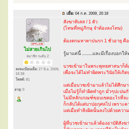
เมื่อ:
04 ก.ค. 2009, 20:18
สังฆาทิเสส / 1 ตัว
(โทษที่หมู่ภิกษุ จำต้องลงโทษ)
ต้องตกมหาตาปนรก 1 ชั่วอายุ คือ ค
ไม่สายเกินไป
รู้มาแค่นี้ .........และมีเรื่องบอกใ
สมาชิก ระดับ 2
บวชเข้ามาในพระพุทธศาสนาก็ต้อง
ลงทะเบียนเมื่อ:
27 มิ.ย. 2009,
เพื่อจะได้ไม่ทำผิดพระวินัยให้เก
16:38
โพสต์:
81
แต่เมื่อบวชเข้ามาแล้วไม่ได้ศึกษาพ
อายุ:
0
เมื่อไม่รู้ก็ทำผิดทำถูก มั่วๆปะปน
ไม่มีหลักเกณฑ์ขอบเขตอะไรที่จ
ก็กลับได้แต่บาปอกุศลไป เพราะความ
แต่เมื่อทำสิงผิดนั้นลงไปด้วยความไม
ผู้ที่บวชเข้ามาแล้วต้องอาบัติสัง