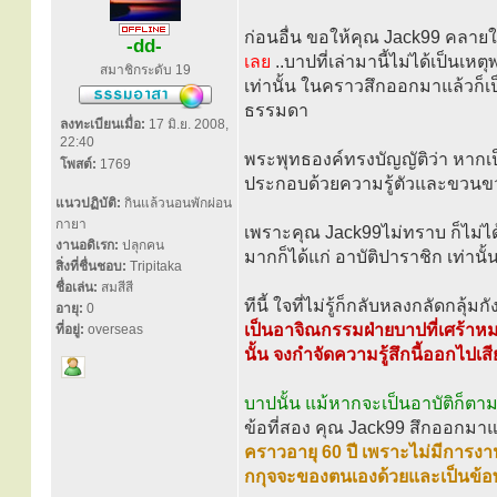
ก่อนอื่น ขอให้คุณ Jack99 คลาย
-dd-
เลย
..บาปที่เล่ามานี้ไม่ได้เป็
สมาชิกระดับ 19
เท่านั้น ในคราวสึกออกมาแล้วก็เป็น
ธรรมดา
ลงทะเบียนเมื่อ:
17 มิ.ย. 2008,
22:40
พระพุทธองค์ทรงบัญญัติว่า หากเป็
โพสต์:
1769
ประกอบด้วยความรู้ตัวและขวนขวายก็
แนวปฏิบัติ:
กินแล้วนอนพักผ่อน
กายา
เพราะคุณ Jack99ไม่ทราบ ก็ไม่ได้
งานอดิเรก:
ปลุกคน
มากก็ได้แก่ อาบัติปาราชิก เท่านั้
สิ่งที่ชื่นชอบ:
Tripitaka
ชื่อเล่น:
สมสีสี
ทีนี้ ใจที่ไม่รู้ก็กลับหลงกลัดกลุ้ม
อายุ:
0
เป็นอาจิณกรรมฝ่ายบาปที่เศร้าหม
ที่อยู่:
overseas
นั้น จงกำจัดความรู้สึกนี้ออกไปเสี
บาปนั้น แม้หากจะเป็นอาบัติก็ตา
ข้อที่สอง คุณ Jack99 สึกออกมาแล
คราวอายุ 60 ปี เพราะไม่มีการงานแ
กกุจจะของตนเองด้วยและเป็นข้อพ