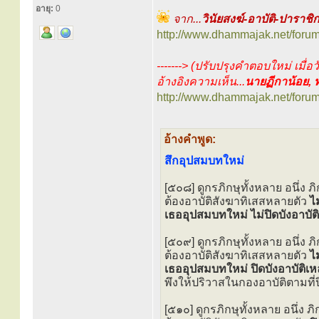
อายุ:
0
จาก...
วินัยสงฆ์-อาบัติ-ปาราชิ
http://www.dhammajak.net/foru
-------> (ปรับปรุงคำตอบใหม่ เมื่อ
อ้างอิงความเห็น...
นายฏีกาน้อย, 
http://www.dhammajak.net/foru
อ้างคำพูด:
สึกอุปสมบทใหม่
[๕๐๘] ดูกรภิกษุทั้งหลาย อนึ่ง ภิ
ต้องอาบัติสังฆาทิเสสหลายตัว
ไม
เธออุปสมบทใหม่ ไม่ปิดบังอาบัติ
[๕๐๙] ดูกรภิกษุทั้งหลาย อนึ่ง ภิ
ต้องอาบัติสังฆาทิเสสหลายตัว
ไม
เธออุปสมบทใหม่ ปิดบังอาบัติเหล
พึงให้ปริวาสในกองอาบัติตามที่ปิ
[๕๑๐] ดูกรภิกษุทั้งหลาย อนึ่ง ภิ