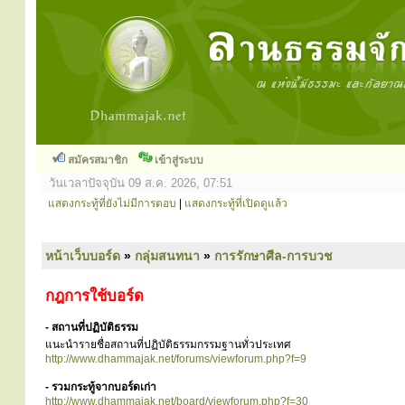
สมัครสมาชิก
เข้าสู่ระบบ
วันเวลาปัจจุบัน 09 ส.ค. 2026, 07:51
แสดงกระทู้ที่ยังไม่มีการตอบ
|
แสดงกระทู้ที่เปิดดูแล้ว
หน้าเว็บบอร์ด
»
กลุ่มสนทนา
»
การรักษาศีล-การบวช
กฎการใช้บอร์ด
- สถานที่ปฏิบัติธรรม
แนะนำรายชื่อสถานที่ปฏิบัติธรรมกรรมฐานทั่วประเทศ
http://www.dhammajak.net/forums/viewforum.php?f=9
- รวมกระทู้จากบอร์ดเก่า
http://www.dhammajak.net/board/viewforum.php?f=30