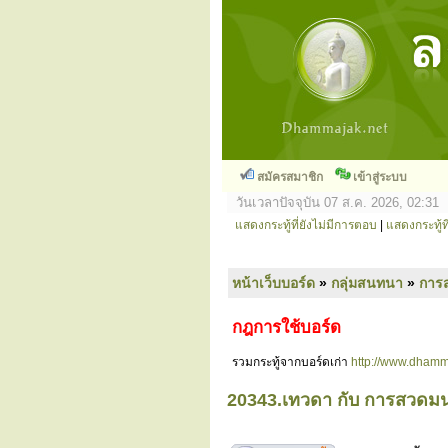
สมัครสมาชิก
เข้าสู่ระบบ
วันเวลาปัจจุบัน 07 ส.ค. 2026, 02:31
แสดงกระทู้ที่ยังไม่มีการตอบ
|
แสดงกระทู้ที
หน้าเว็บบอร์ด
»
กลุ่มสนทนา
»
การ
กฎการใช้บอร์ด
รวมกระทู้จากบอร์ดเก่า
http://www.dhamm
20343.เทวดา กับ การสวดมนต