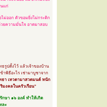
คนแก่
ือไม่ออก ตัวขอมยิ่งไม่กระดิก
งด้วยความมั่นใจ อาตมาสอบ
ธรูปตั้งไว้ แล้วเจ้าของบ้าน
เข้าพิธีอะไร เช่ามาบูชาจาก
ัทธา เทวดามาสวดมนต์ หนัก
ดสิริมงคลในครัวเรือน”
กษา ๑๖ องค์ ทำให้เกิด
แหละ