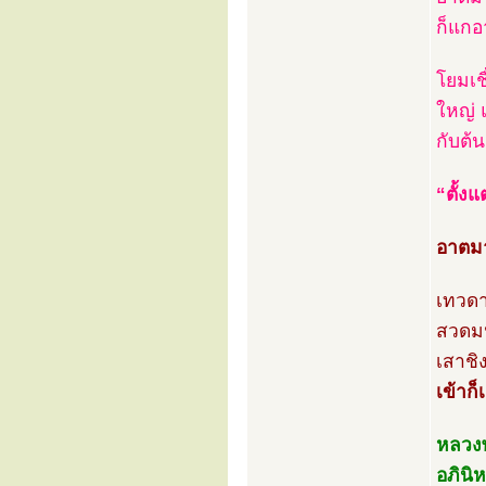
ก็แกอ
โยมเช
ใหญ่ 
กับต้
“ตั้งแ
อาตม
เทวดาบ
สวดมน
เสาชิ
เข้าก็
หลวงพ
อภินิ