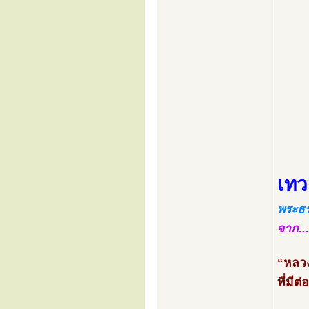
เทว
พระธร
จาก...
“หลว
ที่มีต