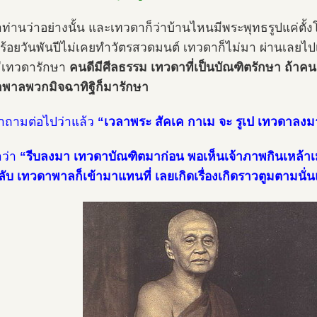
ท่านว่าอย่างนั้น และเทวดาก็ว่าบ้านไหนมีพระพุทธรูปแค่ตั้
ร้อยวันพันปีไม่เคยทำวัตรสวดมนต์ เทวดาก็ไม่มา ผ่านเลย
มีเทวดารักษา
คนดีมีศีลธรรม เทวดาที่เป็นบัณฑิตรักษา ถ้าคนช
พาลพวกมิจฉาทิฐิก็มารักษา
ถามต่อไปว่าแล้ว
“เวลาพระ สัคเค กาเม จะ รูเป เทวดาลงม
าว่า
“รีบลงมา เทวดาบัณฑิตมาก่อน พอเห็นเจ้าภาพกินเหล้าเ
ลับ เทวดาพาลก็เข้ามาแทนที่ เลยเกิดเรื่องเกิดราวตูมตามนั