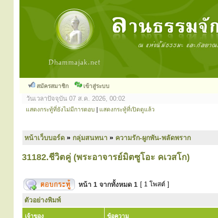
สมัครสมาชิก
เข้าสู่ระบบ
วันเวลาปัจจุบัน 07 ส.ค. 2026, 00:02
แสดงกระทู้ที่ยังไม่มีการตอบ
|
แสดงกระทู้ที่เปิดดูแล้ว
หน้าเว็บบอร์ด
»
กลุ่มสนทนา
»
ความรัก-ผูกพัน-พลัดพราก
31182.ชีวิตคู่ (พระอาจารย์มิตซูโอะ คเวสโก)
หน้า
1
จากทั้งหมด
1
[ 1 โพสต์ ]
ตัวอย่างพิมพ์
เจ้าของ
ข้อความ