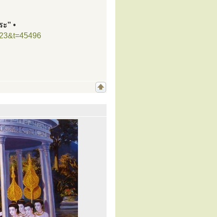
ระ” •
=23&t=45496