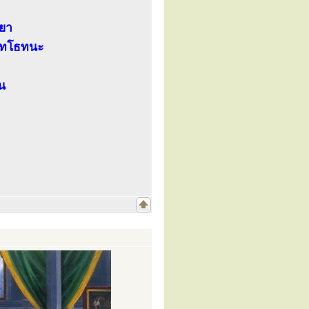
ลยา
สุทโธทนะ
น