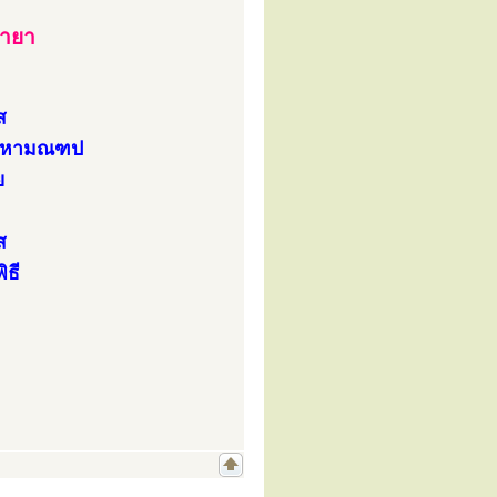
มายา
ส
ในมหามณฑป
ย
ส
ิธี