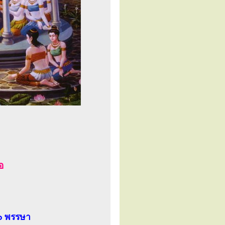
อ
๖ พรรษา