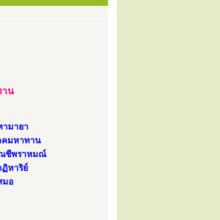
ทาน
มหามายา
ิจาคมหาทาน
มณชีพราหมณ์
ิหาริย์
เสมอ