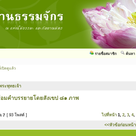
รายชื่อสมาชิก
ค้นหา
่เปิดดูแล้ว
พระพุทธเจ้า
พร้อมคำบรรยายโดยสังเขป ๘๑ ภาพ
มด
7
[ 93 โพสต์ ]
ไปที่หน้า
1
,
2
,
3
,
4
,
<<หัวข้อก่อนหน้า