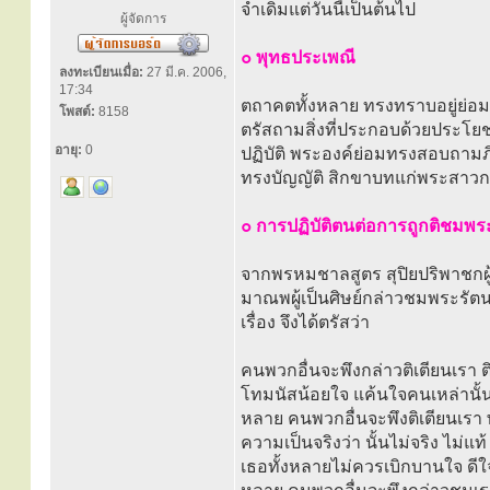
จำเดิมแต่วันนี้เป็นต้นไป
ผู้จัดการ
๐ พุทธประเพณี
ลงทะเบียนเมื่อ:
27 มี.ค. 2006,
17:34
ตถาคตทั้งหลาย ทรงทราบอยู่ย่อ
โพสต์:
8158
ตรัสถามสิ่งที่ประกอบด้วยประโยช
อายุ:
0
ปฏิบัติ พระองค์ย่อมทรงสอบถามภ
ทรงบัญญัติ สิกขาบทแก่พระสาวกอ
๐ การปฏิบัติตนต่อการถูกติชมพร
จากพรหมชาลสูตร สุปิยปริพาชกผู
มาณพผู้เป็นศิษย์กล่าวชมพระรัตน
เรื่อง จึงได้ตรัสว่า
คนพวกอื่นจะพึงกล่าวติเตียนเรา
โทมนัสน้อยใจ แค้นใจคนเหล่านั้น 
หลาย คนพวกอื่นจะพึงติเตียนเรา
ความเป็นจริงว่า นั้นไม่จริง ไม่
เธอทั้งหลายไม่ควรเบิกบานใจ ดีใจ