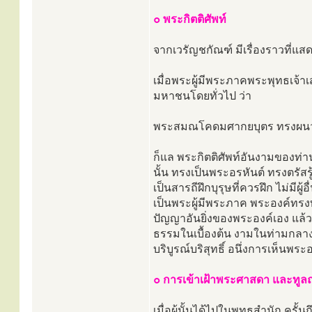
๐ พระกิตติศัพท์
จากเวรัญชกัณฑ์ มีเรื่องราวที่แสด
เมื่อพระผู้มีพระภาคพระพุทธเจ้า
มหาชนโดยทั่วไป ว่า
พระสมณโคดมศากยบุตร ทรงผน
ก็แล พระกิตติศัพท์อันงามของท่
นั้น ทรงเป็นพระอรหันต์ ทรงตรั
เป็นสารถีฝึกบุรุษที่ควรฝึก ไม่มี
เป็นพระผู้มีพระภาค พระองค์ทรง
ปัญญาอันยิ่งของพระองค์เอง แล้
ธรรมในเบื้องต้น งามในท่ามกลาง
บริบูรณ์บริสุทธิ์ อนึ่งการเห็นพร
๐ การเข้าเฝ้าพระศาสดา และทู
เมื่อผู้นั้นได้ไปในพุทธสำนัก ครั