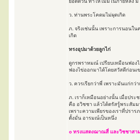
ยอดด้วน ทำให้ไม่มีในภายหลัง มีไ
ว. ท่านพระโคดมไม่ผุดเกิด
ภ. จริงเช่นนั้น เพราะการนอนในครร
เกิด
ทรงอุปมาด้วยลูกไก่
ดูกรพราหมณ์ เปรียบเหมือนฟองไข่
ฟองไข่ออกมาได้โดยสวัสดีก่อนเขา 
ว. ควรเรียกว่าพี่ เพราะมันแก่กว่
ภ. เราก็เหมือนอย่างนั้น เมื่อปร
คือ อวิชชา แล้วได้ตรัสรู้พระสัมม
เพราะความเพียรของเราที่ปรารภแล
ตั้งมั่น อารมณ์เป็นหนึ่ง
๐ ทรงแสดงฌาณสี่ และวิชชาสา