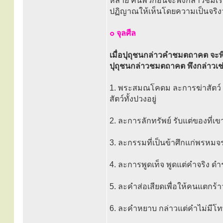
หลาย คนพวกอื่นจะพึงกล่าวชมเร
ปฏิญาณให้เห็นโดยความเป็นจริงว่า
๐ จุลศีล
เมื่อปุถุชนกล่าวคำชมตถาคต จะพึง
ปุถุชนกล่าวชมตถาคต พึงกล่าวเช่น
1. พระสมณโคดม ละการฆ่าสัตว์ 
สัตว์ทั้งปวงอยู่
2. ละการลักทรัพย์ รับแต่ของที่เข
3. ละกรรมที่เป็นข้าศึกแก่พรหม
4. ละการพูดเท็จ พูดแต่คำจริง ดำ
5. ละคำส่อเสียดเพื่อให้คนแตกร้า
6. ละคำหยาบ กล่าวแต่คำไม่มีโทษ