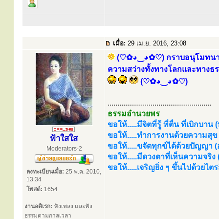
เมื่อ:
29 เม.ย. 2016, 23:08
(♡✿◕‿◕✿♡) กราบอนุโมทนาบุญ
ความสว่างทั้งทางโลกและทางธรรม 
(♡✿◕‿◕✿♡)
.....................................................
ธรรมอำนวยพร
ขอให้.....มีจิตที่รู้ ที่ตื่น ที่เบิกบาน
ขอให้.....ทำการงานด้วยความสุข (
ฟ้าใสใส
ขอให้.....ขจัดทุกข์ได้ด้วยปัญญา (อร
Moderators-2
ขอให้.....มีดวงตาที่เห็นความจริง
ขอให้.....เจริญยิ่ง ๆ ขึ้นไปด้วยไ
ลงทะเบียนเมื่อ:
25 พ.ค. 2010,
13:34
โพสต์:
1654
งานอดิเรก:
ฟังเพลง และฟัง
ธรรมตามกาลเวลา