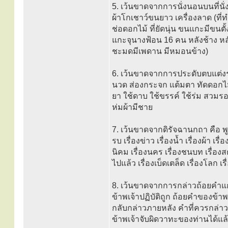
5. เว้นขาดจากการนั่งนอนบนที่นั่ง
ผ้าโกเชาว์ขนยาว เครื่องลาด (ที
ช่อดอกไม้ ที่ยัดนุ่น ขนแกะมีข
แกะจุนางฟ้อน 16 คน หลังช้าง หลั
ชะมดมีเพดาน มีหมอนข้าง)
6. เว้นขาดจากการประดับตบแต่งร
นวด ส่องกระจก แต้มตา ทัดดอกไม้ 
ยา ใช้ดาบ ใช้ขรรค์ ใช้ร่ม สวมรองเ
ห่มผ้ามีชาย
7. เว้นขาดจากดิรัจฉานกถา คือ พูดเ
รบ เรื่องข่าว เรื่องน้ำ เรื่องผ้า เร
นิคม เรื่องนคร เรื่องชนบท เรื่องสต
ไปแล้ว เรื่องเบ็ดเตล็ด เรื่องโลก
8. เว้นขาดจากการกล่าวถ้อยคำแก่งแย่
ข้าพเจ้าปฏิบัติถูก ถ้อยคำของข้
กลับกล่าวภายหลัง คำที่ควรกล่า
ข้าพเจ้าจับผิดวาทะของท่านได้แล้