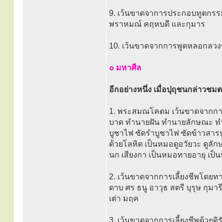
9. เว้นขาดจาการประกอบทูตกรรม
พราหมณ์ คฤหบดี และกุมาร
10. เว้นขาดจากการพูดหลอกลวงแ
๐ มหาศีล
อีกอย่างหนึ่ง เมื่อปุถุชนกล่าวชมต
1. พระสมณโคดม เว้นขาดจากการเล
บาด ทำนายฝัน ทำนายลักษณะ ทำนา
บูชาไฟ ซัดรำบูชาไฟ ซัดข้าวสารบ
ด้วยโลหิต เป็นหมอดูอวัยวะ ดูลั
นก เสียงกา เป็นหมอทายอายุ เป็น
2. เว้นขาดจากการเลี้ยงชีพโดยท
ดาบ ศร ธนู อาวุธ สตรี บุรุษ กุมา
เต่า มฤค
3. เว้นขาดจากการเลี้ยงชีพด้วยดิ