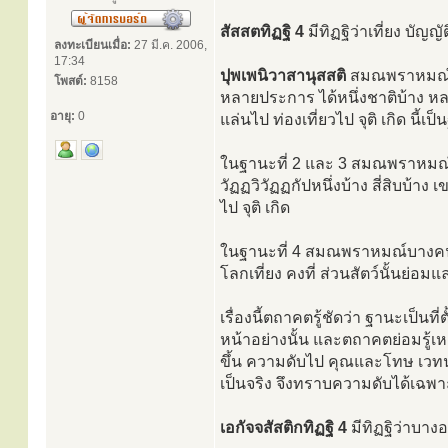
สัสสตทิฏฐิ 4
มีทิฏฐิว่าเที่ยง บัญ
ลงทะเบียนเมื่อ:
27 มี.ค. 2006,
17:34
ปุพเพนิวาสานุสสติ
สมณพราหมณ์บา
โพสต์:
8158
หลายประการ ได้หนึ่งชาติบ้าง หลา
อายุ:
0
แล่นไป ท่องเที่ยวไป จุติ เกิด นี้เป็
ในฐานะที่ 2 และ 3 สมณพราหมณ์บ
วัฏฏวิวัฏฏกัปหนึ่งบ้าง สี่สิบบ้าง 
ไป จุติ เกิด
ในฐานะที่ 4 สมณพราหมณ์บางคน เป
โลกเที่ยง คงที่ ส่วนสัตว์นั้นย่อมแล
เรื่องนี้ตถาคตรู้ชัดว่า ฐานะเป็นที่
หน้าอย่างนั้น และตถาคตย่อมรู้เหตุน
ขึ้น ความดับไป คุณและโทษ เวทน
เป็นจริง จึงทราบความดับได้เฉพา
เอกัจจสัสติกทิฏฐิ 4
มีทิฏฐิว่าบางอ