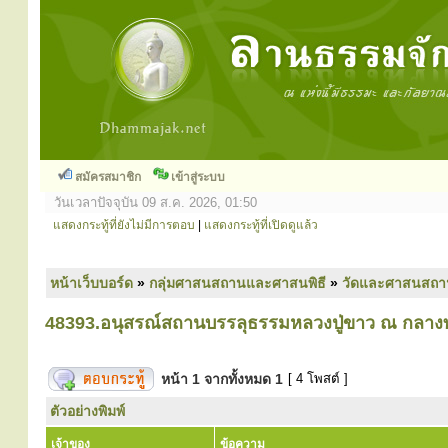
สมัครสมาชิก
เข้าสู่ระบบ
วันเวลาปัจจุบัน 09 ส.ค. 2026, 01:50
แสดงกระทู้ที่ยังไม่มีการตอบ
|
แสดงกระทู้ที่เปิดดูแล้ว
หน้าเว็บบอร์ด
»
กลุ่มศาสนสถานและศาสนพิธี
»
วัดและศาสนสถา
48393.อนุสรณ์สถานบรรลุธรรมหลวงปู่ขาว ณ กลางท
หน้า
1
จากทั้งหมด
1
[ 4 โพสต์ ]
ตัวอย่างพิมพ์
เจ้าของ
ข้อความ