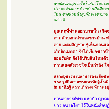
เคยฝังจมอยู่ภายในใจสัตว์โลกไม่เ
ประดุจช้างสาร ด้วยท่านมีอดีตชาติเ
ไหน ช้างหัวหน้าฝูงมักจะเข้ามาหา
อย่างดี
มูลเหตุที่ท่านออกบวชนั้น เกิ
ตามคำบอกเล่าของชาวบ้าน ท่าน
ตาย แต่เผอิญชายชู้เห็นก่อนแ
เกิดจิตเมตตา จึงได้เรียกชาวบ
ยอมรับผิด จึงได้ปรับสินไหมด้
ท่านสลดสังเวชใจเป็นกำลัง 
หลวงปู่ขาวท่านสามารถระลึกชาติ
๕๐๐ รูปติดตามพระเทวทัตผู้เป็นมิ
สัมมาทิฏฐิ
สถานที่ต่างๆ ที่ท่านอ
ท่านอาจารย์พระมหาบัว ญาณ
ขาว อนาลโย” ไว้ในหนังสือปฏ