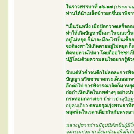
ในราวพรรษาที่ ๑๖-๑๗
(ประมาณ
ท่านได้นำเมล็ดข้าวยกขึ้นมาพิจ
“เย็นวันหนึ่ง เมื่อปัดกวาดเสร็จ
ทำให้เกิดปัญหาขึ้นมาในขณะนั้นว่
อยู่ไม่หยุด ก็น่าจะมีอะไรเป็นเชื้อ
จะต้องพาให้เกิดตายอยู่ไม่หยุด ก
คิดทบทวนไปมา โดยถืออวิชชาเป็
ปฏิโลมด้วยความสนใจอยากรู้ตัวจ
นับแต่หัวค่ำจนดึกไม่ลดละการพิ
ปัญญา อวิชชาขาดกระเด็นออกจากใ
อีกต่อไป การพิจารณาจิตก็มาหยุดก
ก่อกำเนิดเกิดในภพต่างๆ อย่างประ
กระท่อมกลางเขา
มีชาวป่าอุปัฏฐ
อยู่คนเดียว
ตอนอรุณรุ่งพระอาทิตย์
หลุดพ้นในเวลาเดียวกันกับพระอาทิ
หลวงปู่ขาวท่านมีอุปนิสัยเป็นผู้มี
จงกรมเก่งมาก ตั้งแต่ฉันเสร็จก็