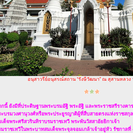
อนุสาวรีย์อนุสรณ์สถาน “รังษีวัฒนา” ณ สุสานหลวง
กนี้ ยังมีที่ประดิษฐานพระบรมอัฐิ พระอัฐิ และพระราชสรีรางคา
ะบรมวงศานุวงศ์หรือพระประยูรญาติผู้ที่สืบสายตรงแห่งราชสกุ
เด็จพระศรีสวรินทิราบรมราชเทวี พระพันวัสสาอัยยิกาเจ้า
มราชเทวีในพระบาทสมเด็จพระจุลจอมเกล้าเจ้าอยู่หัว รัชกาลที่