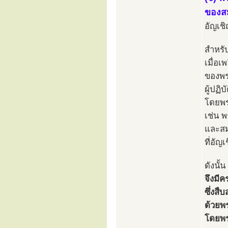
ของสม
อัญเช
สำหรั
เมื่อ
ของพร
ผู้ปฏ
โดยพร
เช่น 
และสม
ที่อั
ดังนั้น
จึงมีค
ซึ่งส
ด้วยพ
โดยพระ