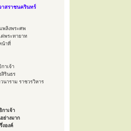
ิวาสราชนครินทร์
นเพลิงพระศพ
ยแด่พระทายาท
้าที่
ิกาเจ้า
สิรินธร
ุมวนาราม ราชวรวิหาร
ิกาเจ้า
นอย่างมาก
ึ่งองค์