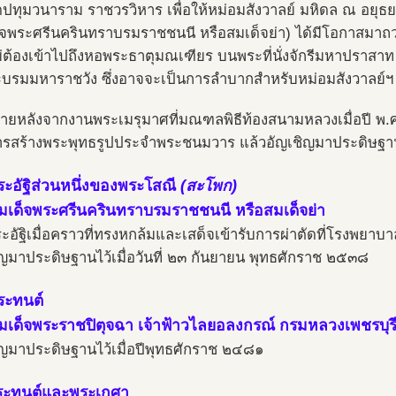
ดปทุมวนาราม ราชวรวิหาร เพื่อให้หม่อมสังวาลย์ มหิดล ณ อยุธ
็จพระศรีนครินทราบรมราชชนนี หรือสมเด็จย่า) ได้มีโอกาสมา
่ต้องเข้าไปถึงหอพระธาตุมณเฑียร บนพระที่นั่งจักรีมหาปราสาท
บรมมหาราชวัง ซึ่งอาจจะเป็นการลำบากสำหรับหม่อมสังวาลย์ฯ
ี้ ภายหลังจากงานพระเมรุมาศที่มณฑลพิธีท้องสนามหลวงเมื่อปี พ
การสร้างพระพุทธรูปประจำพระชนมวาร แล้วอัญเชิญมาประดิษฐา
ระอัฐิส่วนหนึ่งของพระโสณี
(สะโพก)
เด็จพระศรีนครินทราบรมราชชนนี หรือสมเด็จย่า
ะอัฐิเมื่อคราวที่ทรงหกล้มและเสด็จเข้ารับการผ่าตัดที่โรงพยาบา
ิญมาประดิษฐานไว้เมื่อวันที่ ๒๓ กันยายน พุทธศักราช ๒๕๓๘
ระทนต์
เด็จพระราชปิตุจฉา เจ้าฟ้าวไลยอลงกรณ์ กรมหลวงเพชรบุรี
ิญมาประดิษฐานไว้เมื่อปีพุทธศักราช ๒๔๘๑
ระทนต์และพระเกศา