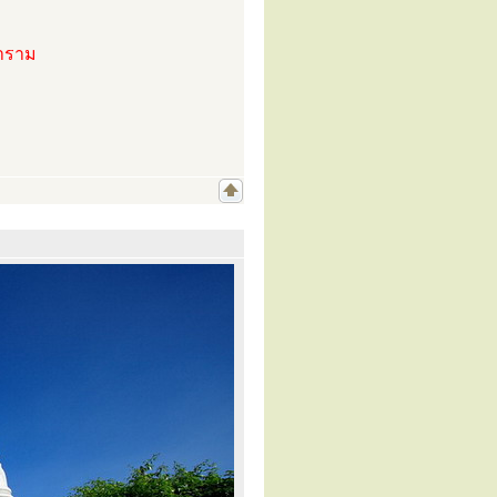
นาราม