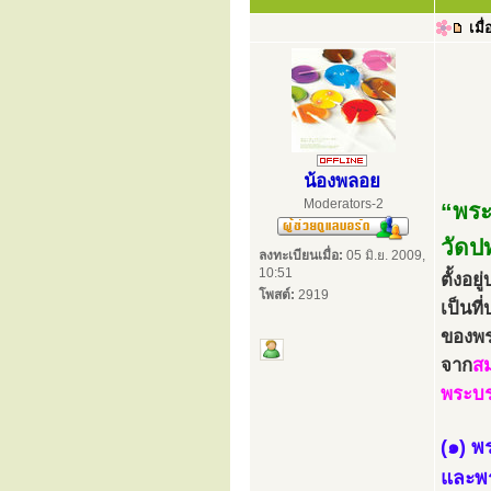
เมื่
น้องพลอย
Moderators-2
“พระ
วัดป
ลงทะเบียนเมื่อ:
05 มิ.ย. 2009,
10:51
ตั้งอย
โพสต์:
2919
เป็นที
ของพร
จาก
สม
พระบร
(๑) พ
และพ