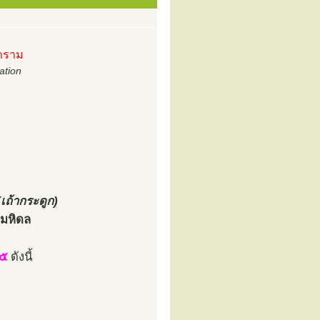
นาราม
ation
(เถ้ากระดูก)
ลมหิดล
 ๕
ดังนี้