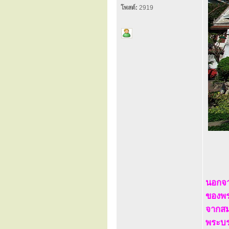
โพสต์:
2919
นอกจา
ของพร
จากสม
พระบร