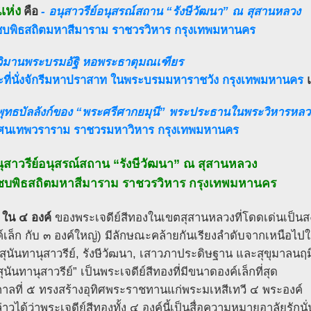
แห่ง
คือ
- อนุสาวรีย์อนุสรณ์สถาน “รังษีวัฒนา” ณ สุสานหลวง
ชบพิธสถิตมหาสีมาราม ราชวรวิหาร กรุงเทพมหานคร
วิมานพระบรมอัฐิ หอพระธาตุมณเฑียร
ที่นั่งจักรีมหาปราสาท ในพระบรมมหาราชวัง กรุงเทพมหานคร
พุทธบัลลังก์ของ “พระศรีศากยมุนี” พระประธานในพระวิหารหลว
ทัศนเทพวราราม ราชวรมหาวิหาร กรุงเทพมหานคร
นุสาวรีย์อนุสรณ์สถาน “รังษีวัฒนา” ณ สุสานหลวง
ชบพิธสถิตมหาสีมาราม ราชวรวิหาร กรุงเทพมหานคร
 ใน ๔ องค์
ของพระเจดีย์สีทองในเขตสุสานหลวงที่โดดเด่นเป็นสง
์เล็ก กับ ๓ องค์ใหญ่) มีลักษณะคล้ายกันเรียงลำดับจากเหนือไปใ
 สุนันทานุสาวรีย์, รังษีวัฒนา, เสาวภาประดิษฐาน และสุขุมาลนฤม
ุนันทานุสาวรีย์” เป็นพระเจดีย์สีทองที่มีขนาดองค์เล็กที่สุด
ชกาลที่ ๕ ทรงสร้างอุทิศพระราชทานแก่พระมเหสีเทวี ๔ พระองค์
าวได้ว่าพระเจดีย์สีทองทั้ง ๔ องค์นี้เป็นสื่อความหมายอาลัยรักนั