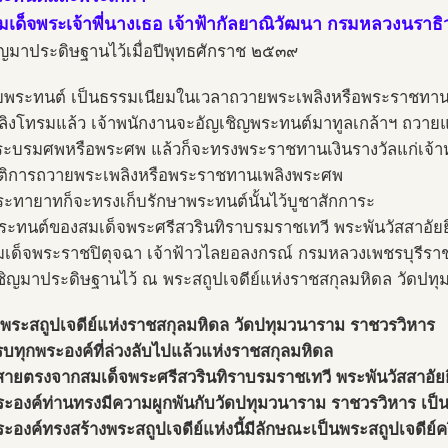
เด็จพระเจ้าพี่นางเธอ เจ้าฟ้ากัลยาณิวัฒนา กรมหลวงนราธ
ิญมาประดิษฐานไว้เมื่อปีพุทธศักราช ๒๕๓๙
บพระทนต์ เป็นธรรมเนียมในเวลาถวายพระเพลิงหรือพระราชทา
เพลิงโทรมแล้ว เจ้าพนักงานจะอัญเชิญพระทนต์มาทูลเกล้าฯ ถวา
ะบรมศพหรือพระศพ แล้วก็จะทรงพระราชทานเงินรางวัลแก่เจ้าหน
ิบัติการถวายพระเพลิงหรือพระราชทานเพลิงพระศพ
ะทายาทก็จะทรงเก็บรักษาพระทนต์นั้นไว้บูชาสักการะ
พระทนต์ของสมเด็จพระศรีสวรินทิราบรมราชเทวี พระพันวัสสาอัยย
เด็จพระราชปิตุจฉา เจ้าฟ้าวไลยอลงกรณ์ กรมหลวงเพชรบุรีราช
ญเชิญมาประดิษฐานไว้ ณ พระสถูปเจดีย์แห่งราชสกุลมหิดล วัดปท
พระสถูปเจดีย์แห่งราชสกุลมหิดล วัดปทุมวนาราม ราชวรวิหาร
รบทุกพระองค์ที่ล่วงลับไปแล้วแห่งราชสกุลมหิดล
ืบสายตรงจากสมเด็จพระศรีสวรินทิราบรมราชเทวี พระพันวัสสาอัยย
ระองค์ท่านทรงมีความผูกพันกับวัดปทุมวนาราม ราชวรวิหาร เป็
องค์ทรงสร้างพระสถูปเจดีย์แห่งนี้มีลักษณะเป็นพระสถูปเจดีย์คร