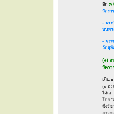
๓ 
อีก
วัดรา
- พระ
บนพระ
- พระ
วัดสุ
(๑) อ
วัดรา
เป็น ๑
(๑ องค
ได้แก่
โดย “ส
ซึ่งรั
อาจกล่