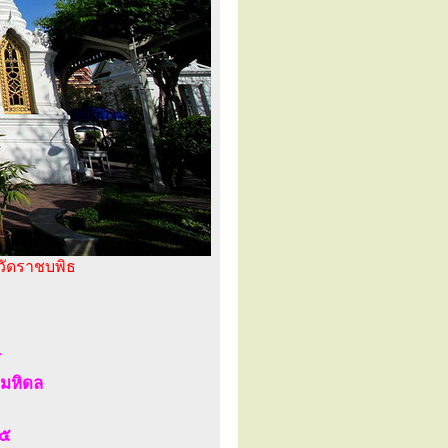
 วัดราชบพิธ
ร
ลมหิดล
 ๕