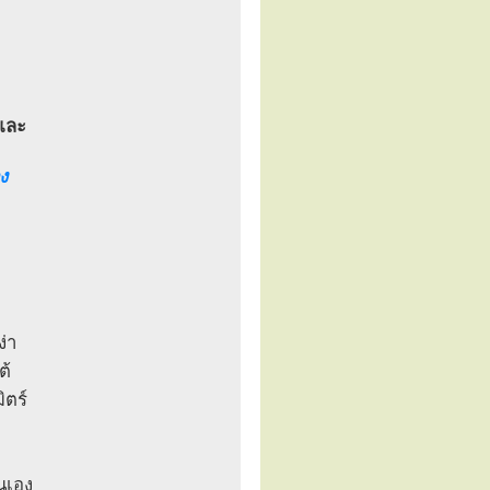
และ
ง
่า
ต้
ิตร์
่นเอง