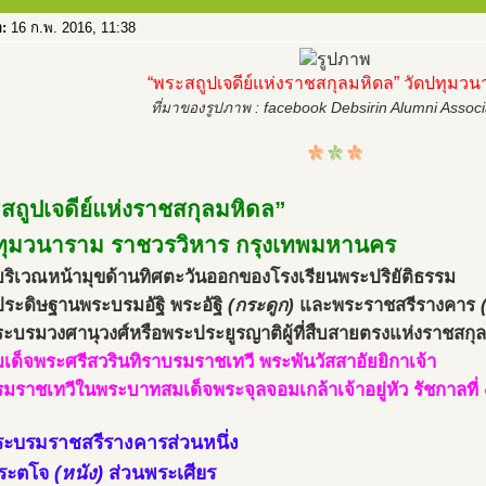
อ:
16 ก.พ. 2016, 11:38
“พระสถูปเจดีย์แห่งราชสกุลมหิดล” วัดปทุมว
ที่มาของรูปภาพ : facebook Debsirin Alumni Associ
สถูปเจดีย์แห่งราชสกุลมหิดล”
ทุมวนาราม ราชวรวิหาร กรุงเทพมหานคร
ู่บริเวณหน้ามุขด้านทิศตะวันออกของโรงเรียนพระปริยัติธรรม
่ประดิษฐานพระบรมอัฐิ พระอัฐิ
(กระดูก)
และพระราชสรีรางคาร
ะบรมวงศานุวงศ์หรือพระประยูรญาติผู้ที่สืบสายตรงแห่งราชสกุ
เด็จพระศรีสวรินทิราบรมราชเทวี พระพันวัสสาอัยยิกาเจ้า
มราชเทวีในพระบาทสมเด็จพระจุลจอมเกล้าเจ้าอยู่หัว รัชกาลที่
ระบรมราชสรีรางคารส่วนหนึ่ง
ระตโจ
(หนัง)
ส่วนพระเศียร