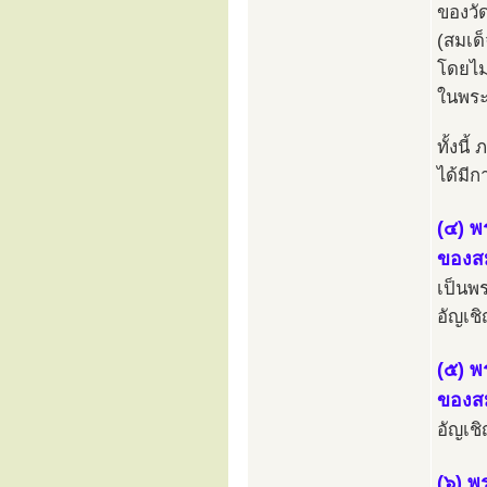
ของวั
(สมเด
โดยไม
ในพระ
ทั้งน
ได้มี
(๔) พ
ของสม
เป็นพร
อัญเช
(๕) พ
ของสม
อัญเช
(๖) พ