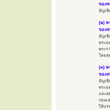
ของพร
อัญเช
(๒) พ
ของสม
อัญเช
พระอง
พระรา
โดยสมเ
(๓) พ
ของสม
อัญเช
พระอง
และสม
ก่อนเ
ให้บร