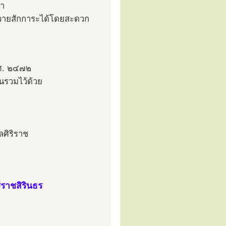
ยา
ถวายสักการะได้โดยสะดวก
.ศ. ๒๔๗๒
นรวมไว้ด้วย
ลศิริราช
ราชสิรินธร