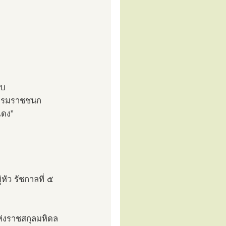
ับ
ะบรมราชชนก
แดง”
ัว รัชกาลที่ ๕
ห่งราชสกุลมหิดล