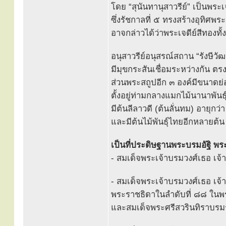
โดย “สุนันทานุสาวรีย์” เป็นพระเจ
ซึ่งรัชกาลที่ ๕ ทรงสร้างอุทิศ
อาจกล่าวได้ว่าพระเจดีย์สีทองทั้
อนุสาวรีย์อนุสรณ์สถาน “รังษีว
มีมุขกระสันเชื่อมระหว่างกัน 
ส่วนพระสถูปอีก ๓ องค์มีขนาดย่
ตั้งอยู่ท่ามกลางแมกไม้นานาพันธุ์
มีต้นลีลาวดี (ต้นลั่นทม) อายุก
และมีต้นไม้พันธุ์ไทยอีกหลายต้น 
เป็นที่ประดิษฐานพระบรมอัฐิ พระ
- สมเด็จพระเจ้าบรมวงศ์เธอ เจ้า
- สมเด็จพระเจ้าบรมวงศ์เธอ เจ้า
พระราชธิดาในลำดับที่ ๘๘ ในพระ
และสมเด็จพระศรีสวรินทิราบรมร