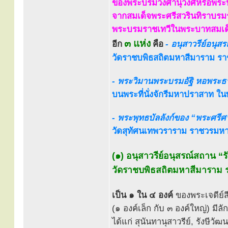
ของพระบรมวงศานุวงศ์หรือพระปร
จากสมเด็จพระศรีสวรินทิราบรมรา
พระบรมราชเทวีในพระบาทสมเด็จพ
๓ แห่ง
อีก
คือ
- อนุสาวรีย์อนุ
วัดราชบพิธสถิตมหาสีมาราม ร
- พระวิมานพระบรมอัฐิ หอพระธ
บนพระที่นั่งจักรีมหาปราสาท 
- พระพุทธบัลลังก์ของ “พระศร
วัดสุทัศนเทพวราราม ราชวรมห
(๑) อนุสาวรีย์อนุสรณ์สถาน “
วัดราชบพิธสถิตมหาสีมาราม 
เป็น ๑ ใน ๔ องค์
ของพระเจดีย์ส
(๑ องค์เล็ก กับ ๓ องค์ใหญ่) มี
ได้แก่ สุนันทานุสาวรีย์, รังษี