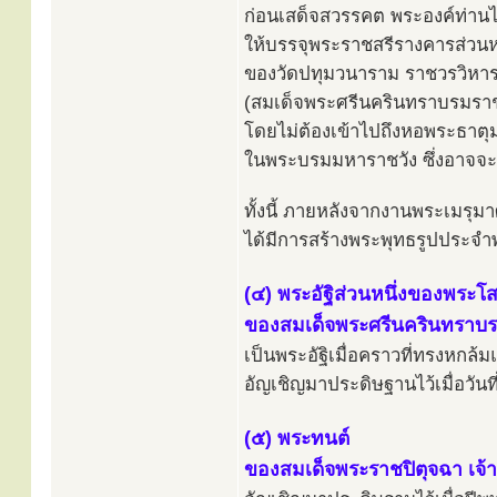
ก่อนเสด็จสวรรคต พระองค์ท่า
ให้บรรจุพระราชสรีรางคารส่วนห
ของวัดปทุมวนาราม ราชวรวิหาร เ
(สมเด็จพระศรีนครินทราบรมราช
โดยไม่ต้องเข้าไปถึงหอพระธาตุ
ในพระบรมมหาราชวัง ซึ่งอาจจะ
ทั้งนี้ ภายหลังจากงานพระเมรุม
ได้มีการสร้างพระพุทธรูปประจ
(๔) พระอัฐิส่วนหนึ่งของพระโ
ของสมเด็จพระศรีนครินทราบร
เป็นพระอัฐิเมื่อคราวที่ทรงหกล้
อัญเชิญมาประดิษฐานไว้เมื่อวัน
(๕) พระทนต์
ของสมเด็จพระราชปิตุจฉา เจ้