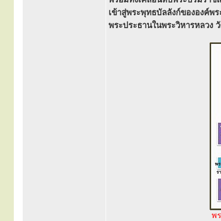
เข้าสู่พระพุทธบัลลังก์ขององค์
พระประธานในพระวิหารหลวง วั
พร