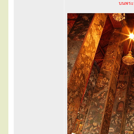
บนพระท