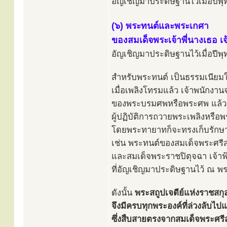
อัญเชิญมาประดิษฐานไว้เมื่อปี
(๖) พระทนต์และพระเกศา
ของสมเด็จพระเจ้าพี่นางเธอ 
อัญเชิญมาประดิษฐานไว้เมื่อปี
สำหรับพระทนต์ เป็นธรรมเนีย
เมื่อเพลิงโทรมแล้ว เจ้าพนักง
ของพระบรมศพหรือพระศพ แล้วก็
ผู้ปฏิบัติการถวายพระเพลิงหรื
โดยพระทายาทก็จะทรงเก็บรักษาพ
เช่น พระทนต์ของสมเด็จพระศรีส
และสมเด็จพระราชปิตุจฉา เจ้า
ที่อัญเชิญมาประดิษฐานไว้ ณ พ
ดังนั้น
พระสถูปเจดีย์แห่งราชสก
จึงมีครบทุกพระองค์ที่ล่วงลับไป
ซึ่งสืบสายตรงจากสมเด็จพระศรีส