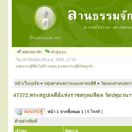
สมัครสมาชิก
เข้าสู่ระบบ
วันเวลาปัจจุบัน 09 ส.ค. 2026, 17:14
แสดงกระทู้ที่ยังไม่มีการตอบ
|
แสดงกระทู้ที่เปิดดูแล้ว
หน้าเว็บบอร์ด
»
กลุ่มศาสนสถานและศาสนพิธี
»
วัดและศาสนสถา
47372.พระสถูปเจดีย์แห่งราชสกุลมหิดล วัดปทุมวน
หน้า
1
จากทั้งหมด
1
[ 6 โพสต์ ]
ตัวอย่างพิมพ์
เจ้าของ
ข้อความ