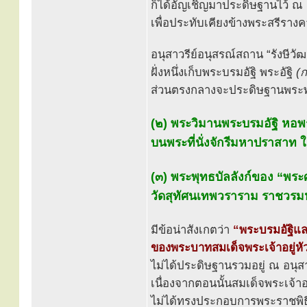
ก็ได้อัญเชิญมาประดิษฐานไว้ ณ อ
เพื่อประทับเคียงข้างพระสรี
อนุสาวรีย์อนุสรณ์สถาน “รังษีวั
ฝั่งหนึ่งเก็บพระบรมอัฐิ พระอัฐิ
(ก
ส่วนตรงกลางจะประดิษฐานพระพ
(๒) พระวิมานพระบรมอัฐิ หอ
บนพระที่นั่งจักรีมหาปราสา
(๓) พระพุทธบัลลังก์ของ “พร
วัดสุทัศนเทพวราราม ราชวรม
มีข้อน่าสังเกตว่า
“พระบรมอัฐิแ
ของพระบาทสมเด็จพระเจ้าอยู่หั
ไม่ได้ประดิษฐานรวมอยู่ ณ อนุสาว
เนื่องจากตอนนั้นสมเด็จพระเจ้าอ
ไม่ได้ทรงประกอบการพระราชพ