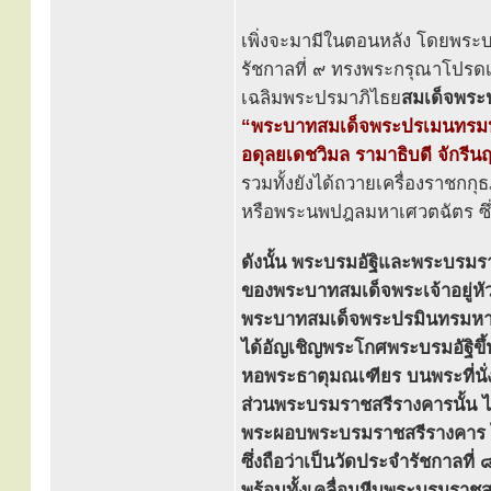
เพิ่งจะมามีในตอนหลัง โดยพระ
รัชกาลที่ ๙ ทรงพระกรุณาโปรดเ
เฉลิมพระปรมาภิไธย
สมเด็จพระ
“พระบาทสมเด็จพระปรเมนทรม
อดุลยเดชวิมล รามาธิบดี จักรีน
รวมทั้งยังได้ถวายเครื่องราชกก
หรือพระนพปฎลมหาเศวตฉัตร ซึ
ดังนั้น พระบรมอัฐิและพระบรม
ของพระบาทสมเด็จพระเจ้าอยู่หั
พระบาทสมเด็จพระปรมินทรมหาภู
ได้อัญเชิญพระโกศพระบรมอัฐิขึ
หอพระธาตุมณเฑียร บนพระที่นั
ส่วนพระบรมราชสรีรางคารนั้น ไ
พระผอบพระบรมราชสรีรางคาร ไ
ซึ่งถือว่าเป็นวัดประจำรัชกาลที่
พร้อมทั้งเคลื่อนหีบพระบรมราช