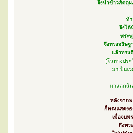
จึงนำข้าวสัตตุผ
ท้า
จึงได
พระพุ
จึงทรงอธิษฐา
แล้วทรงรั
(ในทางประว
มาเป็นเ
มาแลกสินค
หลังจากพร
ก็ทรงแสดงธ
เมื่อจบพ
ถึงพร