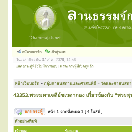
สมัครสมาชิก
เข้าสู่ระบบ
วันเวลาปัจจุบัน 07 ส.ค. 2026, 14:56
แสดงกระทู้ที่ยังไม่มีการตอบ
|
แสดงกระทู้ที่เปิดดูแล้ว
หน้าเว็บบอร์ด
»
กลุ่มศาสนสถานและศาสนพิธี
»
วัดและศาสนสถา
43353.พระมหาเจดีย์ชเวดากอง เกี่ยวข้องกับ “พระพุ
หน้า
1
จากทั้งหมด
1
[ 4 โพสต์ ]
ตัวอย่างพิมพ์
เจ้าของ
ข้อความ