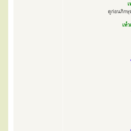
เ
ดูก่อนภิกษุ
เท๎ว