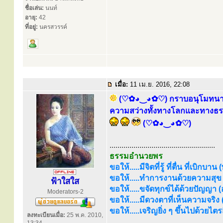
ชื่อเล่น:
นนท์
อายุ:
42
ที่อยู่:
นครสวรรค์
เมื่อ:
11 เม.ย. 2016, 22:08
(♡✿◕‿◕✿♡) กราบอนุโมทนาบุญ
ความสว่างทั้งทางโลกและทางธรรม 
(♡✿◕‿◕✿♡)
.....................................................
ธรรมอำนวยพร
ขอให้.....มีจิตที่รู้ ที่ตื่น ที่เบิกบาน
ขอให้.....ทำการงานด้วยความสุข (
ฟ้าใสใส
ขอให้.....ขจัดทุกข์ได้ด้วยปัญญา (อร
Moderators-2
ขอให้.....มีดวงตาที่เห็นความจริง
ขอให้.....เจริญยิ่ง ๆ ขึ้นไปด้วยไ
ลงทะเบียนเมื่อ:
25 พ.ค. 2010,