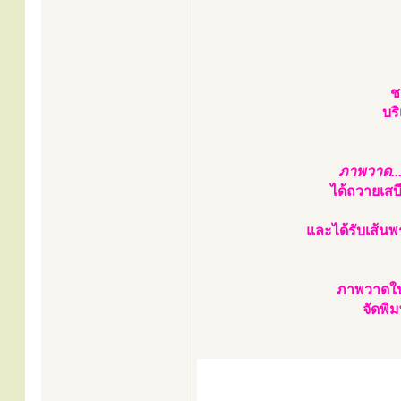
ช
บร
ภาพวาด..
ได้ถวายเสบ
และได้รับเส้นพ
ภาพวาดใน
จัดพิ