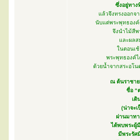
ซึ่งอยู่ทา
แล้วจึงทรงออกจา
นับแต่พระพุทธองค์
จึงนำไม้สี
และผลสม
ในตอนเช้า
พระพุทธองค์ได
ด้วยน้ำจากสระอโนด
ณ ต้นราชายตน
ชื่อ 
เด
(น่าจะเ
ผ่านมาทาง
ได้พบพระผู
มีพระรัศม