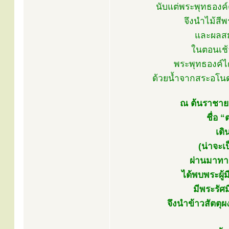
นับแต่พระพุทธองค์
จึงนำไม้สี
และผลสม
ในตอนเช้า
พระพุทธองค์ได
ด้วยน้ำจากสระอโนด
ณ ต้นราชายตน
ชื่อ 
เด
(น่าจะเ
ผ่านมาทาง
ได้พบพระผู
มีพระรัศม
จึงนำข้าวสัตตุผ