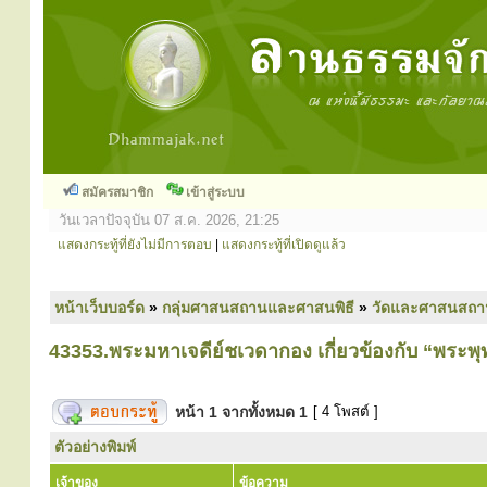
สมัครสมาชิก
เข้าสู่ระบบ
วันเวลาปัจจุบัน 07 ส.ค. 2026, 21:25
แสดงกระทู้ที่ยังไม่มีการตอบ
|
แสดงกระทู้ที่เปิดดูแล้ว
หน้าเว็บบอร์ด
»
กลุ่มศาสนสถานและศาสนพิธี
»
วัดและศาสนสถา
43353.พระมหาเจดีย์ชเวดากอง เกี่ยวข้องกับ “พระพุ
หน้า
1
จากทั้งหมด
1
[ 4 โพสต์ ]
ตัวอย่างพิมพ์
เจ้าของ
ข้อความ