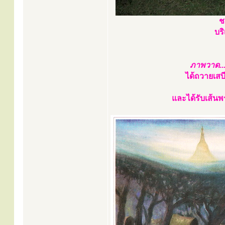
ช
บร
ภาพวาด..
ได้ถวายเสบ
และได้รับเส้นพ