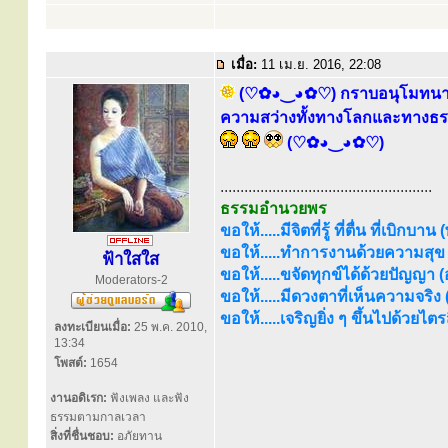
เมื่อ:
11 เม.ย. 2016, 22:08
(♡✿◕‿◕✿♡) กราบอนุโมทนาบุญ
ความสว่างทั้งทางโลกและทางธรรม 
(♡✿◕‿◕✿♡)
.....................................................
ธรรมอำนวยพร
ขอให้.....มีจิตที่รู้ ที่ตื่น ที่เบิกบาน
ขอให้.....ทำการงานด้วยความสุข (
ฟ้าใสใส
ขอให้.....ขจัดทุกข์ได้ด้วยปัญญา (อร
Moderators-2
ขอให้.....มีดวงตาที่เห็นความจริง
ขอให้.....เจริญยิ่ง ๆ ขึ้นไปด้วยไ
ลงทะเบียนเมื่อ:
25 พ.ค. 2010,
13:34
โพสต์:
1654
งานอดิเรก:
ฟังเพลง และฟัง
ธรรมตามกาลเวลา
สิ่งที่ชื่นชอบ:
อภัยทาน