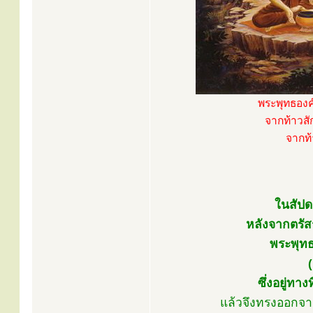
พระพุทธองค
จากท้าวส
จากท้
ในสัปดา
หลังจากตรัส
พระพุทธ
ซึ่งอยู่ทา
แล้วจึงทรงออกจา