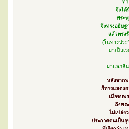
ท้า
จึงได
พระพุ
จึงทรงอธิษฐา
แล้วทรงรั
(ในทางประว
มาเป็นเ
มาแลกสินค
หลังจากพร
ก็ทรงแสดงธ
เมื่อจบพ
ถึงพร
ไม่เปล่ง
ประกาศตนเป็นอุ
ที่เรียกว่า 