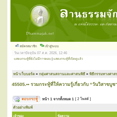
สมัครสมาชิก
เข้าสู่ระบบ
วันเวลาปัจจุบัน 07 ส.ค. 2026, 12:46
แสดงกระทู้ที่ยังไม่มีการตอบ
|
แสดงกระทู้ที่เปิดดูแล้ว
หน้าเว็บบอร์ด
»
กลุ่มศาสนสถานและศาสนพิธี
»
พิธีกรรมทางศาส
45505.•• รวมกระทู้ที่ให้ความรู้เกี่ยวกับ “วันวิสาขบูชา
หน้า
1
จากทั้งหมด
1
[ 2 โพสต์ ]
ตัวอย่างพิมพ์
เจ้าของ
ข้อความ