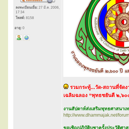
ลงทะเบียนเมื่อ:
27 มี.ค. 2006,
17:34
โพสต์:
8158
อายุ:
0
รวมกระทู้...วัด-สถานที่จั
เฉลิมฉลอง “พุทธชยันตี ๒,๖๐๐ 
งานสัปดาห์ส่งเสริมพุทธศาสนาเ
http://www.dhammajak.net/foru
ขอเชิญปฏิบัติบูชาครั้งประวัติศ