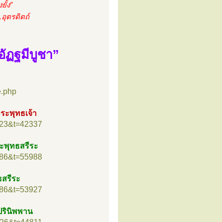
ั้ง”
.อุตรดิตถ์
นอัฏฐมีบูชา”
e.php
ระพุทธเจ้า
=23&t=42337
พุทธสรีระ
=86&t=55988
ธสรีระ
=86&t=53927
ปรินิพพาน