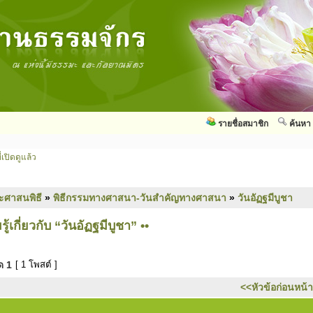
รายชื่อสมาชิก
ค้นหา
่เปิดดูแล้ว
ะศาสนพิธี
»
พิธีกรรมทางศาสนา-วันสำคัญทางศาสนา
»
วันอัฏฐมีบูชา
้เกี่ยวกับ “วันอัฏฐมีบูชา” ••
มด
1
[ 1 โพสต์ ]
<<หัวข้อก่อนหน้า