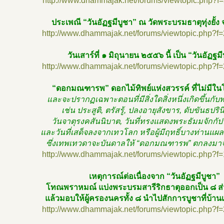
http://www.dhammajak.net/forums/viewtopic.php?f
ประเพณี “วันอัฏฐมีบูชา” ณ วัดพระบรมธาตุทุ่งยั้ง จ
http://www.dhammajak.net/forums/viewtopic.php?f
วันเสาร์ที่ ๑ มิถุนายน ๒๕๕๖ นี้ เป็น “วันอัฏฐม
http://www.dhammajak.net/forums/viewtopic.php?f
“ดอกมณฑารพ” ดอกไม้ทิพย์แห่งสวรรค์ ที่ไม่มีใน
และจะปรากฏเฉพาะตอนที่มีสิ่งใดสิ่งหนึ่งเกิดขึ้นกับ
เช่น ประสูติ, ตรัสรู้, ปลงอายุสังขาร, ดับขันธปริ
วันจาตุรงคสันนิบาต, วันที่ทรงแสดงพระธัมมจักกัป
และวันที่เสด็จลงจากเทวโลก หรือผู้มีฤทธิ์บางท่านแผลง
ซึ่งเทพเทวดาจะบันดาลให้ “ดอกมณฑารพ” ตกลงม
http://www.dhammajak.net/forums/viewtopic.php?f
เหตุการณ์ต่อเนื่องจาก “วันอัฏฐมีบูชา”
โทณพราหมณ์ แบ่งพระบรมสารีริกธาตุออกเป็น ๘ ส่ว
แล้วมอบให้ผู้ครองนครทั้ง ๘ นำไปสักการบูชาที่บ้า
http://www.dhammajak.net/forums/viewtopic.php?f