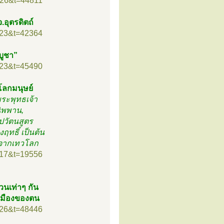
=26&t=44811
.อุตรดิตถ์
=23&t=42364
ีบูชา”
=23&t=45490
โลกมนุษย์
พระพุทธเจ้า
นิพพาน,
ปวัตนสูตร
ฤทธิ์ เป็นต้น
าจากเทวโลก
=17&t=19556
นเท่าๆ กัน
นเมืองของตน
=26&t=48446