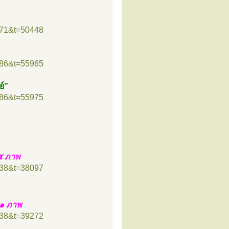
=71&t=50448
=86&t=55965
ย์”
=86&t=55975
๕ ภาพ
=38&t=38097
๘๑ ภาพ
=38&t=39272