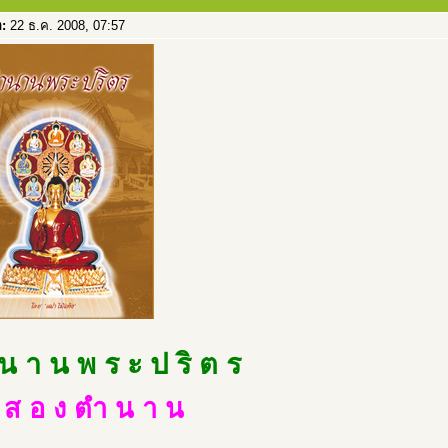
อ:
22 ธ.ค. 2008, 07:57
น า น พ ร ะ ป ริ ต ร
บ ส อ ง ตำ น า น