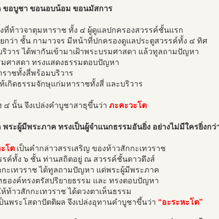
า ขอบูชา ขอนอบน้อม ขอนมัสการ
รั้งที่ท้าวจาตุมหาราช ทั้ง ๔ ผู้ดูแลปกครองสวรรค์ชั้นแรก
เรียกว่า ชั้น กามาวจร มีหน้าที่ปกครองดูแลประตูสวรรค์ทั้ง ๔ ทิศ
บริวาร ได้พากันเข้ามาเฝ้าพระบรมศาสดา แล้วทูลถามปัญหา
รมศาสดา ทรงแสดงธรรมตอบปัญหา
ราชทั้งสี่พร้อมบริวาร
ห้เกิดธรรมจักษุแก่มหาราชทั้งสี่ และบริวาร
ง ๔ นั้น จึงเปล่งคำบูชาสาธุขึ้นว่า
ภะคะวะโต
 พระผู้มีพระภาค ทรงเป็นผู้จำแนกธรรมอันยิ่ง อย่างไม่มีใครยิ่งกว่
หะโต
เป็นคำกล่าวสรรเสริญ ของท้าวสักกะเทวราช
รรค์ทั้ง ๖ ชั้น ท่านสถิตอยู่ ณ สวรรค์ชั้นดาวดึงส์
ักกะเทวราช ได้ทูลถามปัญหา แด่พระผู้มีพระภาค
ทธองค์ทรงตรัสปริยายธรรม และ ทรงตอบปัญหา
ห้ท้าวสักกะเทวราช ได้ดวงตาเห็นธรรม
ป็นพระโสดาปัตติผล จึงเปล่งอุทานคำบูชาขึ้นว่า
“อะระหะโต”