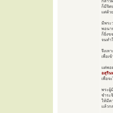
กล่าวฝ
ก็มีจ
แต่ด้
มีพระว
พอนานว
ก็ยิ่ง
จนทำให
จึงเหา
เพื่อเ
แต่พอม
อสุริน
เพื่อ
พระผู
ชำระจ
ให้มีค
แล้วก