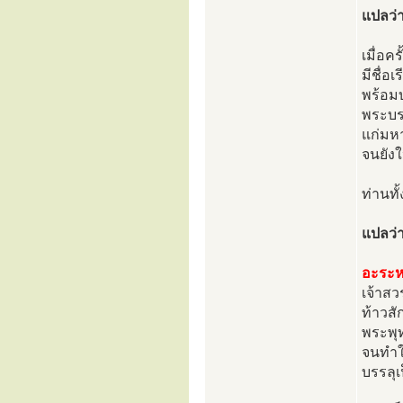
แปลว่
เมื่อค
มีชื่อ
พร้อม
พระบ
แก่มหา
จนยังใ
ท่านทั้
แปลว่า
อะระ
เจ้าสว
ท้าวส
พระพุ
จนทำใ
บรรลุเ