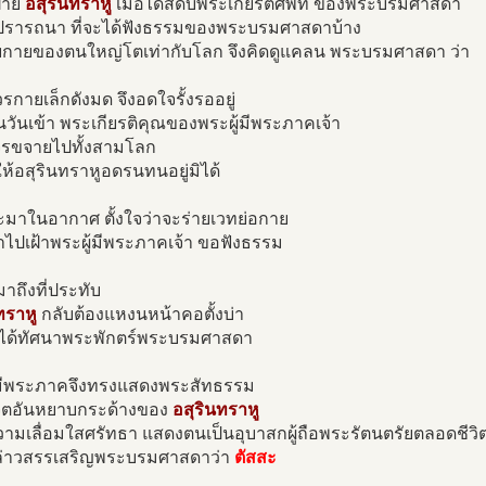
่าย
อสุรินทราหู
เมื่อได้สดับพระเกียรติศัพท์ ของพระบรมศาสดา
ิตปรารถนา ที่จะได้ฟังธรรมของพระบรมศาสดาบ้าง
วยกายของตนใหญ่โตเท่ากับโลก จึงคิดดูแคลน พระบรมศาสดา ว่า
รกายเล็กดังมด จึงอดใจรั้งรออยู่
ันเข้า พระเกียรติคุณของพระผู้มีพระภาคเจ้า
ขจรขจายไปทั้งสามโลก
้อสุรินทราหูอดรนทนอยู่มิได้
ะมาในอากาศ ตั้งใจว่าจะร่ายเวทย่อกาย
ข้าไปเฝ้าพระผู้มีพระภาคเจ้า ขอฟังธรรม
าถึงที่ประทับ
ทราหู
กลับต้องแหงนหน้าคอตั้งบ่า
จะได้ทัศนาพระพักตร์พระบรมศาสดา
้มีพระภาคจึงทรงแสดงพระสัทธรรม
ิตอันหยาบกระด้างของ
อสุรินทราหู
วามเลื่อมใสศรัทธา แสดงตนเป็นอุบาสกผู้ถือพระรัตนตรัยตลอดชีวิ
ล่าวสรรเสริญพระบรมศาสดาว่า
ตัสสะ