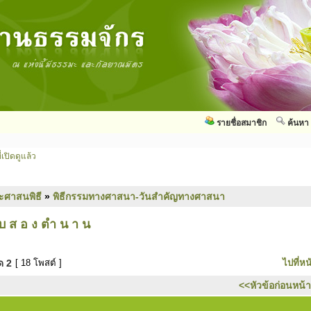
รายชื่อสมาชิก
ค้นหา
่เปิดดูแล้ว
ะศาสนพิธี
»
พิธีกรรมทางศาสนา-วันสำคัญทางศาสนา
บ ส อ ง ตำ น า น
มด
2
[ 18 โพสต์ ]
ไปที่หน
<<หัวข้อก่อนหน้า