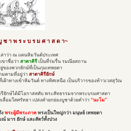
ู ช า พ ร ะ บ ร ม ศ า ส ด า~
องเล่าว่า ณ แดนหิมวันต์ประเทศ
กเขาชื่อว่า
สาตาคิรี
เป็นที่ร่มรื่น รมณียสถาน
่อยู่ของพวกยักษ์ที่เป็นภุมเทพยดา
ามตามที่อยู่ว่า
สาตาคิรียักษ์
ที่เฝ้าทางเข้าหิมวันต์ ทางทิศเหนือ เป็นบริวารของท้าวเวสสุวัณ
ิรียักษ์ได้มีโอกาสสดับ พระสัทธรรมจากพระบรมศาสดา
ตเลื่อมใสศรัทธา เปล่งคำยกย่องบูชาด้วยคำว่า
“นะโม”
ึง
พระผู้มีพระภาค
ทรงเป็นใหญ่กว่า มนุษย์ เทพยดา
์ มาร ยักษ์ และสัตว์ทั้งปวง