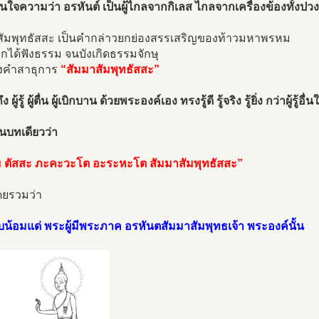
นใจความว่า อรหันต์ เป็นผู้ไกลจากกิเลส ไกลจากเครื่องข้องทั้งปวง
สัมพุทธัสสะ เป็นคำกล่าวยกย่องสรรเสริญของท้าวมหาพรหม
กได้ฟังธรรม จนบังเกิดธรรมจักษุ
ล่งคำสาธุการ
“สัมมาสัมพุทธัสสะ”
ผู้รู้ ผู้ตื่น ผู้เบิกบาน ด้วยพระองค์เอง ทรงรู้ดี รู้จริง รู้ยิ่ง กว่าผู้รู้อื่น
นบทเดียวว่า
 ตัสสะ ภะคะวะโต อะระหะโต สัมมาสัมพุทธัสสะ”
ยรวมว่า
้อมแด่ พระผู้มีพระภาค อรหันตสัมมาสัมพุทธเจ้า พระองค์นั้น