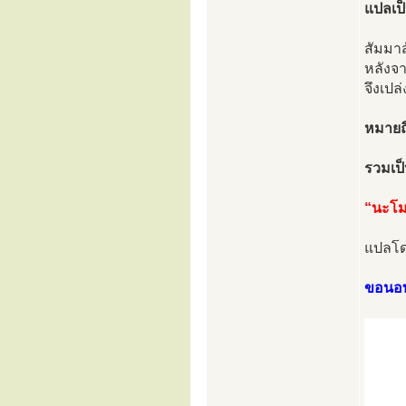
แปลเป็
สัมมา
หลังจา
จึงเป
หมายถึง 
รวมเป็
“นะโม
แปลโด
ขอนอบน