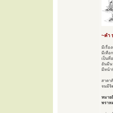
~คำ บ
มีเรื่
มีเทือ
เป็นที
อันมีน
มีหน้า
สาตาค
จนมีจิ
หมายถ
พราหมณ