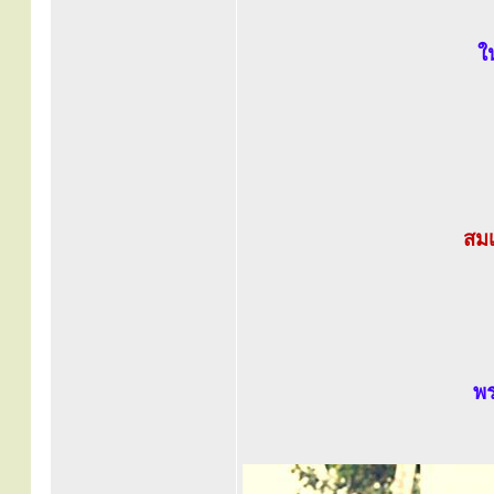
ใ
สมเ
พร