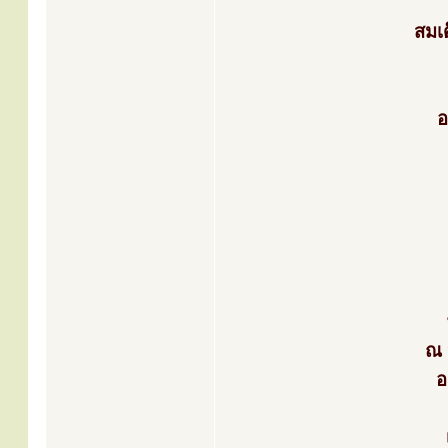
สมเ
อ
ณ 
อ