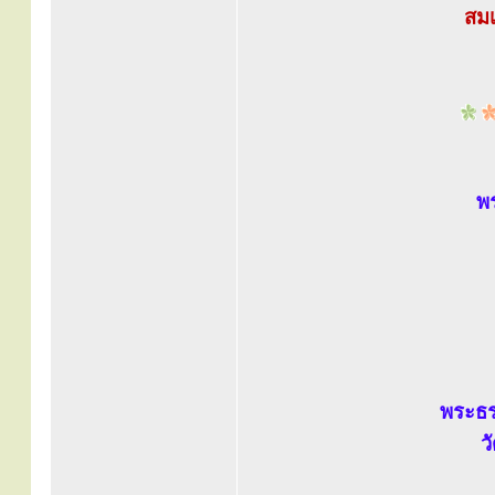
สมเ
พร
พระธร
ว