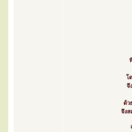
ท
โด
จ
ด้ว
จึงส