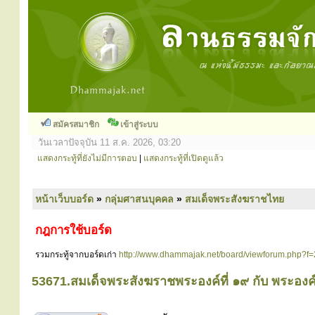
สมัครสมาชิก
เข้าสู่ระบบ
วันเวลาปัจจุบัน 11 ส.ค. 2026, 03:20
แสดงกระทู้ที่ยังไม่มีการตอบ
|
แสดงกระทู้ที่เปิดดูแล้ว
หน้าเว็บบอร์ด
»
กลุ่มศาสนบุคคล
»
สมเด็จพระสังฆราชไทย
กฎการใช้บอร์ด
รวมกระทู้จากบอร์ดเก่า
http://www.dhammajak.net/board/viewforum.php?f
53671.สมเด็จพระสังฆราชพระองค์ที่ ๑๙ กับ พระองค์