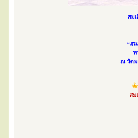
สมเ
“สม
ท
ณ วัดพ
สมเ