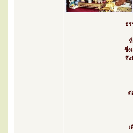
ธร
ท
ซึ่
จึ
ต
เ