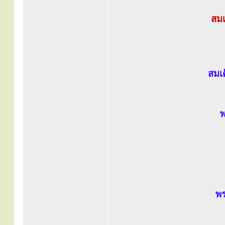
สมเ
สมเ
พ
พร