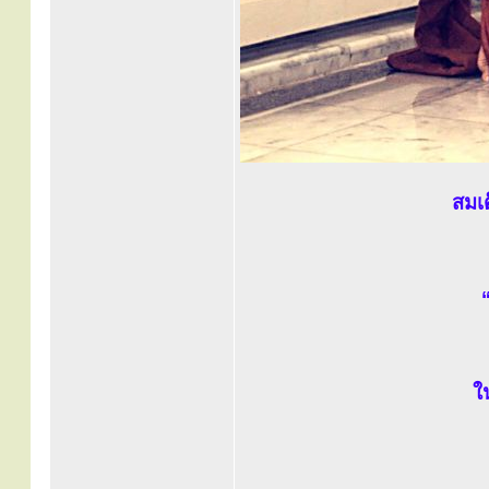
สมเ
ใ