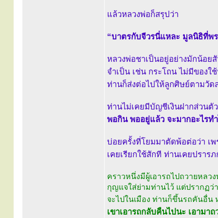
แล้วหลวงพ่อก็สรุปว่า
“บาตรกับจีวรนี่แหละ มูลนิธิที่พ
หลวงพ่อชาเป็นอยู่อย่างมักน้อย
จำเป็น เช่น กระโถน ไม่มีของใช้
ท่านก็ส่งต่อไปให้ลูกศิษย์ตามว
ท่านไม่เคยมีบัญชีเงินฝากส่วนต
พอกิน พออยู่แล้ว จะมากอะไรทำไ
บ่อยครั้งที่โยมมาตัดพ้อต่อว่า 
เคยเรียกใช้สักที ท่านเคยปรารภก
คราวหนึ่งมีผู้เอารถไปถวายหลวงพ
กุญแจใส่ย่ามท่านไว้ แต่ปรากฏว่
จะไปในเมือง ท่านก็ขึ้นรถคันอื่น
เขาเอารถกลับคืนไปนะ เอามาถวายข