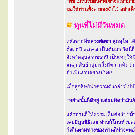
“ผมไม่รับรถยนต์ที่เขาจะเอามาถวา
ขอให้ท่านทั้งลายจงจำไว้ อย่า
ทุนที่ไม่มีวันหมด
หลังจากที่
หลวงพ่อชา สุภทฺโท
ได้
ตั้งแต่ปี ๒๔๙๗ เป็นต้นมา วัดนี้
จังหวัดอุบลราชธานี เป็นเหตุให้ม
จนลูกศิษย์กลุ่มหนึ่งมีความคิดว
ดำเนินงานอย่างมั่นคง
เมื่อลูกศิษย์นำความดังกล่าวไป
“อย่างนั้นก็ดีอยู่ แต่ผมคิดว่ามันย
แล้วท่านก็ให้ความเห็นต่อว่า
“ถ้
เคยมีมูลนิธิเลย ท่านก็โกนหัวปล
ก็เดินตามทางของท่านก็น่าจะพ