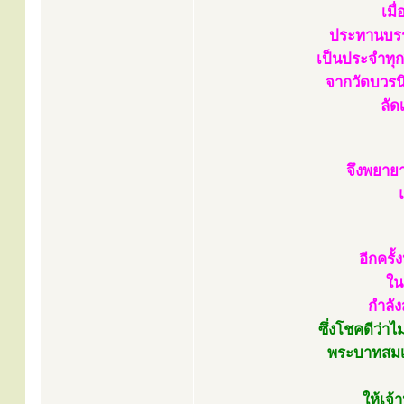
เมื
ประทานบรร
เป็นประจำทุก
จากวัดบวรนิ
ลัด
จึงพยาย
อีกครั
ใน
กำลั
ซึ่งโชคดีว่าไ
พระบาทสมเด
ให้เจ