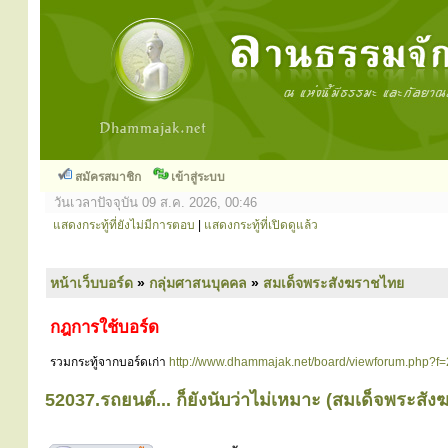
สมัครสมาชิก
เข้าสู่ระบบ
วันเวลาปัจจุบัน 09 ส.ค. 2026, 00:46
แสดงกระทู้ที่ยังไม่มีการตอบ
|
แสดงกระทู้ที่เปิดดูแล้ว
หน้าเว็บบอร์ด
»
กลุ่มศาสนบุคคล
»
สมเด็จพระสังฆราชไทย
กฎการใช้บอร์ด
รวมกระทู้จากบอร์ดเก่า
http://www.dhammajak.net/board/viewforum.php?f
52037.รถยนต์... ก็ยังนับว่าไม่เหมาะ (สมเด็จพระสัง