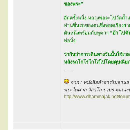
ของพระ”
อีกครั้งหนึ่ง หลวงพ่อจะไปวัดถ้ำแ
ท่านขึ้นรถของตนซึ่งจอดเรียงรายอย
คันหนึ่งพร้อมกับพูดว่า
“อ้า ไปคั
พ่อนั่ง
ว่ากันว่าการเดินทางวันนั้นใช้
หลังรถโกโรโกโสไปโดยดุษณีย
........
จาก : หนังสือลำธารริมลานธ
พระไพศาล วิสาโล รวบรวมและเร
http://www.dhammajak.net/foru