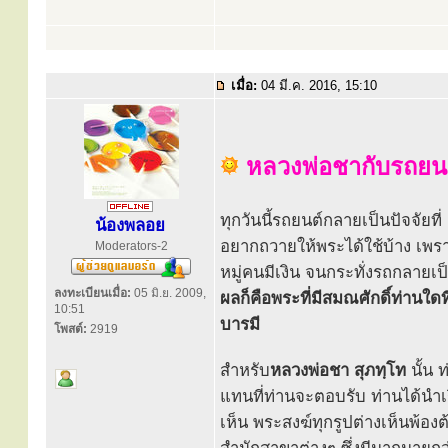
เมื่อ:
04 มี.ค. 2016, 15:10
หลวงพ่อชากับรถยน
ทุกวันนี้รถยนต์กลายเป็นปัจจัยท
น้องพลอย
อยากถวายให้พระได้ใช้บ้าง เพราะ
Moderators-2
หมู่คนมีเงิน จนกระทั่งรถกลายเ
ลงทะเบียนเมื่อ:
05 มิ.ย. 2009,
ผลก็คือพระที่มีสมณศักดิ์ท่านใด
10:51
บารมี
โพสต์:
2919
สำหรับ
หลวงพ่อชา สุภทฺโท
นั้น 
แทนที่ท่านจะตอบรับ ท่านได้นำเร
เห็น พระสงฆ์ทุกรูปต่างเห็นพ้อง