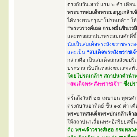
ตรงกับวันเสาร์ แรม ๒ ค่ำ เดือ
พระบาทสมเด็จพระมงกุฎเกล้าเจ้าอ
ได้ทรงพระกรุณาโปรดเกล้าฯ ให้
“พระวรวงศ์เธอ กรมหมื่นชินวรสิร
และทรงสถาปนาพระสมณศักดิ์ขึ้
นับเป็นสมเด็จพระสังฆราชพระองค
และเป็น
“สมเด็จพระสังฆราชเจ้
กล่าวคือ เป็นสมเด็จสกลสังฆป
ประธานาธิบดีแห่งสงฆมณฑลทั
โดยโปรดเกล้าฯ สถาปนาคำนำพระ
“สมเด็จพระสังฆราชเจ้า”
ซึ่งป
ครั้นถึงวันที่ ๒๕ เมษายน พุทธ
ตรงกับวันอาทิตย์ ขึ้น ๑๔ ค่ำ 
พระบาทสมเด็จพระปกเกล้าเจ้าอยู่
ให้สถาปนาเลื่อนพระอิสริยยศขึ้
คือ
พระเจ้าวรวงศ์เธอ กรมหลวงช