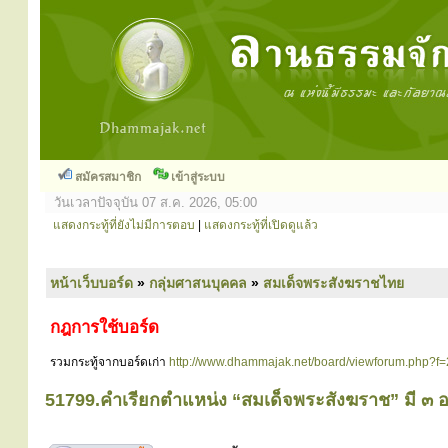
สมัครสมาชิก
เข้าสู่ระบบ
วันเวลาปัจจุบัน 07 ส.ค. 2026, 05:00
แสดงกระทู้ที่ยังไม่มีการตอบ
|
แสดงกระทู้ที่เปิดดูแล้ว
หน้าเว็บบอร์ด
»
กลุ่มศาสนบุคคล
»
สมเด็จพระสังฆราชไทย
กฎการใช้บอร์ด
รวมกระทู้จากบอร์ดเก่า
http://www.dhammajak.net/board/viewforum.php?f
51799.คำเรียกตำแหน่ง “สมเด็จพระสังฆราช” มี ๓ 