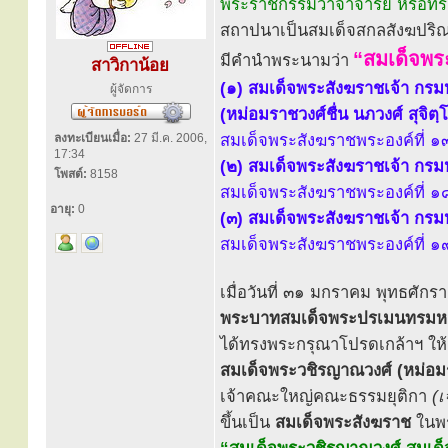
พระราชกรรมวาจาจารย์ หรือทร
สถาปนาเป็นสมเด็จสกลสังฆปริ
“สมเด็จพร
มีคำนำพระนามว่า
สาวิกาน้อย
(๑) สมเด็จพระสังฆราชเจ้า กร
ผู้จัดการ
(หม่อมราชวงศ์ชื่น นภวงศ์ สุจิตฺ
ลงทะเบียนเมื่อ:
27 มี.ค. 2006,
สมเด็จพระสังฆราชพระองค์ที่ ๑๓
17:34
(๒) สมเด็จพระสังฆราชเจ้า กร
โพสต์:
8158
สมเด็จพระสังฆราชพระองค์ที่ ๑๘
อายุ:
0
(๓) สมเด็จพระสังฆราชเจ้า กรม
สมเด็จพระสังฆราชพระองค์ที่ ๑๙
เมื่อวันที่ ๓๑ มกราคม พุทธศั
พระบาทสมเด็จพระปรเมนทรมหาอ
ได้ทรงพระกรุณาโปรดเกล้าฯ ให
สมเด็จพระวชิรญาณวงศ์ (หม่อมรา
เจ้าคณะใหญ่คณะธรรมยุติกา
(
ขึ้นเป็น
สมเด็จพระสังฆราช
ในพร