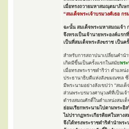
เมื่อทรงถวายมหาสมณุตมาภิเษก
“สมเด็จพระเจ้าบรมวงศ์เธอ กร
ฉะนั้น สมเด็จพระมหาสมณเจ้า 
จึงทรงเป็นเจ้านายพระองค์แรกท
เป็นที่สมเด็จพระสังฆราช เป็น
สำหรับการสถาปนาเปลี่ยนคำน
เกิดมีขึ้นเป็นครั้งแรกในสมัย
พระบ
เมื่อทรงพระราชดำริว่า ตำแหน
ประธานาธิบดีแห่งสังฆมณฑล ซึ่
มีพระนามอย่างสังเขปว่า “สมเด
ส่วนพระบรมวงศานุวงศ์ที่เป็นเจ
ดำรงสมณศักดิ์ในตำแหน่งสมเด็
ย่อมเรียกพระนามไปตามพระอิส
ไม่ปรากฏพระเกียรติยศในทางสม
จึงได้ทรงพระราชดำริคำนำพระนา