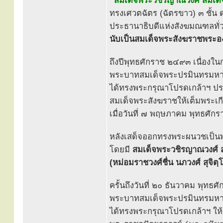
“สมเด็จพระวชิรญาณวงศ์ สมเด
ทรงเศวตฉัตร (ฉัตรขาว) ๓ ชั้
ประธานาธิบดีแห่งสังฆมณฑลทั
นับเป็นสมเด็จพระสังฆราชพระองค
ถึงปีพุทธศักราช ๒๔๙๓ เนื่องใ
พระบาทสมเด็จพระปรมินทรมหาภู
ได้ทรงพระกรุณาโปรดเกล้าฯ 
สมเด็จพระสังฆราชให้เต็มพระเ
เมื่อวันที่ ๗ พฤษภาคม พุทธศั
หลังเสด็จออกทรงพระผนวชเป็นพ
โดยมี
สมเด็จพระวชิรญาณวงศ์ 
(หม่อมราชวงศ์ชื่น นภวงศ์ สุจิตฺ
ครั้นถึงวันที่ ๒๐ ธันวาคม พุท
พระบาทสมเด็จพระปรมินทรมหาภู
ได้ทรงพระกรุณาโปรดเกล้าฯ ให