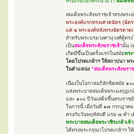
หรือเรียกอีกพระนามว่า
สมเด็จพ
สมเด็จพระสังฆราชเจ้าทรงพระยศ
พระองค์แรกทรงเศวตฉัตร (ฉัตรข
แต่ ๒ พระองค์หลังทรงฉัตรตาดเ
สำหรับพระบรมวงศานุวงศ์ผู้ทรง
เป็น
สมเด็จพระสังฆราชเจ้า
นั้น 
เกิดมีขึ้นเป็นครั้งแรกในสมัย
พระบ
โดยโปรดเกล้าฯ ให้สถาปนา พระเจ
ในตำแหน่ง
“สมเด็จพระสังฆราช
เนื่องในโอกาสอภิลักขิตสมัย ๑๐
แห่งพระบาทสมเด็จพระมงกุฎเกล้าเ
และ ๑๐๐ ปีวันเสด็จขึ้นทรงราชย์
ในการนี้ เมื่อวันที่ ๑๗ กรกฎา
ตรงกับวันพฤหัสบดี แรม ๗ ค่ำ 
พระบาทสมเด็จพระวชิรเกล้าเจ้าอย
ได้ทรงพระกรุณาโปรดเกล้าฯ ให้