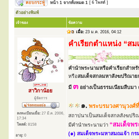
หน้า
1
จากทั้งหมด
1
[ 6 โพสต์ ]
ตัวอย่างพิมพ์
เจ้าของ
ข้อความ
เมื่อ:
23 ม.ค. 2016, 04:12
คำเรียกตำแหน่ง “สมเ
คำนำพระนามหรือคำเรียกสำหรั
หรือ
สมเด็จสกลมหาสังฆปริณาย
๓
มี
อย่างเป็นธรรมเนียมสืบมา ดั
สาวิกาน้อย
ผู้จัดการ
๑.
พระบรมวงศานุวงศ์ที่
ลงทะเบียนเมื่อ:
27 มี.ค. 2006,
สถาปนาเป็นสมเด็จสกลสังฆปริ
17:34
“สมเด็จพ
มีคำนำพระนามว่า
โพสต์:
8158
(๑) สมเด็จพระมหาสมณเจ้า กร
อายุ:
0