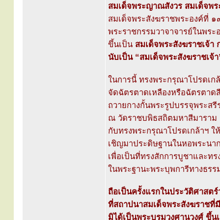
สมเด็จพระญาณสังวร สมเด็จพระ
สมเด็จพระสังฆราชพระองค์ที่ ๑๙
พระราชกรรมวาจาจารย์ในพระองค
ขึ้นเป็น
สมเด็จพระสังฆราชเจ้า
นับเป็น “สมเด็จพระสังฆราชเจ้า”
ในการนี้ ทรงพระกรุณาโปรดเกล้
จัดฉัตรตาดเหลืองหรือฉัตรตาดสี
ถวายกางกั้นพระรูปบรรจุพระสร
ณ วัดราชบพิธสถิตมหาสีมาราม 
กับทรงพระกรุณาโปรดเกล้าฯ ให
เชิญมาประดิษฐานในหอพระนาก
เพื่อเป็นที่ทรงสักการบูชาและ
ในพระฐานะพระบุพการีทางธรร
ถือเป็นครั้งแรกในประวัติศาสต
ที่สถาปนาสมเด็จพระสังฆราชที่ม
มิได้เป็นพระบรมวงศานุวงศ์ ขึ้