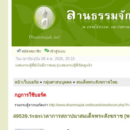
สมัครสมาชิก
เข้าสู่ระบบ
วันเวลาปัจจุบัน 08 ส.ค. 2026, 20:10
แสดงกระทู้ที่ยังไม่มีการตอบ
|
แสดงกระทู้ที่เปิดดูแล้ว
หน้าเว็บบอร์ด
»
กลุ่มศาสนบุคคล
»
สมเด็จพระสังฆราชไทย
กฎการใช้บอร์ด
รวมกระทู้จากบอร์ดเก่า
http://www.dhammajak.net/board/viewforum.php?f
49539.ระยะเวลาการสถาปนาสมเด็จพระสังฆราช (พร