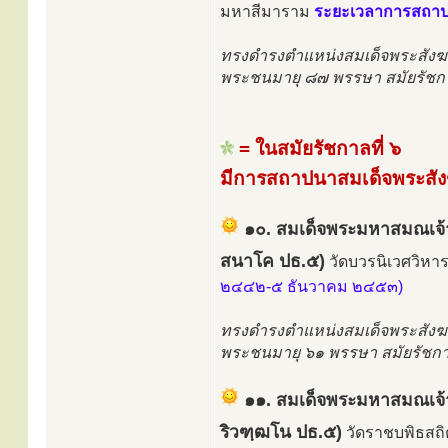
มหาสีมาราม
ระยะเวลาการสถาปน
ทรงดำรงตำแหน่งสมเด็จพระสังฆ
พระชนมายุ ๘๗ พรรษา สมัยรัชกา
= ในสมัยรัชกาลที่ ๖
มีการสถาปนาสมเด็จพระสัง
๑๐. สมเด็จพระมหาสมณเจ้
สนาโค ปธ.๕)
วัดบวรนิเวศวิหา
๒๔๔๒-๕ ธันวาคม ๒๔๕๓)
ทรงดำรงตำแหน่งสมเด็จพระสังฆ
พระชนมายุ ๖๑ พรรษา สมัยรัชกาล
๑๑. สมเด็จพระมหาสมณเจ้า 
ริวฑฺฒโน ปธ.๕)
วัดราชบพิธสถ