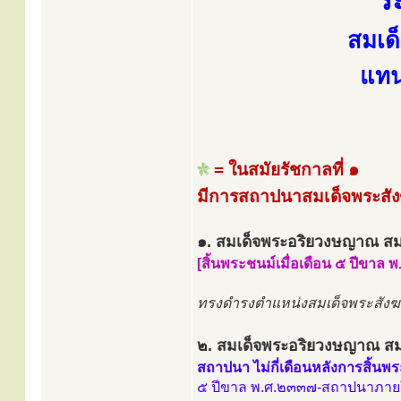
ร
สมเด
แทน
= ในสมัยรัชกาลที่ ๑
มีการสถาปนาสมเด็จพระสัง
๑. สมเด็จพระอริยวงษญาณ สมเ
[สิ้นพระชนม์เมื่อเดือน ๕ ปีขาล 
ทรงดำรงตำแหน่งสมเด็จพระสังฆร
๒. สมเด็จพระอริยวงษญาณ สมเ
สถาปนา ไม่กี่เดือนหลังการสิ้น
๕ ปีขาล พ.ศ.๒๓๓๗-สถาปนาภาย