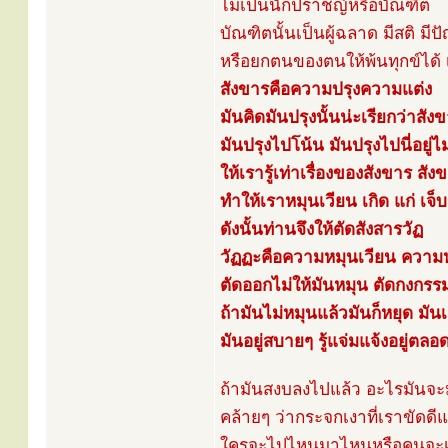
ไม่เป็นนักปราชญ์หรือบัณฑิต
บัณฑิตนั้นเป็นผู้ฉลาด มีสติ 
หรือยกตนของตนให้พ้นทุกข์ได้ เ
สังขารคือความปรุงความแต่ง
มันคิดมันปรุงนั้นน่ะเรียกว่าสัง
มันปรุงไปโน้น มันปรุงไปนี่อยู่ไ
ให้เรารู้เท่าเรื่องของสังขาร สั
ทำให้เราหมุนเวียน เกิด แก่ เจ็
ดังนั้นท่านจึงให้ตัดสังสารวัฏ
วัฏฏะคือความหมุนเวียน ความหม
ตัดออกไม่ให้มันหมุน ตัดกงกรรม
ถ้ามันไม่หมุนแล้วมันก็หยุด มัน
มันอยู่สบายๆ รู้แจ่มแจ้งอยู่ตล
ถ้ามันสงบลงไปแล้ว อะไรมันจะมา
คล้ายๆ ว่ากระจกเงาที่เราขัดดีแล
ใครจะไปไหนมาไหนหรือคนจะเด