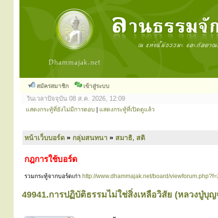
สมัครสมาชิก
เข้าสู่ระบบ
วันเวลาปัจจุบัน 08 ส.ค. 2026, 12:09
แสดงกระทู้ที่ยังไม่มีการตอบ
|
แสดงกระทู้ที่เปิดดูแล้ว
หน้าเว็บบอร์ด
»
กลุ่มสนทนา
»
สมาธิ, สติ
กฎการใช้บอร์ด
รวมกระทู้จากบอร์ดเก่า
http://www.dhammajak.net/board/viewforum.php?f=
49941.การปฏิบัติธรรมไม่ใช่สิ่งเหลือวิสัย (หลวงปู่บุ