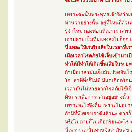
จึงไม่ควรประมาท ไม่ว่าแก่ ไม่ว
เพราะฉะนั้นพระพุทธเจ้าจึงว่าเร
ท่านว่าอย่างนั้น อยู่ที่ไหนก็ล
รู้จักไหม กองฟอนที่เขาเผาศพน่
เอาปลายเข็มทิ่มแทงลงไปก็ถูกแต่
นี่แหละให้เร่งรีบเสียในเวลาที่เรา
เมื่อเวลาโรคภัยไข้เจ็บเข้ามาเ
ทำให้มีทำให้เกิดขึ้นเสียในระยะเ
ถ้าเมื่อเวลามันเจ็บมันปวดอันโร
โอ! หาที่พึ่งก็ไม่มี มีแต่เดือด
เวลามันไม่หายจากโรคภัยไข้เจ็บอ
ดิ้นกระเสือกกระสนอยู่อย่างนั้น
เพราะอะไรจึงดิ้น เพราะไม่อยา
ถ้ามีที่พึ่งของเราดีแล้วนะ ตายก
หรือไม่ตายก็ไม่เดือดร้อนอะไร ม
นี่เพราะฉะนั้นท่านจึงว่ามันสุข