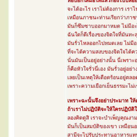
หยิบยกใส่มือให้แล้วก็ยังไปปล่อย
จะได้อะไร เราไม่ต้องการ เราไ
เหมือนภาชนะท่านเรียกว่าภาชน
มันก็ซึมซาบออกมาหมด ไม่มีอะ
ฉันใดก็ดีเรื่องของจิตใจที่มันทะ
มันรั่วไหลออกไปหมดเลย ไม่มีอะ
ที่จะได้ความสงบของจิตใจได้ค
นั่นมันเป็นอยู่อย่างนั้น นี่เ
ก็คือหัวใจรั่วนี่เอง มันรั่วอยู่อย่
เลยเป็นเหตุให้เดือดร้อนอยู่ตล
เพราะความเยือกเย็นธรรมะไม่เข้า
เพราะฉะนั้นจึงอย่าประมาท ให้ตั้
ถ้าเราไม่ปฏิบัติจะให้ใครปฏิบัต
ลองคิดดูสิ เราจะบำเพ็ญคุณงามคว
มันก็เป็นสมบัติของเขา เหมือน
สามีจะไปรับประทานอาหารแทน