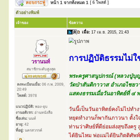
หน้า
1
จากทั้งหมด
1
[ 6 โพสต์ ]
ตัวอย่างพิมพ์
เจ้าของ
ข้อความ
เมื่อ:
17 เม.ย. 2015, 21:43
การปฏิบัติธรรมไม่ใช่ส
วรานนท์
สมาชิกระดับสูงสุด
พระครูศาสนูปกรณ์ (หลวงปู่บุญ
วัดป่าสันติกาวาส อำเภอไชยวา
ลงทะเบียนเมื่อ:
06 ก.พ. 2009,
20:49
แสดงธรรมเมื่อวันอาทิตย์ที่ 
โพสต์:
3978
แนวปฏิบัติ:
พอง-ยุบ
วันนี้เป็นวันอาทิตย์คงไม่ไปท
งานอดิเรก:
อ่านหนังสือ
หยุดทำงานก็พากันภาวนา ตั้งใจภ
ชื่อเล่น:
นนท์
อายุ:
42
ท่านว่าศิษย์ที่ดีย่อมส่งสุขถึงครู ล
ที่อยู่:
นครสวรรค์
ได้ยินไหม พ่อแม่ได้ยินกิตติศัพท์