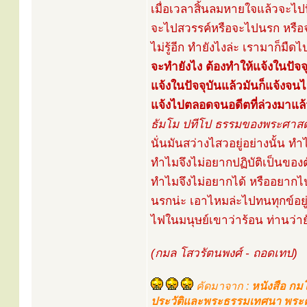
เมื่อเวลาสิ้นลมหายใจแล้วจะไป
จะไปสวรรค์หรือจะไปนรก หรือจะ
ไม่รู้อีก ทำยังไงล่ะ เรามาก็มืดไ
จะทำยังไง ต้องทำให้แจ้งในปัจจ
แจ้งในปัจจุบันแล้วมันก็แจ้ง
แจ้งไปตลอดจนอดีตที่ล่วงมาแล
ธัมโม ปทีโป ธรรมของพระศาสดา
นั่นมันสว่างไสวอยู่อย่างนั้น 
ทำไมจึงไม่อยากปฏิบัติเป็นของต
ทำไมจึงไม่อยากได้ หรืออยากไป
นรกน่ะ เอาไหมล่ะไปทนทุกข์อยู
ไฟในมนุษย์เขาว่าร้อน ท่านว่า
(กมล โสวรัตนพงศ์ - ถอดเทป)
คัดมาจาก :
หนังสือ กมโ
ประวัติและพระธรรมเทศนา พระคร