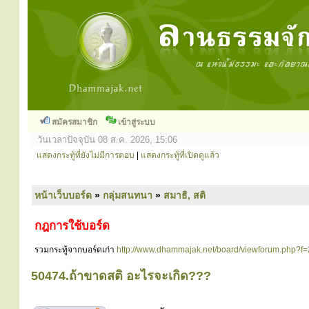
สมัครสมาชิก
เข้าสู่ระบบ
วันเวลาปัจจุบัน 08 ส.ค. 2026, 15:06
แสดงกระทู้ที่ยังไม่มีการตอบ
|
แสดงกระทู้ที่เปิดดูแล้ว
หน้าเว็บบอร์ด
»
กลุ่มสนทนา
»
สมาธิ, สติ
กฎการใช้บอร์ด
รวมกระทู้จากบอร์ดเก่า
http://www.dhammajak.net/board/viewforum.php?f=
50474.ถ้าขาดสติ อะไรจะเกิด???