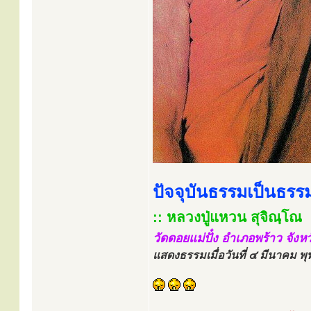
ปัจจุบันธรรมเป็นธรร
:: หลวงปู่แหวน สุจิณฺโณ
วัดดอยแม่ปั๋ง อำเภอพร้าว จังหว
แสดงธรรมเมื่อวันที่ ๔ มีนาคม 