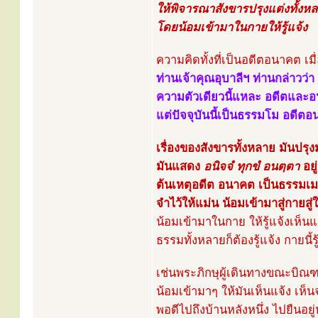
ให้พิจารณาสังขารปรุงแต่งทั้งหล
โดยน้อมเข้ามาในกายให้รู้แจ้ง
ความคิดทั้งที่เป็นอดีตอนาคต เมื
ท่านเจ้าคุณอุบาลีฯ ท่านกล่าวว่
ความตัวเดียวนี้แหละ อดีตและอนา
แต่ปัจจุบันนี้เป็นธรรมโม อดี
เรื่องของสังขารทั้งหลาย มันปรุงมั
มันแสดง
อนิจจํ ทุกขํ อนตฺตา
อยู
ต้นเหตุอดีต อนาคต เป็นธรรมเม
จำไว้ให้แม่น น้อมเข้ามาสู่กายส
น้อมเข้ามาในกาย ให้รู้แจ้งเห็น
ธรรมทั้งหลายก็ต้องรู้แจ้ง กายนี้รู้แ
เช่นพระภิกษุผู้เดินทางขณะบิณ
น้อมเข้ามาๆ ให้มันเห็นแจ้ง เห็
พอดีไปถึงบ้านหลังหนึ่ง ไปยืนอยู่