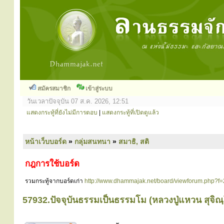
สมัครสมาชิก
เข้าสู่ระบบ
วันเวลาปัจจุบัน 07 ส.ค. 2026, 12:51
แสดงกระทู้ที่ยังไม่มีการตอบ
|
แสดงกระทู้ที่เปิดดูแล้ว
หน้าเว็บบอร์ด
»
กลุ่มสนทนา
»
สมาธิ, สติ
กฎการใช้บอร์ด
รวมกระทู้จากบอร์ดเก่า
http://www.dhammajak.net/board/viewforum.php?f=
57932.ปัจจุบันธรรมเป็นธรรมโม (หลวงปู่แหวน สุจิณ