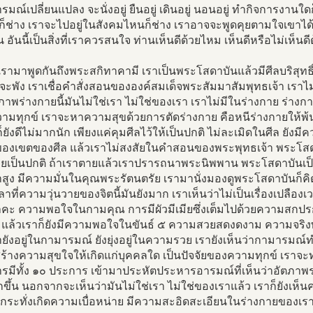
ารมณ์เปลี่ยนแปลง จะนั่งอยู่ ยืนอยู่ เดินอยู่ นอนอยู่ ทำกิจการงาน
็ช่าง เราจะไปอยู่ในสังคมไหนก็ช่าง เราอาจจะพูดคุยตามใจเขาได้
น อันนี้เป็นสิ่งที่เราควรสนใจ ท่านเห็นดีด้วยไหม เห็นดีหรือไม่เห็นด
เรามาพูดกันถึงพระสกิทาคามี เราเป็นพระโสดาบันแล้วมีศีลบริสุทธิ์
นจะพัง เราเชื่อคำสั่งสอนขององค์สมเด็จพระสัมมาสัมพุทธเจ้า เร
ตภาพร่างกายนี้มันไม่ใช่เรา ไม่ใช่ของเรา เราไม่มีในร่างกาย ร่างกา
มทุกข์ เราจะหาความสุขด้วยการตัดร่างกาย คือหนีร่างกายให้พ้นไ
ก็ยังดีไม่มากนัก เพียงแค่คุมศีลไว้ให้เป็นปกติ ไม่ละเมิดในศีล ยั
นของเขตของศีล แล้วเราไม่สงสัยในคำสอนของพระพุทธเจ้า พระโส
ยเป็นปกติ ถ้าเราตายแล้วเราปรารถนาพระนิพพาน พระโสดาบันเป็นผู
สูง มีความมั่นในคุณพระรัตนตรัย เรามานั่งมองดูพระโสดาบันก็คิ
ลาที่ความวุ่นวายของจิตนี้มันยังมาก เราเห็นว่าไม่เป็นเรื่องเปลือง
คะ ความพอใจในกามคุณ การมีผัวมีเมียซึ่งเต็มไปด้วยความสกปร
ป แล้วเราก็ยังมีความพอใจในขันธ์ ๕ ความสวยสดงดงาม ความจริง
ายังอยู่ในกามารมณ์ ยังยุ่งอยู่ในความรวย เรายังเห็นว่ากามารมณ์
สร้างความสุขใจให้เกิดแก่บุคคลใด เป็นปัจจัยของความทุกข์ เราจะ
รมีทั้ง ๑๐ ประการ เข้ามาประหัตประหารอารมณ์ที่เห็นว่าอัตภาพร่
กขึ้น นอกจากจะเห็นว่ามันไม่ใช่เรา ไม่ใช่ของเราแล้ว เราก็ยัง
นกระทั่งเกิดความเบื่อหน่าย มีความสะอิดสะเอียนในร่างกายของเร