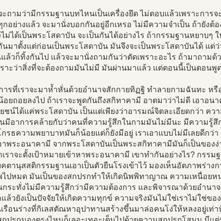
จะถามว่ามีกรรมฐานบทไหนเป็นเครื่องยึด ไม่ตอบแล้วเพราะการจะข
กอย่างแล้ว จะมานั่งบอกกันอยู่อีกเหรอ ไม่มีความจำเป็น ถ้ายังต้อง
ังไม่ได้เป็นพระโสดาบัน จะเป็นกันได้อย่างไร ถ้ากรรมฐานหยาบๆ
นมาตั้งแต่ก่อนเป็นพระโสดาบัน มันจึงจะเป็นพระโสดาบันได้ แต่ว่
นแล้วก็ทิ้งกันไป แล้วจะมานั่งถามกันว่าตัดเพราะอะไร ถ้ามาถามด
้เพราะว่าสิ่งที่จะต้องถามมันไม่มี มันผ่านมาแล้ว แต่ตอนนี้เป็นตอนพู
การที่เราจะมาห้ำหั่นด้วยอำนาจสักกายทิฏฐิ ทำลายกามฉันทะ หร
้อยถอยลงไป ถ้าเราจะพูดกันถึงสกิทาคามี อาตมาว่าไม่ดี เอาอนาค
ยชน์ได้แค่พระโสดาบัน เป็นแต่เพียงว่าอารมณ์จิตละเอียดกว่า ควา
นมีอาการคล้ายกับว่าคนที่ความรู้สึกในกามมันไม่มีนะ มีความรู้สึก
รธความพยาบาทมันก็น้อยแต่ก็ยังมีอยู่ เราเอาแบบไม่มีเลยดีกว่
เอาพระอนาคามี จากพระโสดาบันเป็นพระสกิทาคามีมันก็เป็นของง่า
 ถ้าเราจะตั้งเป้าหมายเข้าหาพระอนาคามี เขาทำกันอย่างไร? กรร
คตานุสสติกรรมฐานเอาเป็นตัวยืนโรงเข้าไว้ มองเห็นอัตภาพร่างกา
ไปหมด มันเป็นของสกปรกทำให้เกิดนิพพิทาญาณ ความเหนื่อยหน่าย
นกระทั่งไม่มีความรู้สึกว่ามีความต้องการ และพิจารณาด้วยอำนา
ล้วยังเป็นปัจจัยให้เกิดความทุกข์ ความจริงมันไม่ใช่เราไม่ใช่ขอ
นเรือนร่างที่กิเลสตัณหาอุปาทานสร้างขึ้นมาล่อคนโง่ให้หลงอยู่เท่า
สกปรกมองตรงไหนก็เลอะเทอะเต็มไปด้วยความสกปรกโสมม มีแต่