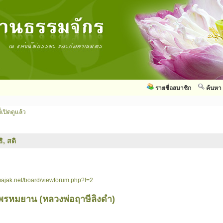
รายชื่อสมาชิก
ค้นหา
่เปิดดูแล้ว
ิ, สติ
ajak.net/board/viewforum.php?f=2
พรหมยาน (หลวงพ่อฤาษีลิงดำ)