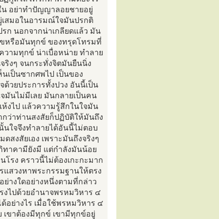
ยใน อย่าทำปัญญาลอยชายอยู่
นอยู่เสมอในอารมณ์ใจมันปรกติ
รก นอกจากน่าเกลียดแล้ว มัน
สุขหรือมันทุกข์ ของทรุดโทรมที่
ยความทุกข์ น่าเบื่อหน่าย ทำลาย
งๆ จนกระทั่งจิตมันยืนนิ่ง
ห็นเป็นซากศพไป เป็นของ
จด้วยประการทั้งปวง อันนี้เป็น
จมันไม่มีเลย มันกลายเป็นคน
อดแห้งไป แล้วความรู้สึกในใจมัน
ว่าท่านสงสัยก็ปฏิบัติให้มันถึง
ั้นใจจึงทำลายได้อันนี้ไม่ตอบ
หมดสงสัยเอง เพราะมันถึงจริงๆ
คามียังมี แต่กำลังมันน้อย
ืนโรง คราวนี้ไม่ต้องเกะกะมาก
ขึ้น การแสวงหาพระกรรมฐานให้ตรง
ย่างใดอย่างหนึ่งตามที่กล่าว
ะทรงไปด้วยอำนาจพรหมวิหาร ๔
ด้อย่างไร เมื่อใช้พรหมวิหาร ๔
าต้องมีทุกข์ เขามีทุกข์อยู่