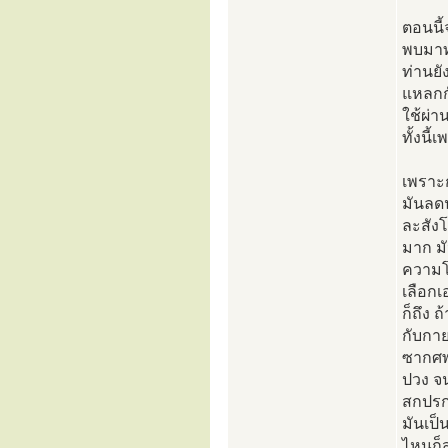
ตอนนี้
พบมาทุ
ท่านย
แหลกกั
ใช้ผ่า
ทั้งนี
เพราะ
มันลดน
ละสังโ
มาก มั
ความโก
เลือก
ก็ถึง
กับกาย
ซากศพ
ปวง จ
สกปรกแ
มันเป็
ไหนก็