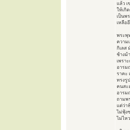
แล้ว เ
ให้เกิ
เป็นพร
เหลืออ
พระพุท
ความเป
กิเลส 
ช้างม้
เพราะต
อารมณ์
ราคะ เ
ทรงรู
คนสะอา
อารมณ์
ถามพระ
แต่ว่า
ไม่ฟุ้
ไม่ไหว