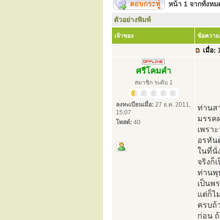
หน้า
1
จากทั้งห
ตัวอย่างพิมพ์
เจ้าของ
ข้อความ
เมื่อ:
1
ศรีโคมคำ
สมาชิก ระดับ 1
ลงทะเบียนเมื่อ:
27 ธ.ค. 2011,
ท่านสา
15:07
มรรคผ
โพสต์:
40
เพราะว
อรหันต
ในที่น
จริงก็
ท่านพุ
เป็นพร
แต่ก็ไ
ครบถ้ว
ก่อน ถ