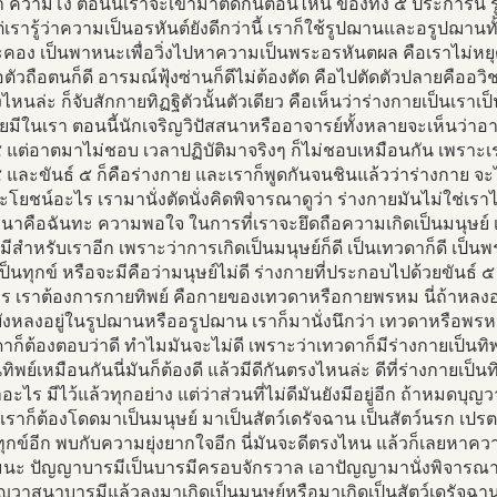
า ความโง่ ตอนนี้เราจะเข้ามาตัดกันตอนไหน ของทั้ง ๕ ประการนี้
ต่เรารู้ว่าความเป็นอรหันต์ยังดีกว่านี้ เราก็ใช้รูปฌานและอรูปฌาน
คอง เป็นพาหนะเพื่อวิ่งไปหาความเป็นพระอรหันตผล คือเราไม่หยุดอย
ถือตัวถือตนก็ดี อารมณ์ฟุ้งซ่านก็ดีไม่ต้องตัด คือไปตัดตัวปลายคืออว
ไหนล่ะ ก็จับสักกายทิฏฐิตัวนั้นตัวเดียว คือเห็นว่าร่างกายเป็นเรา
ยมีในเรา ตอนนี้นักเจริญวิปัสสนาหรืออาจารย์ทั้งหลายจะเห็นว่าอ
๕ แต่อาตมาไม่ชอบ เวลาปฏิบัติมาจริงๆ ก็ไม่ชอบเหมือนกัน เพราะเราก็
๕ และขันธ์ ๕ ก็คือร่างกาย และเราก็พูดกันจนชินแล้วว่าร่างกาย จะไปน
ระโยชน์อะไร เรามานั่งตัดนั่งคิดพิจารณาดูว่า ร่างกายมันไม่ใช่เร
นาคือฉันทะ ความพอใจ ในการที่เราจะยึดถือความเกิดเป็นมนุษย์
มีสำหรับเราอีก เพราะว่าการเกิดเป็นมนุษย์ก็ดี เป็นเทวดาก็ดี เป็น
็นทุกข์ หรือจะมีคือว่ามนุษย์ไม่ดี ร่างกายที่ประกอบไปด้วยขันธ์ ๕ 
าร เราต้องการกายทิพย์ คือกายของเทวดาหรือกายพรหม นี่ถ้าหลง
ายังหลงอยู่ในรูปฌานหรืออรูปฌาน เราก็มานั่งนึกว่า เทวดาหรือพรห
ก็ต้องตอบว่าดี ทำไมมันจะไม่ดี เพราะว่าเทวดาก็มีร่างกายเป็นทิพ
นทิพย์เหมือนกันนี่มันก็ต้องดี แล้วมีดีกันตรงไหนล่ะ ดีที่ร่างกายเป็นท
อะไร มีไว้แล้วทุกอย่าง แต่ว่าส่วนที่ไม่ดีมันยังมีอยู่อีก ถ้าหมด
ราก็ต้องโดดมาเป็นมนุษย์ มาเป็นสัตว์เดรัจฉาน เป็นสัตว์นรก เปร
กข์อีก พบกับความยุ่งยากใจอีก นี่มันจะดีตรงไหน แล้วก็เลยหาควา
ืมนะ ปัญญาบารมีเป็นบารมีครอบจักรวาล เอาปัญญามานั่งพิจารณา
วาสนาบารมีแล้วลงมาเกิดเป็นมนุษย์หรือมาเกิดเป็นสัตว์เดรัจฉาน 