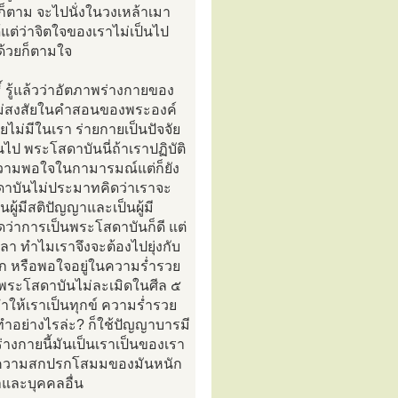
ใดก็ตาม จะไปนั่งในวงเหล้าเมา
แต่ว่าจิตใจของเราไม่เป็นไป
ีด้วยก็ตามใจ
 รู้แล้วว่าอัตภาพร่างกายของ
าไม่สงสัยในคำสอนของพระองค์
ยไม่มีในเรา ร่ายกายเป็นปัจจัย
ป พระโสดาบันนี่ถ้าเราปฏิบัติ
งมีความพอใจในกามารมณ์แต่ก็ยัง
ดาบันไม่ประมาทคิดว่าเราจะ
้มีสติปัญญาและเป็นผู้มี
ดว่าการเป็นพระโสดาบันก็ดี แต่
เวลา ทำไมเราจึงจะต้องไปยุ่งกับ
ก หรือพอใจอยู่ในความร่ำรวย
พระโสดาบันไม่ละเมิดในศีล ๕
ทำให้เราเป็นทุกข์ ความร่ำรวย
ทำอย่างไรล่ะ? ก็ใช้ปัญญาบารมี
างกายนี้มันเป็นเราเป็นของเรา
เห็นความสกปรกโสมมของมันหนัก
าและบุคคลอื่น