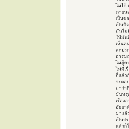
ไม่ได
ภายนอก
เป็นข
เป็นปั
มันไม่
ให้มั
เห็นค
สกปรก 
อารมณ
ไม่สู้
ไม่มีเ
ก็แล้ว
จะตอบไ
มาว่า
มันทรุ
เรื่อง
อัธยาศ
มาแล้
เป็นปร
แล้วก็