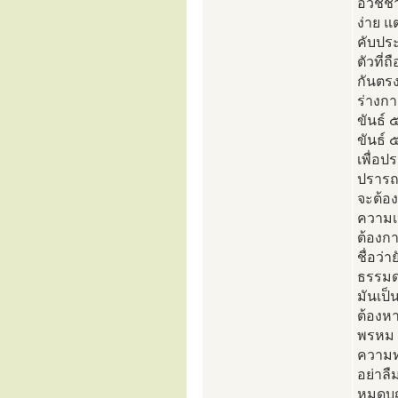
อวิชช
ง่าย แ
คับประ
ตัวที่
กันตรง
ร่างกา
ขันธ์ 
ขันธ์ 
เพื่อป
ปรารถ
จะต้อง
ความเป
ต้องก
ชื่อว่
ธรรมดา
มันเป็
ต้องหา
พรหม เ
ความทุ
อย่าล
หมดบุญ