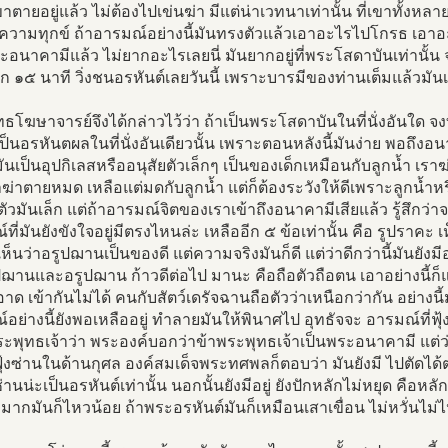
ขาตายอยู่แล้ว ไม่ต้องไปเข่นฆ่า มีแต่น่าเวทนาเท่านั้น ที่เขาทั้งหลา
ดความทุกข์ ถ้าอารมณ์อย่างนี้มันทรงตัวแล้วเอาอะไรไปโกรธ เอาอะ
ะอนาคามีแล้ว ไม่ยากอะไรเลยนี่ มันยากอยู่ที่พระโสดาบันเท่านั้น
ีก ๑๕ นาที วิ่งชนอรหันต์เลยวันนี้ เพราะบารมีของท่านเต็มแล้วมัน
ธโฆษาจารย์จึงได้กล่าวไว้ว่า ถ้าเป็นพระโสดาบันในที่นั่งอันใด จ
็นอรหันตผลในที่นั่งอันเดียวนั้น เพราะตอนหลังนี้มันง่าย พอถึงอน
มันเป็นอุปกิเลสหรืออนุสัยตัวเล็กๆ เป็นของเด็กเหมือนกับลูกน้ำ เ
าฆ่าตายหมด เหลือแต่มดกับลูกน้ำ แต่ก็ต้องระวังให้ดีเพราะลูกน้ำ
ัวมันเล็ก แต่ถ้าอารมณ์จิตของเราเข้าถึงอนาคามีเสียแล้ว รู้สึกว
ที่มันยังขังใจอยู่มีตรงไหนล่ะ เหลืออีก ๕ ข้อเท่านั้น คือ รูปราคะ 
ห็นว่าอรูปฌานเป็นของดี แต่ความจริงมันก็ดี แต่ว่าดีกว่านี้มันยังมีอ
ปฌานและอรูปฌาน ก้าวดีต่อไป มานะ คือถือตัวถือตน เอาอย่างนี
ด เข้ากันไม่ได้ คนกับสัตว์เดรัจฉานถือตัวว่าเหนือกว่ากัน อย่างนี้ม
อย่างนี้ยังพอเหลืออยู่ ทำลายมันให้พินาศไป อุทธัจจะ อารมณ์ที่
พุทธเจ้าว่า พระองค์บอกว่าข้าพระพุทธเจ้าเป็นพระอนาคามี แต่ว่า
ฟุ้งซ่านในด้านกุศล องค์สมเด็จพระทศพลก็ตอบว่า มันยังมี ไปตัดได
งซ่านน่ะเป็นอรหันต์เท่านั้น นอกนั้นยังมีอยู่ ยังปักหลักไม่หยุด คือหล
มากมันก็ไหวน้อย ถ้าพระอรหันต์มันก็เหมือนเสาเขื่อน ไม่หวั่นไม่