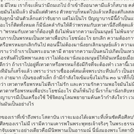
ย มีไหม เราก็จะเห็นว่ามีถมเถไป ถ้าเข้าถึงอนาคามีแล้วก็สบาย 
ายมันไม่มีแล้ว มันมีแต่ตัวตรง ตัวหยาบก็หมดไปแล้วเหลือแต่กิเลส
ับลูกน้ำมันตัวเล็กแต่ว่าจับยาก แต่ไม่เป็นไร ปัญญาบารมีนี้ถ้าเป็น
อนอะไรก็ติดทั้งหมด ก็มีนั่งคลำกันให้ดีว่าพรหมกับเทวดานี่ถึงที่สุดแ
า “พรหมกับเทวดาก็ต้องจุติ ยังไม่พ้นจากความเป็นมนุษย์ ไม่พ้นจา
ับการเป็นพรหมเป็นเทวดาเพื่อประโยชน์อะไร ยกเลิก ความต้องก
รือพรหมยกเลิกกันไป ตอนนี้ไม่ต้องมานั่งยกเลิกมนุษย์แล้ว ความเ
เพราะว่าถ้าเราเป็นพระอนาคามี ตายจากความเป็นคนไปเกิดเป็นเท
็นอรหันต์ไปนิพพานเลย เราไม่ต้องมานั่งมองมนุษย์ให้มันเหนื่อยเมื่
ีกว่า ถ้าเราไปอยู่ที่เทวดาหรือพรหมก็ยังมีกิจที่จะต้องทำ เวลานี้เวลา
นาทีมันก็เสร็จแล้ว เพราะว่าเราเชื่อองค์สมเด็จพระประทีปแก้ว เป็น
 ง่ายมาก เป็นของตัวเล็ก ถ้ามีกำลังใจเข้มแข็งไม่เกิน ๓๐ นาทีก็เ
งว่า เทวดาหรือพรหมไม่ดีเราไม่รัก และความรักความพอใจมันไม่มี
ทวดาหรือพรหมเพื่อประโยชน์อะไร มันก็พ้นไป นี่เราก็มานั่งกลั
ญาบารมีเป็นเครื่องใช้ ใช้จิตอนุโลมพยายามค้นคว้ากำลังใจว่า เวล
นมันเป็นอย่างไร
ของเราที่เข้าถึงพระโสดาบัน เราจะมองได้เฉพาะที่เห็นชัดคือศีลบริส
ดศีลของเราไม่มี เรามีความเคารพในพระพุทธเจ้าจริงๆ ในพระธรร
จับเฉพาะอย่างเดียวคือมีนิพพานเป็นอารมณ์ นี่นั่งมองพระโสดาบันม