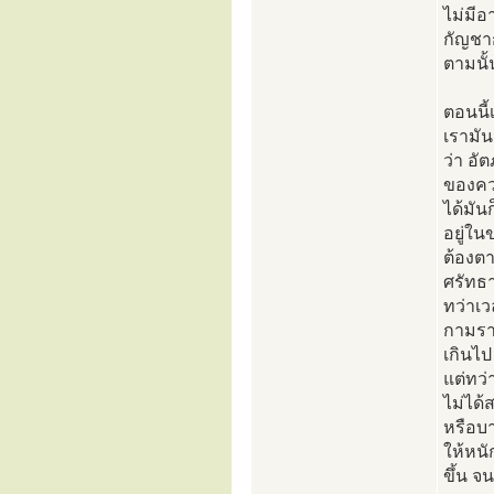
ไม่มีอ
กัญชาก
ตามนั้
ตอนนี้
เรามั
ว่า อั
ของควา
ได้มัน
อยู่ใ
ต้องตา
ศรัทธา
ทว่าเว
กามรา
เกินไ
แต่ทว่
ไม่ได้
หรือบา
ให้หนั
ขึ้น จ