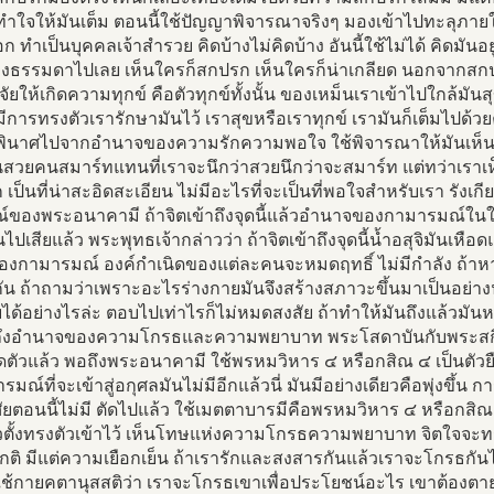
้ ทำใจให้มันเต็ม ตอนนี้ใช้ปัญญาพิจารณาจริงๆ มองเข้าไปทะลุภา
 ทำเป็นบุคคลเจ้าสำรวย คิดบ้างไม่คิดบ้าง อันนี้ใช้ไม่ได้ คิดมั
องธรรมดาไปเลย เห็นใครก็สกปรก เห็นใครก็น่าเกลียด นอกจากสกป
จจัยให้เกิดความทุกข์ คือตัวทุกข์ทั้งนั้น ของเหม็นเราเข้าไปใกล้มัน
มีการทรงตัวเรารักษามันไว้ เราสุขหรือเราทุกข์ เรามันก็เต็มไปด้ว
นพินาศไปจากอำนาจของความรักความพอใจ ใช้พิจารณาให้มันเห็นจริ
นสวยคนสมาร์ทแทนที่เราจะนึกว่าสวยนึกว่าจะสมาร์ท แต่ทว่าเราเ
เป็นที่น่าสะอิดสะเอียน ไม่มีอะไรที่จะเป็นที่พอใจสำหรับเรา รังเกีย
์ของพระอนาคามี ถ้าจิตเข้าถึงจุดนี้แล้วอำนาจของกามารมณ์ในใ
คนไปเสียแล้ว พระพุทธเจ้ากล่าวว่า ถ้าจิตเข้าถึงจุดนี้น้ำอสุจิมันเหื
รื่องกามารมณ์ องค์กำเนิดของแต่ละคนจะหมดฤทธิ์ ไม่มีกำลัง ถ้าหาก
กัน ถ้าถามว่าเพราะอะไรร่างกายมันจึงสร้างสภาวะขึ้นมาเป็นอย่างน
ด้อย่างไรล่ะ ตอบไปเท่าไรก็ไม่หมดสงสัย ถ้าทำให้มันถึงแล้วมัน
ถึงอำนาจของความโกรธและความพยาบาท พระโสดาบันกับพระสกิทา
ดตัวแล้ว พอถึงพระอนาคามี ใช้พรหมวิหาร ๔ หรือกสิณ ๔ เป็นตัวย
อารมณ์ที่จะเข้าสู่อกุศลมันไม่มีอีกแล้วนี่ มันมีอย่างเดียวคือพุ่ง
ัยตอนนี้ไม่มี ตัดไปแล้ว ใช้เมตตาบารมีคือพรหมวิหาร ๔ หรือกสิณอ
วตั้งทรงตัวเข้าไว้ เห็นโทษแห่งความโกรธความพยาบาท จิตใจจ
กติ มีแต่ความเยือกเย็น ถ้าเรารักและสงสารกันแล้วเราจะโกรธกันไ
ใช้กายคตานุสสติว่า เราจะโกรธเขาเพื่อประโยชน์อะไร เขาต้องตาย เข