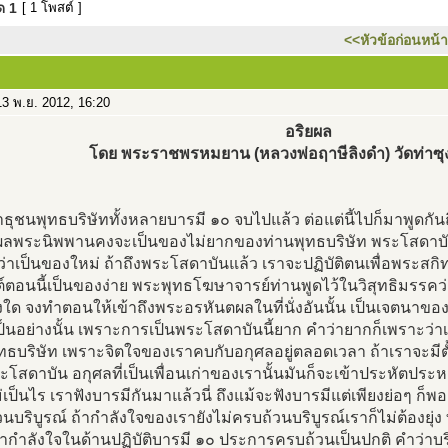
มด
1
[ 1 โพสต์ ]
<<หัวข้อก่อนหน้า
3 พ.ย. 2012, 16:20
อริยผล
โดย พระราชพรหมยาน (หลวงพ่อฤาษีลิงดำ) วัดท่าซุง 
ธุชนพุทธบริษัททั้งหลายบารมี ๑๐ จบไปแล้ว ต่อแต่นี้ไปก็มาพูดกันถ
ลพระนิพพานคงจะเป็นของไม่ยากของท่านพุทธบริษัท พระโสดาบันเท่
่าเป็นของใหม่ ถ้าถึงพระโสดาบันแล้ว เราจะปฏิบัติตนเพื่อพระส
์ตอนนี้เป็นของง่าย พระพุทธโฆษาจารย์ท่านพูดไว้ในวิสุทธิมรรคว
ั่งใด จงทำตอนให้เข้าถึงพระอรหันตผลในที่นั่งอันนั้น เป็นเจตนาของ
เป็นอย่างนั้น เพราะการเป็นพระโสดาบันนี้ยาก คำว่ายากก็เพราะว
ทธบริษัท เพราะจิตใจของเราคบกับอกุศลอยู่ตลอดเวลา ถ้าเราจะมีตั
ะโสดาบัน อกุศลที่เป็นเพื่อนเก่าของเรานั้นมันก็จะเข้าประหัตป
ม่เป็นไร เราฟังบารมีกันมาแล้วนี่ ถึงแม้จะฟังบารมีแต่เพียงย่อๆ ก็
นบริบูรณ์ ถ้ากำลังใจของเรายังไม่ครบถ้วนบริบูรณ์เราก็ไม่ต้องยุ่ง
้ากำลังใจในด้านปฏิบัติบารมี ๑๐ ประการครบถ้วนเป็นปกติ คำว่าบริ