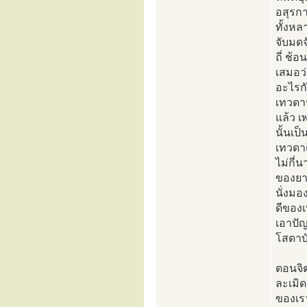
อสุรกา
ทั้งหล
จับมดจ
ถี่ ช้
เสมอว่
อะไรก
เทวดาห
แล้ว 
นั้นเป
เทวดาด
ไม่กี่
ของยาก
นั่งมอ
ดีของเ
เอาปัญ
โสดาบั
ตอนจิต
ละเมิ
ของเรา