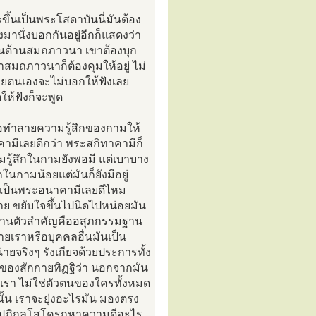
ึ้นเป็นพระโสดาบันนี่มันต้อง
มานั่งบอกกันอยู่อีกก็แสดงว่า
 ในด้านสมถภาวนา เขาต้องบุก
าสมถภาวนาก็ต้องคุมให้อยู่ ไม่
้วยตนเองจะไม่บอกให้ฟังเลย
ดให้ฟังก็จะพูด
ือทำลายความรู้สึกของกามให้
ามีเลยดีกว่า พระสกิทาคามีก็
มรู้สึกในกามยังพอมี แต่เบาบาง
ในกามน้อยแต่มันก็ยังมีอยู่
า เป็นพระอนาคามีเลยดีไหม
ย ขยับใจขึ้นไปนิดไปหน่อยมัน
มฐานตัวสำคัญคืออสุภกรรมฐาน
ยเราหรือบุคคลอื่นมันเป็น
จริงๆ รังเกียจด้วยประการทั้ง
จของสักกายทิฏฐิว่า นอกจากมัน
งเรา ไม่ใช่ตัวตนของใครทั้งหมด
นั้น เราจะยุ่งอะไรมัน มองตรง
ปฏิกูลโสโครกหาความดีอะไร