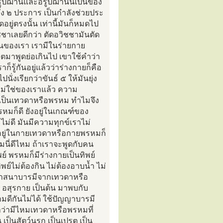
 รูปฌานและอรูปฌานนี้เป็นของ
ทั้ง ๒ ประการ เป็นกำลังช่วยประ
ู่ตรงนั้น เท่านี้มันก็หมดไป
ิชชาเลยดีกว่า ตัดอวิชชามันตัด
เป็นของเรา เรามีในร่ายกาย
าตมาพูดย่อเกินไป เขาใช้คำว่า
รู้กันอยู่แล้วว่าร่างกายก็คือ
ั่งเรียกว่าขันธ์ ๕ ให้มันยุ่ง
าไม่ใช่ของเราแล้ว ความ
 เป็นเทวดาหรือพรหม ทำไมจึง
พรหมก็ดี ยังอยู่ในเกณฑ์ของ
ไม่ดี มันมีความทุกข์เราไม่
อยู่ในกายเทวดาหรือกายพรหมก็
มนี่ดีไหม ถ้าเราจะพูดกับคน
ย์ พรหมก็มีร่างกายเป็นทิพย์
ิพย์ไม่ต้องกิน ไม่ต้องอาบน้ำ ไม่
บุญวาสนาบารมีจากเทวดาหรือ
ต อสุรกาย เป็นต้น มาพบกับ
มดีกันไม่ได้ ใช้ปัญญาบารมี
ว่ามีไหมเทวดาหรือพรหมที่
เป็นสัตว์นรก เป็นเปรต เป็น