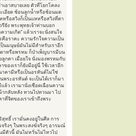
คลำเอาสบายเลย ตัวที่โยกโคลง
ละเอียด ช้อนลูกน้ำหรือช้อนมด
แหหรือสวิงก็เป็นแหหรือสวิงที่ตา
ล้วรึยัง พระพุทธเจ้าท่านบอก
กความเกิด” แล้วเราจะนั่งสนใจ
ารคือราคะ ความรักใจความเป็น
ป็นมนุษย์มันไม่มีสำหรับเราอีก
วดาหรือพรหม ก็บำเพ็ญบารมีบน
อยลูกตา เมื่อยใจ นั่งมองพรหมกับ
ของเราก็ยังมีอยู่นี่ ใช้เวลาอีก
อนาคามีหรือเป็นอรหันต์ไม่ใช่
ป็นพระอรหันต์ จะเป็นได้เราก็มา
แล้ว เรามานั่งเชือดเฉือนความ
บหน้ากลับหลัง ทวนไปทวนมา ไป
าที่จิตของเราเข้าถึงพระ
ุทธิ์ เรามั่นคงอยู่ในศีล การ
มจริงๆ ในพระสงฆ์จริงๆ อารมณ์
ีตัวนี้ มันไม่หวั่นไม่ไหวไป