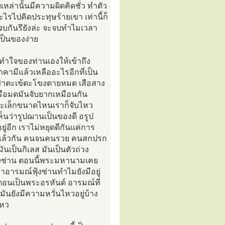
ยเหล่านั้นมีความผิดคิดชั่ว ทำตัว
ไรไปคิดประทุษร้ายเขา เท่านี้ก็
 จบกันรึยังล่ะ จะจบทำไมเวลา
เป็นของง่าย
งทำใจของท่านเองให้เข้าถึง
าคามีแล้วเหลืออะไรอีกที่เป็น
ราฆ่าตะเข้ตะโขงตายหมด เสือสาง
หรือมดมันจับยากเหมือนกัน
่าจะเล็กขนาดไหนเราก็จับไหว
เห็นว่ารูปฌานเป็นของดี อรูป
ยู่อีก เราไม่หยุดดีกันแค่การ
้ก็แล้วกัน คนจนคนรวย คนสกปรก
ันเป็นกิเลส มันเป็นตัวถ่วง
ฟุ้งซ่าน ตอนนี้พระมหานามเคย
อารมณ์ฟุ้งซ่านทำไมยังมีอยู่
้ตอนเป็นพระอรหันต์ อารมณ์ที่
ักมันยังมีความหวั่นไหวอยู่บ้าง
ไหว