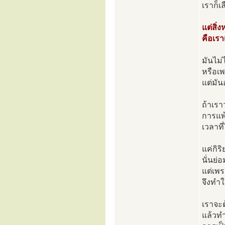
เราก็เ
แต่สิ่
คือเรา
มันไม่ไ
หรือเพ
แต่มัน
ถ้าเรา
การแพ้
เวลาที
แค่กิร
นั่นย่
แต่เพร
จึงทำใ
เราจะต
แล้วทำ