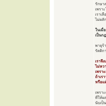
รักษาส
เพราะใ
เราเลื
ไม่ผลั
ในเมื
เป็นกฎ
พายุร้
รัตติก
เราจึง
ไม่หวา
เพราะ
ถ้าเรา
หรือแ
เพราะ
ที่ให้
นับเป็