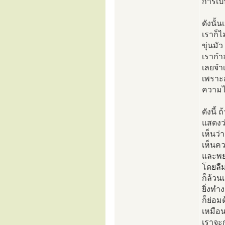
การเป็
ดังนั้
เราก็ไ
ขุ่นมั
เรากำล
เลยจำเ
เพราะอ
ความไม
ดังนี้
แสดงว่
เห็นว่า
เห็นคว
และพยา
โดยลื
ก็ล้วน
ยิ่งทำ
ก็ย่อ
เหมือน
เราจะก