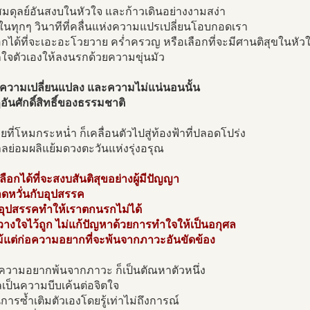
มดุลย์อันสงบในหัวใจ และก้าวเดินอย่างงามสง่า
นทุกๆ วินาทีที่คลื่นแห่งความแปรเปลี่ยนโอบกอดเรา
อกได้ที่จะเอะอะโวยวาย คร่ำครวญ หรือเลือกที่จะมีศานติสุขในหัว
กใจตัวเองให้ลงนรกด้วยความขุ่นมัว
่อความเปลี่ยนแปลง และความไม่แน่นอนนั้น
อันศักดิ์สิทธิ์ของธรรมชาติ
ายที่โหมกระหน่ำ ก็เคลื่อนตัวไปสู่ท้องฟ้าที่ปลอดโปร่ง
าลย่อมผลิแย้มดวงตะวันแห่งรุ่งอรุณ
เลือกได้ที่จะสงบสันติสุขอย่างผู้มีปัญญา
ดหวั่นกับอุปสรรค
อุปสรรคทำให้เราตกนรกไม่ได้
วางใจไว้ถูก ไม่แก้ปัญหาด้วยการทำใจให้เป็นอกุศล
ม้แต่ก่อความอยากที่จะพ้นจากภาวะอันขัดข้อง
ความอยากพ้นจากภาวะ ก็เป็นตัณหาตัวหนึ่ง
ผลเป็นความบีบเค้นต่อจิตใจ
นการซ้ำเติมตัวเองโดยรู้เท่าไม่ถึงการณ์