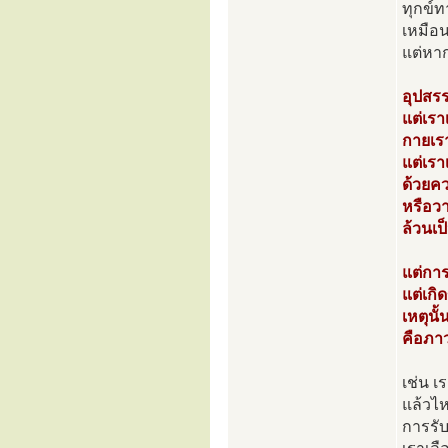
ทุกข์
เหมือน
แต่หาก
อุปสร
แต่เรา
กายเรา
แต่เรา
ด้วยค
หรือว
ล้วนเป
แต่การ
แต่เกิ
เหตุนั
คือภาว
เช่น เ
แล้วไ
การรับ