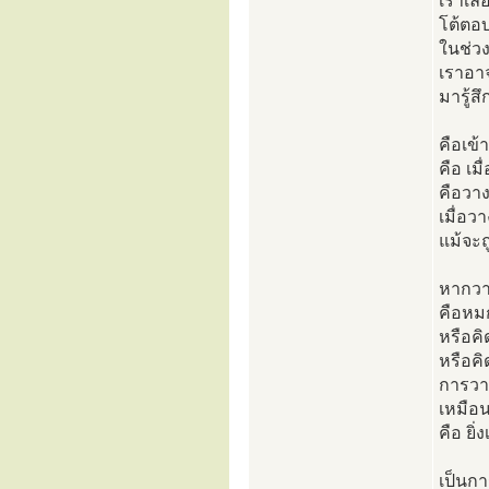
เราเลื
โต้ตอบ
ในช่วง
เราอา
มารู้ส
คือเข้
คือ เมื
คือวา
เมื่อว
แม้จะถ
หากวาง
คือหม
หรือคิ
หรือคิ
การวาง
เหมือน
คือ ยิ่
เป็นกา