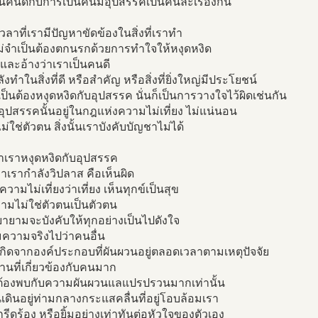
นคนดีกับการเป็นคนมีอุปสรรคเป็นคนละเรื่องกัน
นเวลาที่เรามีปัญหาขัดข้องในสิ่งที่เราทำ
ม่จำเป็นต้องตกนรกด้วยการทำใจให้หงุดหงิด
ว และอ้างว่าเราเป็นคนดี
ังทำในสิ่งที่ดี หรือสำคัญ หรือสิ่งที่ยิ่งใหญ่มีประโยชน์
ป็นต้องหงุดหงิดกับอุปสรรค นั่นก็เป็นการวางใจไว้ผิดเช่นกัน
ุปสรรคนั้นอยู่ในกฎแห่งความไม่เที่ยง ไม่แน่นอน
่ใช่ตัวตน สิ่งนั้นเราบังคับบัญชาไม่ได้
 ถ้าเราหงุดหงิดกับอุปสรรค
าเรากำลังวิปลาส คือเห็นผิด
ความไม่เที่ยงว่าเที่ยง เห็นทุกข์เป็นสุข
ามไม่ใช่ตัวตนเป็นตัวตน
ยามจะบังคับให้ทุกอย่างเป็นไปดังใจ
มความจริงไปว่าคนอื่น
เกิดจากองค์ประกอบที่ผันผวนอยู่ตลอดเวลาตามเหตุปัจจัย
งานที่เกี่ยวข้องกับคนมาก
มต้องพบกับความผันผวนแลแปรปรวนมากเท่านั้น
เดินอยู่ท่ามกลางกระแสคลื่นที่อยู่โอบล้อมเรา
รีดร้อง หรือยิ้มอย่างเท่าทันต่อหัวใจของตัวเอง