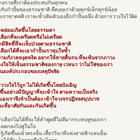
ทางกายที่เราต้องประสบกันทุกคน
กับกำปั้นของธรรมชาติ ที่คอยเราด้วยทุกข์เล็กทุกข์น้อย
เราขาดสติ เราจะซ้ำเติมตัวเองอีกกำปั้นหนึ่ง ด้วยการวางใจไว้ผิด
รคย่อมเกิดขึ้นโดยธรรมดา
เลือกที่จะเครียดหรือไม่เครียด
มีสิทธิ์ที่จะเจ็บป่วยตามธรรมชาติ
เลือกได้ที่จะเอากำปั้นเราทุบใจซ้ำ
วามกังวลหงุดหงิด อยากให้หายดิ้นรน ที่จะพ้นจากภาวะ
างใจให้เห็นธรรมชาติของกาย เวทนา ว่าไม่ใช่ของเรา
็นองค์ประกอบของเหตุปัจจัย
วางใจไว้ถูก ไม่ได้เกิดขึ้นโดยบังเอิญ
ดขึ้นอย่างมีปัญญาที่จะเข้าใจ ตามความเป็นจริง
้นเองเราจึงจำเป็นต้อง เข้าใจวงจรปฏิจจสมุปบาท
ะที่อาศัยกันและกันเกิดขึ้น
ราเลือกไม่ได้ที่จะให้คำพูดที่ไม่ดีมากระทบหูของเรา
หลตกลงไปสู่ในใจ
รู้เกิดขึ้นแล้วตรงนั้น เสี้ยววินาทีแห่งสายฟ้าแลบนั้น