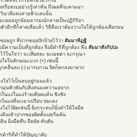
อกได้ที่จะโกรธหรือไม่โกรธ
หรือสงบอย่างรู้เท่าทัน ถึงผลที่จะตามมา
วินาทีแห่งสายฟ้าแลบนั้น
จะเผลอถูกย้อมอารมณ์กลายเป็นปฏิกิริยา
ึกตัวอีกทีก็สายเสียแล้ว วิธีคือเราต้องวางใจให้ถูกต้องเสียก่อน
าซอยถูก ที่ปากซอยปักป้ายไว้ว่า
สัมมาทิฏฐิ
่อมีความเป็นที่ถูกต้อง จึงมีดำริที่ถูกต้อง คือ
สัมมาสังกัปปะ
งไว้ในใจว่า จะเสียสละ จะเมตตา จะกรุณา
างใจในลักษณะบวก (+) เช่นนี้
ูกคลื่นลบ (-) มารบกวน จิตก็ตกลงมายาก
ใจไว้เป็นลบอยู่ก่อนแล้ว
กมุ่นพัวพันกับสิ่งสนองความอยาก
ดในแง่ในแง่ร้ายเคียดแค้น ชิงชัง
ดในแง่ที่จะเอาเปรียบ ข่มเหง
ใจไว้ผิดเช่นนี้ ยิ่งกระทบก็ยิ่งทำให้ใจมืด
เดินเข้าปากซอยผิดตั้งแต่เริ่มต้น
งเดิน ยิ่งมืดทึบ อึดอัด คับตัน
รดำริที่ทำให้ปัญญาดับ