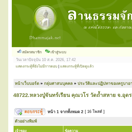
สมัครสมาชิก
เข้าสู่ระบบ
วันเวลาปัจจุบัน 10 ส.ค. 2026, 17:42
แสดงกระทู้ที่ยังไม่มีการตอบ
|
แสดงกระทู้ที่เปิดดูแล้ว
หน้าเว็บบอร์ด
»
กลุ่มศาสนบุคคล
»
ประวัติและปฏิปทาของครูบาอา
48722.หลวงปู่จันทร์เรียน คุณวโร วัดถ้ำสหาย จ.อุดร
หน้า
1
จากทั้งหมด
2
[ 16 โพสต์ ]
ตัวอย่างพิมพ์
เจ้าของ
ข้อความ