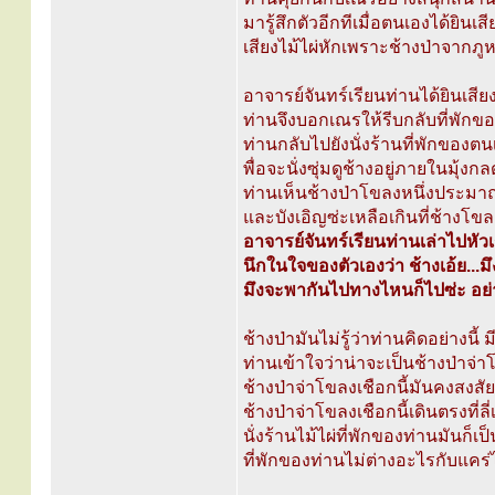
มารู้สึกตัวอีกทีเมื่อตนเองได้ยินเ
เสียงไม้ไผ่หักเพราะช้างป่าจาก
อาจารย์จันทร์เรียนท่านได้ยินเสียง
ท่านจึงบอกเณรให้รีบกลับที่พัก
ท่านกลับไปยังนั่งร้านที่พักของต
พื่อจะนั่งซุ่มดูช้างอยู่ภายในมุ้ง
ท่านเห็นช้างป่าโขลงหนึ่งประมา
และบังเอิญซ่ะเหลือเกินที่ช้างโขลง
อาจารย์จันทร์เรียนท่านเล่าไปหัว
นึกในใจของตัวเองว่า ช้างเอ้ย...ม
มึงจะพากันไปทางไหนก็ไปซ่ะ อย่า
ช้างป่ามันไม่รู้ว่าท่านคิดอย่างนี้ 
ท่านเข้าใจว่าน่าจะเป็นช้างป่าจ่
ช้างป่าจ่าโขลงเชือกนี้มันคงสงสั
ช้างป่าจ่าโขลงเชือกนี้เดินตรงที่ล
นั่งร้านไม้ไผ่ที่พักของท่านมันก็
ที่พักของท่านไม่ต่างอะไรกับแคร่