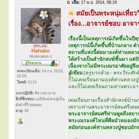
เมื่อ:
17 พ.ย. 2014, 08:19
สมัยเป็นพระหนุ่มเที่ย
เรื่อง...อาจารย์ชอบ อาจาร
เรื่องนี้เป็นเหตุการณ์เกิดขึ้นใน
เหตุการณ์นี้เกิดขึ้นที่บ้านกลาง 
Hanako
สถานที่แห่งนี้ต่อมาองค์ท่านหลว
Moderators-1
ได้สร้างเป็นสำนักสงฆ์ขึ้นมา แต่ปั
เนื่องจากไม่มีพระเณรอาศัยอยู่จึ
ลงทะเบียนเมื่อ:
14 ก.ย. 2010,
ผู้เขียน
(ครูบากล้วย - พระวีระศักดิ
20:29
ก็ไม่เคยเรียนถามองค์ท่านหลวงปู
โพสต์:
5115
และก็ไม่เคยเรียนถามท่านพระอาจาร
แนวปฏิบัติ:
พิจารณากาย
สิ่งที่ชื่นชอบ:
มณีรัตน์,พระผู้เป็น
เคยเรียนถามเรื่องสำนักสงฆ์บ้าน
ดั่งผ้าขี้ร้วห่อทอง
เพราะท่านพระอาจารย์สมศรีเคยมา
อายุ:
39
พระอาจารย์สมศรีท่านพูดถึงสถานที่แห่
พระเณรองค์ไหนที่ศีลมัวหมองมักจ
สมัยก่อนองค์ท่านหลวงปู่ชอบมักจะ