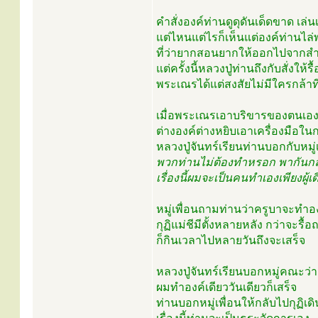
คำสั่งองค์ท่านดูดุดันเด็ดขาด เ
แต่ไหนแต่ไรก็เห็นแต่องค์ท่านไล
ที่ว่ายากสอนยากให้ออกไปจากสำน
แต่ครั้งนี้หลวงปู่ท่านถึงกับสั่งให
พระเณรได้แต่สงสัยไม่มีใครกล้าท
เมื่อพระเณรเอาบริขารของตนเองไป
ต่างองค์ต่างหยิบเอาเครื่องมือใ
หลวงปู่จันทร์เรียนท่านบอกกับหมู่เ
พวกท่านไม่ต้องทำหรอก พากันกล
เรื่องนี้ผมจะเป็นคนทำเองเพียงผู้เ
หมู่เพื่อนถามท่านว่าครูบาจะทำอง
กุฏิแม่ชีมีตั้งหลายหลัง กว่าจะรื้
ก็กินเวลาไปหลายวันถึงจะเสร็จ
หลวงปู่จันทร์เรียนบอกหมู่คณะว่
ผมทำองค์เดียววันเดียวก็เสร็จ
ท่านบอกหมู่เพื่อนให้กลับไปกุฏิ