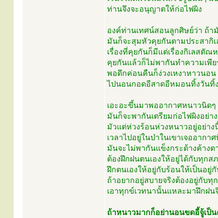
ท่านจึงจะอนุญาตให้ก่อไฟผิง
องค์ท่านเทศน์สอนลูกศิษย์ว่า ถ้าม
มันก็จะสุมหัวคุยกันตามประสากิ
เรื่องที่คุยกันก็มีแต่เรื่องกิเลสต
คุยกันแล้วก็ไม่พากันทำความเพ
พอดึกค่อนคืนก็ง่วงเหงาหาวนอน 
ไปนอนกอดอีสาดอีหมอนทิ้งวันทิ้
เอะอะขึ้นมาพออากาศหนาวนิดๆ 
มันก็จะพากันเตรียมก่อไฟผิงอย่าง
มัวแต่ห่วงร้อนห่วงหนาวอยู่อย่างนี
เวลาไปอยู่ในป่าในเขาเจออากาศ
มันจะไม่พากันแข็งกระด้างค้างต
ต้องฝึกฝนตนเองให้อยู่ได้กับทุก
ฝึกตนเองให้อยู่กับร้อนให้เป็นอยู่กั
ถ้าอยากอยู่สบายจริงต้องอยู่กับทุก
เอาทุกข์เวทนานั้นแหละมาฝึกฝนจ
ถ้าหนาวมากก็อย่านอนขดอี้จู้เป็น