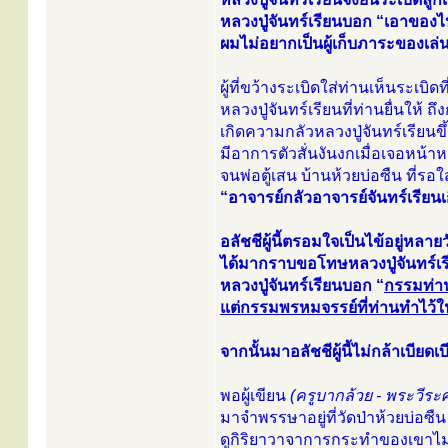
หลวงปู่จันทร์เรียนบอก “เอาของไปเล
ผมไม่อยากเป็นผู้เก็บภาระของเล่น
ผู้ที่ขว้างระเบิดใส่ท่านเห็นระเบิด
หลวงปู่จันทร์เรียนที่ท่านยื่นให้ ถ
เกิดความกลัวหลวงปู่จันทร์เรียนขึ
มีอาการตัวสั่นงันงกเมื่อเจอหน้าหล
จนพ่อตู้เสน บ้านห้วยบ่อซืน ที่ร
“อาจารย์กลัวอาจารย์จันทร์เรีย
อลัชชีผู้นี้ตรอมใจเป็นไข้อยู่หลา
ได้มากราบขอโทษหลวงปู่จันทร์เร
หลวงปู่จันทร์เรียนบอก “
กรรมท่าน
แต่กรรมพรหมจรรย์ที่ท่านทำไว้ใ
จากนั้นมาอลัชชีผู้นี้ไม่กล้าเบียดเ
พอผู้เขียน
(ครูบากล้วย - พระวีระศั
มาจำพรรษาอยู่ที่วัดป่าห้วยบ่อซืน
ดูกิริยาวาจาการกระทำของเขาไม