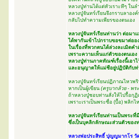
หลวงปู่ท่านได้แต่หัวเราะหึๆ ใน
หลวงปู่จันทร์เรียนจึงกราบลาองค
กลับไปทำความเพียรของตนเอง
หลวงปู่จันทร์เรียนท่านว่า ต่อมาแม่
ได้พากันเข้าไปกราบขอขมาต่ออง
ในเรื่องที่พวกตนได้ล่วงละเมิดคำ
เพราะความเห็นแก่ตัวของตนเอง
หลวงปู่ท่านภาคทัณฑ์เรื่องนี้เอาไว
และอนุญาตให้แม่ชีอยู่ปฏิบัติกับท่
หลวงปู่จันทร์เรียนปฏิภาณไหวพ
หากเป็นผู้เขียน
(ครูบากล้วย - พระว
ถ้าหลวงปู่ชอบท่านสั่งให้ไปรื้อกุ
เพราะเราเป็นพระซื่อ (บื้อ) พลิก
หลวงปู่จันทร์เรียนท่านเป็นพระท
ซึ่งเป็นบุคลิกลักษณะส่วนตัวขอ
หลวงพ่อประสิทธิ์ ปุญญมากโร วัด