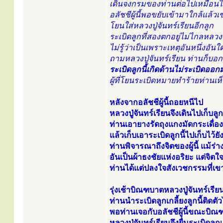
เดินจงกรมของท่านต่อไปเหมือนไม่
อลัชชีผู้นี้พอขยับเข้ามาใกล้แล้วเ
โยนใส่หลวงปู่จันทร์เรียนอีกลูก
ระเบิดลูกที่สองตกอยู่ไม่ไกลหลวงป
ไม่รู้ว่าเป็นเพราะเหตุอันหนึ่งอัน
ถามหลวงปู่จันทร์เรียน ท่านก็บอกว่
ระเบิดลูกนี้เกิดด้านไม่ระเบิดออก
ผู้ที่โยนระเบิดหมายทำร้ายท่าน
หลังจากอลัชชีผู้นี้ถอยหนีไป
หลวงปู่จันทร์เรียนจึงเดินไปเก็บลูกร
ท่านเอายางรัดถุงแกงมัดกระเดื่อง
แล้วเก็บเอาระเบิดลูกนี้ไปเก็บไว้ยั
ท่านพิจารณาถึงจิตของผู้นี้ แม้ร
อันเป็นผ้าธงชัยแห่งอริยะ แต่จิตใ
ท่านได้แต่ปลงใจสังเวชกรรมที่เ
รุ่งเช้าบิณฑบาตหลวงปู่จันทร์เรีย
ท่านนำระเบิดลูกเกลี้ยงลูกนี้ติดตั
พอท่านเจอกับอลัชชีผู้นี้ขณะบิ
หลวงปู่จันทร์เรียนจึงยื่นระเบิดลูก