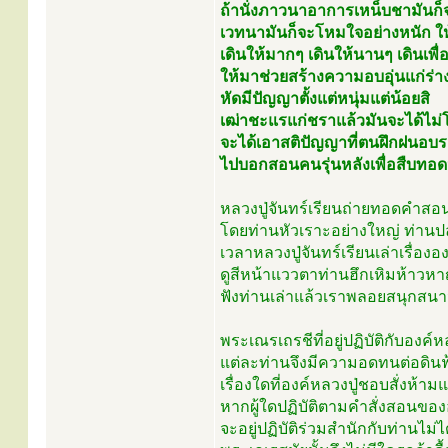
ถ้านั่งภาวนาอาการเหน็บชามันก็จ
เวทนามันก็จะโหมใจอย่างหนัก ใ
เดินให้มากๆ เดินให้นานๆ เดินเพื่
ให้มาช่วยสร้างความอบอุ่นแก่ร่
หัดมีปัญญาตั้งแต่หนุ่มแต่น้อยสิ
เฒ่าชะแรแก่ชราแล้วมันจะได้ไม่โง่
จะได้เอาสติปัญญาที่ตนฝึกฝนอบ
ไปบอกสอนคนรุ่นหลังเพื่อสืบทอด
หลวงปู่จันทร์เรียนถ่ายทอดคำสอ
โดยท่านหัวเราะอย่างใหญ่ ท่านป
เวลาหลวงปู่จันทร์เรียนเล่าเรื่อง
ดูสีหน้าแววตาท่านฮึกเหิมห้าวหา
ฟังท่านเล่าแล้วเราพลอยสนุกสนาน
พระเณรเถรชีที่อยู่ปฏิบัติกับองค์
แต่ละท่านจึงมีความอดทนต่อดิน
เรื่องใดที่องค์หลวงปู่ชอบสั่งห้าม
หากผู้ใดปฏิบัติตามคำสั่งสอนของอ
จะอยู่ปฏิบัติร่วมสำนักกับท่านไม่ไ