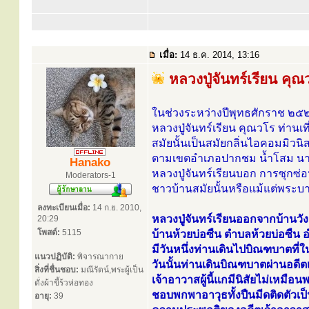
เมื่อ:
14 ธ.ค. 2014, 13:16
หลวงปู่จันทร์เรียน คุณ
ในช่วงระหว่างปีพุทธศักราช ๒
หลวงปู่จันทร์เรียน คุณวโร ท่าน
สมัยนั้นเป็นสมัยกลิ่นไอคอมมิวนิส
ตามเขตอำเภอปากชม น้ำโสม นายูง
Hanako
หลวงปู่จันทร์เรียนบอก การซุกซ่อ
Moderators-1
ชาวบ้านสมัยนั้นหรือแม้แต่พระบาง
ลงทะเบียนเมื่อ:
14 ก.ย. 2010,
หลวงปู่จันทร์เรียนออกจากบ้านวังผ
20:29
โพสต์:
5115
บ้านห้วยบ่อซืน ตำบลห้วยบ่อซืน
มีวันหนึ่งท่านเดินไปบิณฑบาตที่ใน
แนวปฏิบัติ:
พิจารณากาย
วันนั้นท่านเดินบิณฑบาตผ่านอดีตเ
สิ่งที่ชื่นชอบ:
มณีรัตน์,พระผู้เป็น
เจ้าอาวาสผู้นี้แกมีนิสัยไม่เหมือน
ดั่งผ้าขี้ร้วห่อทอง
ชอบพกพาอาวุธทั้งปืนมีดติดตัวเ
อายุ:
39