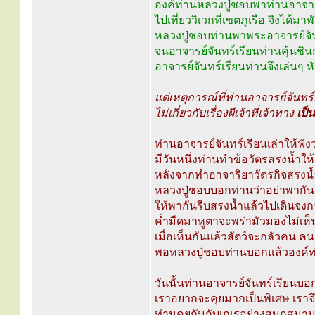
องค์ท่านหลวงปู่ชอบพาท่านอาจาร
ไปเที่ยววิเวกที่เขตภูเรือ จึงได้ม
หลวงปู่ชอบท่านพาพระอาจารย์จันทร
จนอาจารย์จันทร์เรียนท่านคุ้นชิน
อาจารย์จันทร์เรียนท่านจึงเล่นๆ
แต่เหตุการณ์ที่ท่านอาจารย์จันทร์เ
ไม่เกี่ยวกับเรื่องผีเจ้าที่เจ้าทาง
เป็
ท่านอาจารย์จันทร์เรียนเล่าให้ฟังว
มีวันหนึ่งท่านทำข้อวัตรสรงน้ำให
หลังจากทำอาจาริยาวัตรกิจสรงน้
หลวงปู่ชอบบอกท่านว่าอย่าพากันม
ให้พากันรีบสรงน้ำแล้วไปเดินจง
ค่ำมืดมาหูตาจะพร่ามัวมองไม่เห
เมื่อเห็นกันแล้วสัตว์จะกลัวคน คน
พอหลวงปู่ชอบท่านบอกแล้วองค์ท่า
วันนั้นท่านอาจารย์จันทร์เรียนบอกเ
เราอยากจะคุยมากเป็นพิเศษ เราจ
ท่านคุยกันกับเณรอย่างสนุกสนานจ