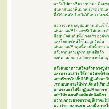
พากันไปลากฟืนจากป่ามาเมื่อย
มันพากันเอาฟืนมาสุมไฟคุยกันเล่
ทิ้งให้ไหม้ไปโดยไม่เกิดประโยชน
พอว่าจบหลวงปู่ชอบท่านเดินเข้าไป
เล่นเอาแม่ชีโขลกพริกไม่แหลก ส
มือสั่นใจสั่นกันทั้งโรงครัว องค์ท่
และไล่แม่ชีหนีให้ไปอยู่ที่วัดอื่น
เล่นเอาแม่ชีกลุ่มนี้คอพับน้ำตาร่
หลังจากหลวงปู่ท่านดุแม่ชีแล้ว
องค์ท่านก็ออกไปบิณฑบาตในหมู
หลังฉันอาหารเสร็จแล้วหลวงปู่ท่
และพระเณรว่า ให้ท่านจันทร์เรี
เอาบริขารไปเก็บไว้ที่กุฏิแล้วพา
เรามอบหมายให้ท่านจันทร์เรียนเป
พาพระเณรไปรื้อกุฏิแม่ชีออกจาก
อย่าให้หลงเหลือแม้แต่หลังเดียว
พวกนกกระยางขาวหมู่นี้เราจะไม่ให้อ
พวกว่ายากสอนยากแบบนี้เราจะไม่