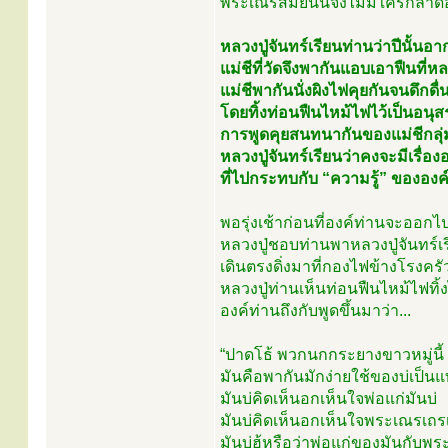
พระเณรสมัยนั้นจึงไม่มีใครกล้าดื
หลวงปู่จันทร์เรียนท่านว่าปีนั้
แม่ชีที่วัดจึงพากันแอบเอาฟืนท
แม่ชีพากันนั่งผิงไฟคุยกันจนดึกดื่
โดยทิ้งท่อนฟืนไหม้ไฟไว้เป็นอนุส
การพูดคุยสนทนากันของแม่ชีกลุ่มน
หลวงปู่จันทร์เรียนว่าคงจะมีเรื่อ
ที่ไปกระทบกับ “ความรู้” ขององค
พอรุ่งเช้าก่อนที่องค์ท่านจะออ
หลวงปู่ชอบท่านพาหลวงปู่จันทร์เร
เดินตรงดิ่งมาที่กองไฟข้างโรงครั
หลวงปู่ท่านเห็นท่อนฟืนไหม้ไฟทิ้
องค์ท่านถึงกับพูดขึ้นมาว่า...
“ปาดโธ้ พวกนกกระยางขาวหมู่นี้
มันคือพากันมักง่ายใช้ของบ่เป็นแ
มันบ่คิดเห็นอกเห็นใจพ่อแก่มันบ่
มันบ่คิดเห็นอกเห็นใจพระเณรเถรเ
มันบ่ฮู้หรือว่าพ่อแก่ของมันกับพ