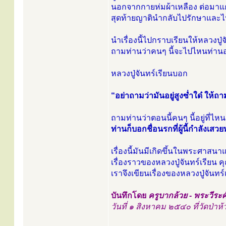
นอกจากกายห่มผ้าเหลือง ต่อมาแกเก
สุดท้ายญาตินำกลับไปรักษาและไป
นำเรื่องนี้ไปกราบเรียนให้หลวงปู่
ถามท่านว่าคนๆ นี้จะไปไหนท่าน
หลวงปู่จันทร์เรียนบอก
“อย่าถามว่ามันอยู่สูงซ่ำใด๋ ให้ถา
ถามท่านว่าตอนนี้คนๆ นี้อยู่ที่ไหน
ท่านก็บอกชื่อนรกที่ผู้นี้กำลังเสวยท
เรื่องนี้มันมีเกิดขึ้นในพระศาสนาแล้
เรื่องราวของหลวงปู่จันทร์เรียน
เราจึงเขียนเรื่องของหลวงปู่จันทร
บันทึกโดย
ครูบากล้วย - พระวีระศั
วันที่ ๑ สิงหาคม ๒๕๔๐ ที่วัดป่า