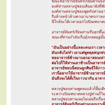
ขณะที่อาจารย์จันทร์เรียนท่านนั
องค์ท่านหลวงปู่ชอบเดินมายังที่พ
องค์ท่านหลวงปู่ชอบพูดกับท่านอาจ
รีบล้างหน้าล้างตาเอาบาตรเราล
นี่ใกล้จะได้เวลาออกไปบิณฑบาตแล้
อาจารย์จันทร์เรียนท่านรีบลุกขึ้นเ
ขณะที่ท่านกำลังเก็บมุ้งกลดอยู่นั
“มันเป็นอย่างนี้แหละคนเรา เว
มันกลับไม่ทำ เอาแต่พูดคุยสนุก
พออาจารย์ช้างมาบอกมาสอนเท่าน
ต่อไปก็ให้ท่านเอาช้างเป็นอาจารย์
อาจารย์ชอบนี่สอนลูกศิษย์ให้ภาวน
เรานี่อยากให้อาจารย์ช้างอาจาร
มันถึงจะได้ตั้งใจภาวนากัน อาจาร
หลวงปู่ชอบท่านพูดจบแล้วก็ยิ้มเ
ระหว่างบิณฑบาตหลวงปู่ท่านก็ไม่
หลวงปู่ชอบท่านเฉยไม่เอ่ยถึงเรื่อง
อาจารย์จันทร์เรียนท่านบอกเราเข็