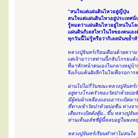
“สนใจแต่แผ่นดินไหวอยู่ญี่ปุ่น
สนใจแต่แผ่นดินไหวอยู่ประเทศนั่
รู้หมดว่าแผ่นดินไหวอยู่ไหนในโลก
แผ่นดินกิเลสไหวในใจของตนเองค
ทุกวันนี้ไม่รู้หรือว่ากิเลสมันขย
หลวงปู่จันทร์เรียนเตือนด้วยควา
แต่เจ้าอาวาสท่านนี้กลับโกรธแค้น
ที่มาหักหน้าตนเองในกลางหมู่บ้
จึงเก็บแค้นฝังลึกในใจเพื่อรอการ
ผ่านไปไม่กี่วันขณะหลวงปู่จันทร์
อยู่ทางโรงครัวของวัดป่าห้วยบ่อซ
มีผู้ห่มผ้าเหลืองแอบเอาระเบิดมาป
ที่ทางเข้าวัดป่าห้วยบ่อซืน ห่า
เสียงระเบิดดังตู๊ม...ขึ้น หลวงปู่จ
ท่านเห็นอลัชชีผู้นี้หลบอยู่ในพงห
หลวงปู่จันทร์เรียนทำท่าไม่สนใจ