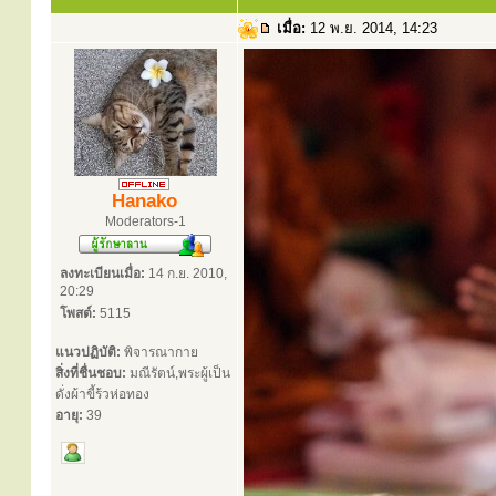
เมื่อ:
12 พ.ย. 2014, 14:23
Hanako
Moderators-1
ลงทะเบียนเมื่อ:
14 ก.ย. 2010,
20:29
โพสต์:
5115
แนวปฏิบัติ:
พิจารณากาย
สิ่งที่ชื่นชอบ:
มณีรัตน์,พระผู้เป็น
ดั่งผ้าขี้ร้วห่อทอง
อายุ:
39