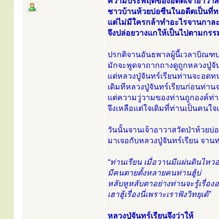
ความประพฤติของอดีตเจ้าอาวาสผู้
ชาวบ้านห้วยบ่อซืนในอดีตเป็นที่ท
แต่ไม่มีใครกล้าทำอะไรจานกาละมั
จึงปล่อยวางแกให้เป็นไปตามกร
ปรกติจานอันธพาลผู้นี้เวลาบิณฑบ
มักจะพูดจาถากถางดูถูกหลวงปู่จัน
แต่หลวงปู่จันทร์เรียนท่านจะอดท
เดิมทีหลวงปู่จันทร์เรียนก่อนท่า
แต่ความวู่วามของท่านถูกองค์ท่
จึงเหลือแต่ใจเดิมที่ท่านเป็นคนใจเร
วันนั้นจานเจ้าอาวาสวัดป่าห้วยบ
มาเจอกับหลวงปู่จันทร์เรียน จานท่า
“ท่านเรียน เมื่อวานมีแผ่นดินไหวอยู่
มีคนตายตั้งหลายคนท่านฮู้บ่
หลับหูหลับตาอย่างท่านจะรู้เรื่องอย่
เฮาฮู้เรื่องนี่เพราะเราฟังวิทยุเด้”
หลวงปู่จันทร์เรียนจึงว่าให้