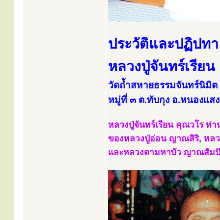
ประวัติและปฏิปทา
หลวงปู่จันทร์เรีย
วัดถ้ำสหายธรรมจันทร์นิมิต (
หมู่ที่ ๓ ต.ทับกุง อ.หนองแส
หลวงปู่จันทร์เรียน คุณวโร ท่า
ของหลวงปู่อ่อน ญาณสิริ, หล
และหลวงตามหาบัว ญาณสัมปันโ