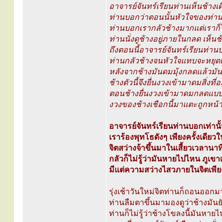
อาจารย์จันทร์เรียนท่านเห็นช้างเด
ท่านบอกว่าตอนนั้นหัวใจของท่านเ
ท่านบอกเรากลัวช้างมากแต่เราก็ไ
ท่านนั่งดูช้างอยู่ภายในกลด เห็น
ถึงตอนนี้อาจารย์จันทร์เรียนท่าน
ท่านกลัวช้างจนหัวใจแทบจะหยุด
หลังจากช้างมันดมมุ้งกลดแล้วมั
ช้างตัวนี้จึงยื่นงวงเข้ามาดมสิ่งท
ตอนช้างยื่นงวงเข้ามาดมกลดแบบแน
งวงของช้างเชือกนี้มาแตะถูกหน้
อาจารย์จันทร์เรียนท่านบอกเท่านั
เราร้องพุทโธดังๆ เพียงครั้งเดียวใ
จิตสว่างจ้าขึ้นมาในเสี้ยวเวลานาที
กลัวก็ไม่รู้ว่ามันหายไปไหน ภูเข
มีแต่ความสว่างไสวภายในจิตเพียงอ
รุ่งเช้าวันใหม่จิตท่านก็ถอนออก
ท่านลืมตาขึ้นมามองดูว่าช้างมันยังอ
ท่านก็ไม่รู้ว่าช้างโขลงนี้มันหายไ