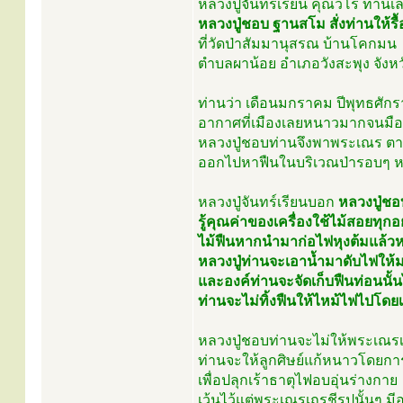
หลวงปู่จันทร์เรียน คุณวโร ท่านเล่า
หลวงปู่ชอบ ฐานสโม สั่งท่านให้รื้อ
ที่วัดป่าสัมมานุสรณ บ้านโคกมน
ตำบลผาน้อย อำเภอวังสะพุง จังหว
ท่านว่า เดือนมกราคม ปีพุทธศักร
อากาศที่เมืองเลยหนาวมากจนมือเ
หลวงปู่ชอบท่านจึงพาพระเณร ตา
ออกไปหาฟืนในบริเวณป่ารอบๆ ห
หลวงปู่จันทร์เรียนบอก
หลวงปู่ชอบ
รู้คุณค่าของเครื่องใช้ไม้สอยทุกอ
ไม้ฟืนหากนำมาก่อไฟหุงต้มแล้วหา
หลวงปู่ท่านจะเอาน้ำมาดับไฟให้
และองค์ท่านจะจัดเก็บฟืนท่อนนั้นไ
ท่านจะไม่ทิ้งฟืนให้ไหม้ไฟไปโดย
หลวงปู่ชอบท่านจะไม่ให้พระเณรเ
ท่านจะให้ลูกศิษย์แก้หนาวโดยก
เพื่อปลุกเร้าธาตุไฟอบอุ่นร่างกาย
เว้นไว้แต่พระเณรเถรชีรูปนั้นๆ 