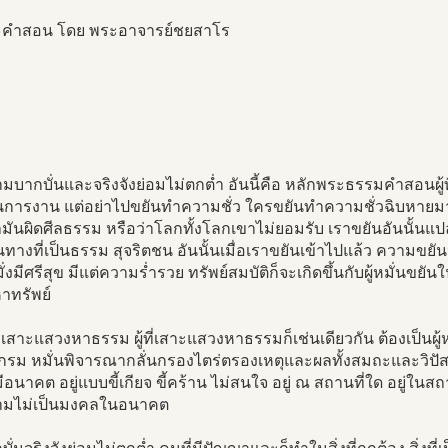
คำสอน โดย พระอาจารย์ชยสาโร
วามบากบั่นและจริงจังย่อมไม่ตกต่ำ อันนี้คือ หลักพระธรรมคำสอนผู้ที
นการงาน แต่อย่าไปขยันทำความชั่ว ใครขยันทำความชั่วฉิบหายมา
ามันผิดศีลธรรม หรือว่าโลกทั้งโลกเขาไม่ยอมรับ เราขยันอันนั้นแป
นทางที่เป็นธรรม สุจริตชน อันนั้นเมื่อเราขยันเข้าไปแล้ว ความขยั
่งมีศรีสุข มีแต่ความร่ำรวย ทรัพย์สมบัติก็จะเกิดขึ้นกับผู้หมั่นข
าทรัพย์
สาะแสวงหาธรรม ผู้ที่เสาะแสวงหาธรรมก็เช่นเดียวกัน ต้องเป็นผู้หมั
งกรม หมั่นพิจารณากลั่นกรองไตร่ตรองเหตุและผลทั้งสมถะและวิปัส
มีอนาคต อยู่แบบขี้เกียจ ขี้คร้าน ไม่สนใจ อยู่ ณ สถานที่ใด อยู่
ามไม่เป็นมงคลในอนาคต