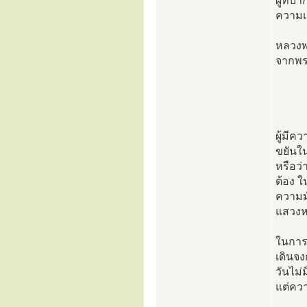
ผู้ที่
ความเจ
หลวงพ
จากพร
ผู้มีค
ขยันใ
หรือว่
ต้อง ใ
ความมั
แสวงห
ในการเ
เดินจ
วันไม่
แต่คว