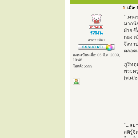
เมื่อ:
1
“..คนเ
มากน้อ
ฝ่าย ซ
รสมน
กอง เข
อาสาสมัคร
จึงหาป
ตลอดเ
ลงทะเบียนเมื่อ:
06 มี.ค. 2009,
10:48
ภูริทต
โพสต์:
5599
พระครู
(พ.ศ.
"...สม
สติรู้