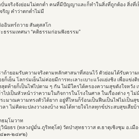
บากบั่นจริงจังย่อมไม่ตกต่ำ คนที่มีปัญญาและก็ทำในสิ่งที่ถูกต้อง สิ่งที
ริญ คำว่าตกต่ำไม่มี
่ออินทร์ถวาย สันตุสสโก
ะธรรมเทศนา “คติธรรมก่อนฟังธรรม”
ราถ้ายอมรับความจริงตามหลักศาสนาที่สอนไว้ ตัวย่อมได้รับความเป็น
ยก็เย็น โลกร่มเย็นไม่ค่อยมีการทะเลาะเบาะแว้งแย่งชิง เพื่อแข่งดิ
ึ่งสุดท้ายก็เป็นไฟไปตาม ๆ กัน ไม่มีใครได้ครองความสุขดังใจหวัง
้าไปเป็นหัวหน้าว่าความในกิจการในโรงในศาล ในเรื่องต่าง ๆ ไม่
ระมาณความทรงตัวได้ยาก อยู่ที่ไหนก็ร้อนเป็นฟืนเป็นไฟไม่เป็นส
วลา ไม่คิดจะปลงวางลงบ้าง พอได้หายใจไกลทุกข์ประสบสุขเสียบ้าง
ฺตธมฺโมวาท
วินัยธร (หลวงปู่มั่น ภูริทตฺโต) วัดป่าสุทธาวาส ต.ธาตุเชิงชุม อ.เ
๒๔๑๓-๒๔๙๒)