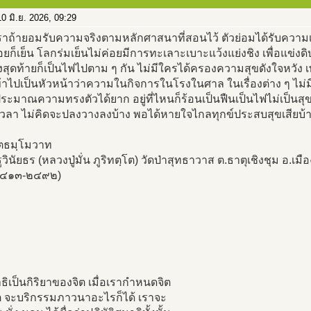
0 มิ.ย. 2026, 09:29
ราถ้ายอมรับความจริงตามหลักศาสนาที่สอนไว้ ตัวย่อมได้รับความเป็น
ยก็เย็น โลกร่มเย็นไม่ค่อยมีการทะเลาะเบาะแว้งแย่งชิง เพื่อแข่งดิ
ึ่งสุดท้ายก็เป็นไฟไปตาม ๆ กัน ไม่มีใครได้ครองความสุขดังใจหวัง
้าไปเป็นหัวหน้าว่าความในกิจการในโรงในศาล ในเรื่องต่าง ๆ ไม่
ระมาณความทรงตัวได้ยาก อยู่ที่ไหนก็ร้อนเป็นฟืนเป็นไฟไม่เป็นส
วลา ไม่คิดจะปลงวางลงบ้าง พอได้หายใจไกลทุกข์ประสบสุขเสียบ้าง
ฺตธมฺโมวาท
วินัยธร (หลวงปู่มั่น ภูริทตฺโต) วัดป่าสุทธาวาส ต.ธาตุเชิงชุม อ.เ
๒๔๑๓-๒๔๙๒)
าธิเป็นกิริยาของจิต เมื่อเรากำหนดจิต
จิต จะบริกรรมภาวนาอะไรก็ได้ เราจะ