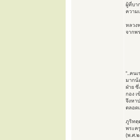
ผู้ที่
ความเจ
หลวงพ
จากพร
“..คนเ
มากน้อ
ฝ่าย ซ
กอง เข
จึงหาป
ตลอดเ
ภูริทต
พระครู
(พ.ศ.