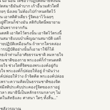
น นั่ง นอน ได้ชื่อว่าปฏิบัติสมาธิทั้งนั้น
งขัดสมาธิมันลำบาก เก้าอี้นวมตัวใดที่
ยๆ นั่งเลย ไม่ต้องไปกำหนดจิตไว้
 เอาสติตัวเดียว รู้จิตเอาไว้เฉยๆ
ยู่ที่ไหนก็ช่างมัน สติกับจิตนี่พยายาม
ห้มันพรากจากกัน
นดสติ เอาจิตไว้ตรงนั้น เอาจิตไว้ตรงนี้
เป็นสมาธิแบบบำเพ็ญฌานสมาบัติ แต่ก็
บายปฏิบัติเหมือนกัน ถ้าหากใครคล่อง
ารปฏิบัติอย่างนั้นก็เอามาใช้ก็ได้
ทธเจ้าท่านก็อาศัยธรรมชาติ ลมหายใจ
รรมชาติของกาย พระองค์ก็กำหนดสติ
ายใจ ช่วงใดที่จิตของพระองค์อยู่กับ
จ พระองค์ก็ปล่อยให้อยู่ ถ้ามันว่าง
์ปล่อยให้ว่าง ถ้าจิตคิด พระองค์ปล่อย
ด เพราะความคิดเป็นธรรมชาติของจิต
ต่มีสติประคับประคองรู้จิตของเราอยู่
วลา สมาธินี่เป็นหลักธรรมกลางๆ ไม่
กัดในลัทธิและ ศาสนา ใดๆ ทั้งสิ้น..."
าชสังวรญาณ