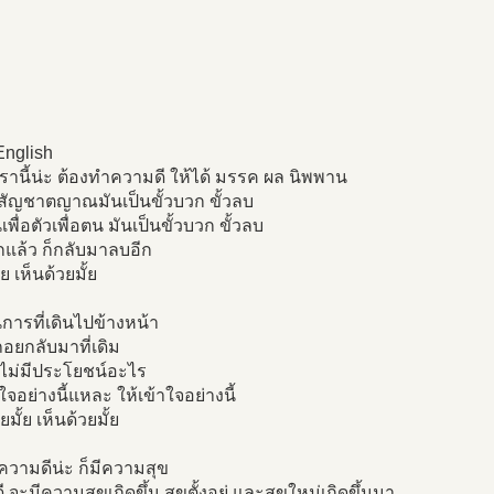
English
เรานี้น่ะ ต้องทำความดี ให้ได้ มรรค ผล นิพพาน
สัญชาตญาณมันเป็นขั้วบวก ขั้วลบ
พื่อตัวเพื่อตน มันเป็นขั้วบวก ขั้วลบ
แล้ว ก็กลับมาลบอีก
ย เห็นด้วยมั้ย
นการที่เดินไปข้างหน้า
ถอยกลับมาที่เดิม
บไม่มีประโยชน์อะไร
าใจอย่างนี้แหละ ให้เข้าใจอย่างนี้
ยมั้ย เห็นด้วยมั้ย
วามดีน่ะ ก็มีความสุข
 จะมีความสุขเกิดขึ้น สุขตั้งอยู่ และสุขใหม่เกิดขึ้นมา