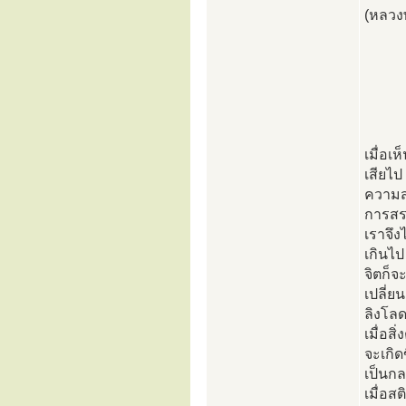
(หลวงพ
เมื่อ
เสียไ
ความส
การสร
เราจึง
เกินไป 
จิตก็จะ
เปลี่ย
ลิงโลด
เมื่อสิ
จะเกิด
เป็นก
เมื่อส