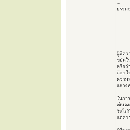
...
ธรรมะ
ผู้มีค
ขยันใ
หรือว่
ต้อง ใ
ความมั
แสวงห
ในการเ
เดินจ
วันไม่
แต่คว