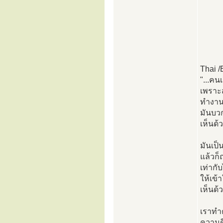
Thai /
"...คน
เพราะ
ทำงานเ
มันบวก
เห็นด้ว
มันเป็
แล้วก็
เท่ากั
ให้เข้
เห็นด้ว
เราทำค
ความดี