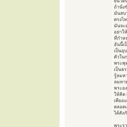
ยืน เดิ
ถ้านั่
มันสบา
ตรงไหน
มันจะอ
อย่าใ
ที่กำห
อันนี้
เป็นอุ
ตัวในก
พระพุ
เป็นธ
รู้ลมห
ลมหายใ
พระองค
ให้คิ
เพียงแ
ตลอดเ
ได้สัง
พระร