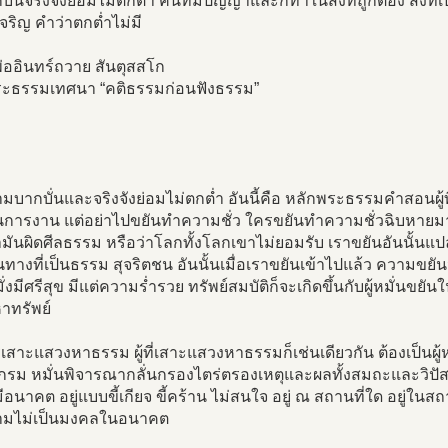
บากบั่นจริงจังย่อมไม่ตกต่ำ คนที่มีปัญญาและก็ทำในสิ่งที่ถูกต้อง สิ่งที
ริญ คำว่าตกต่ำไม่มี
่ออินทร์ถวาย สันตุสสโก
ะธรรมเทศนา “คติธรรมก่อนฟังธรรม”
วามบากบั่นและจริงจังย่อมไม่ตกต่ำ อันนี้คือ หลักพระธรรมคำสอนผู้ที
นการงาน แต่อย่าไปขยันทำความชั่ว ใครขยันทำความชั่วฉิบหายมา
ามันผิดศีลธรรม หรือว่าโลกทั้งโลกเขาไม่ยอมรับ เราขยันอันนั้นแป
นทางที่เป็นธรรม สุจริตชน อันนั้นเมื่อเราขยันเข้าไปแล้ว ความขยั
่งมีศรีสุข มีแต่ความร่ำรวย ทรัพย์สมบัติก็จะเกิดขึ้นกับผู้หมั่นข
าทรัพย์
สาะแสวงหาธรรม ผู้ที่เสาะแสวงหาธรรมก็เช่นเดียวกัน ต้องเป็นผู้หมั
งกรม หมั่นพิจารณากลั่นกรองไตร่ตรองเหตุและผลทั้งสมถะและวิปัส
มีอนาคต อยู่แบบขี้เกียจ ขี้คร้าน ไม่สนใจ อยู่ ณ สถานที่ใด อยู่
ามไม่เป็นมงคลในอนาคต